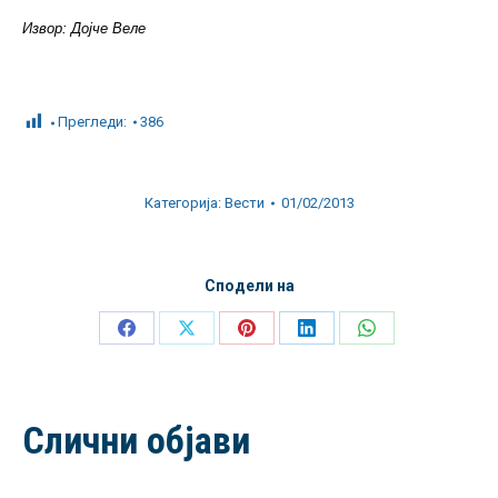
Извор
:
Дојче Веле
Прегледи:
386
Категорија:
Вести
01/02/2013
Сподели на
Share
Share
Share
Share
Share
on
on
on
on
on
Facebook
X
Pinterest
LinkedIn
WhatsApp
Слични објави