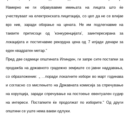
Намерно не ги објавувавме имињата на лицата што ќе
учествуваат на електронската лицитација, со цел да не се влијае
врз нив, заради оборање на цената. Не им подлегнавме на
таквите притисоци од ’конкуренцијата’, заинтересирана за
локацијата и постигнавме рекордна цена од 7 илјади денари за
еден квадратен метар.“
Пред две седмици општината Илинден, ги запре сите постапки за
продажба на државното градежно земјиште со јавни наддавања,
со образложение: „ …поради локалните избори во март годинава
и согласно со мислењето на Државната комисија за спречување
на корупција, заради спречување на постоење евентуален судир
на интереси. Постапките ќе продолжат по изборите.“ Од други
општини се уште нема вакви одлуки.