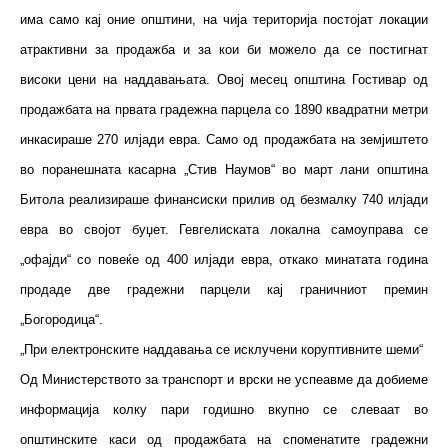
има само кај оние општини, на чија територија постојат локации
атрактивни за продажба и за кои би можело да се постигнат
високи цени на наддавањата. Овој месец општина Гостивар од
продажбата на првата градежна парцела со 1890 квадратни метри
инкасираше 270 илјади евра. Само од продажбата на земјиштето
во поранешната касарна „Стив Наумов“ во март лани општина
Битола реализираше финансиски прилив од безмалку 740 илјади
евра во својот буџет. Гевгелиската локална самоуправа се
„офајди“ со повеќе од 400 илјади евра, откако минатата година
продаде две градежни парцели кај граничниот премин
„Богородица“.
„При електронските наддавања се исклучени коруптивните шеми“
Од Министерството за транспорт и врски не успеавме да добиеме
информација колку пари годишно вкупно се слеваат во
општинските каси од продажбата на споменатите градежни