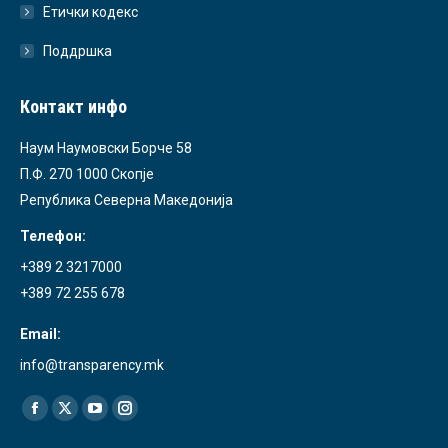
Етички кодекс
Поддршка
Контакт инфо
Наум Наумовски Борче 58
П.Ф. 270 1000 Скопје
Република Северна Македонија
Телефон:
+389 2 3217000
+389 72 255 678
Email:
info@transparency.mk
Find us on:
Facebook
X
YouTube
Instagram
page
page
page
page