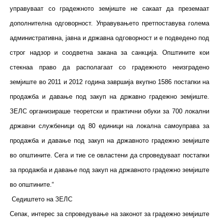
управуваат со градежното земјиште не сакаат да преземаат
дополнителна одговорност. Управувањето претпоставува голема
административна, јавна и државна одговорност и е подведено под
строг надзор и соодветна закана за санкција. Општините кои
стекнаа право да располагаат со градежното неизградено
земјиште во 2011 и 2012 година завршија вкупно 1586 постапки на
продажба и давање под закуп на државно градежно земјиште.
ЗЕЛС организираше теоретски и практични обуки за 700 локални
државни службеници од 80 единици на локална самоуправа за
продажба и давање под закуп на државното градежно земјиште
во општините. Сега и тие се овластени да спроведуваат постапки
за продажба и давање под закуп на државното градежно земјиште
во општините.“
Седиштето на ЗЕЛС
Сепак, интерес за спроведување на законот за градежно земјиште