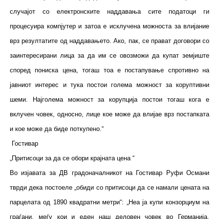
случајот со електронските наддавања сите податоци ги
процесуира компјутер и затоа е исклучена можноста за влијание
врз резултатите од наддавањето. Ако, пак, се прават договори со
заинтересирани лица за да им се овозможи да купат земјиште
според пониска цена, тогаш тоа е постапување спротивно на
јавниот интерес и тука постои голема можност за коруптивни
шеми. Најголема можност за корупција постои тогаш кога е
вклучен човек, односно, лице кое може да влијае врз постапката
и кое може да биде поткупено.“
Гостивар
„Притисоци за да се обори крајната цена “
Во изјавата за ДВ градоначалникот на Гостивар Руфи Османи
тврди дека постоеле „обиди со притисоци да се намали цената на
парцелата од 1890 квадратни метри“: „Неа ја купи конзорциум на
граѓани, меѓу кои и еден наш деловен човек во Германија.