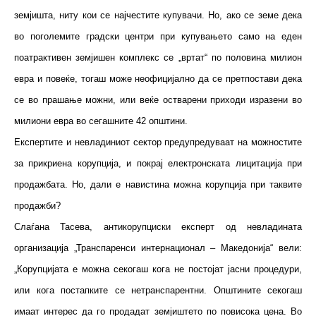
земјишта, ниту кои се најчестите купувачи. Но, ако се земе дека
во поголемите градски центри при купувањето само на еден
поатрактивен земјишен комплекс се „вртат“ по половина милион
евра и повеќе, тогаш може неофицијално да се претпостави дека
се во прашање можни, или веќе остварени приходи изразени во
милиони евра во сегашните 42 општини.
Експертите и невладиниот сектор предупредуваат на можностите
за прикриена корупција, и покрај електронската лицитација при
продажбата. Но, дали е навистина можна корупција при таквите
продажби?
Слаѓана Тасева, антикорупциски експерт од невладината
организација „Транспаренси интернационал – Македонија“ вели:
„Корупцијата е можна секогаш кога не постојат јасни процедури,
или кога постапките се нетранспарентни. Општините секогаш
имаат интерес да го продадат земјиштето по повисока цена. Во