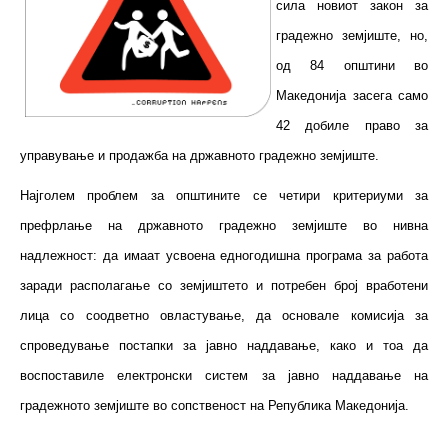
сила новиот закон за
градежно земјиште, но,
од 84 општини во
Македонија засега само
42 добиле право за
управување и продажба на државното градежно земјиште.
Најголем проблем за општините се четири критериуми за
префрлање на државното градежно земјиште во нивна
надлежност: да имаат усвоена едногодишна програма за работа
заради располагање со земјиштето и потребен број вработени
лица со соодветно овластување, да основале комисија за
спроведување постапки за јавно наддавање, како и тоа да
воспоставиле електронски систем за јавно наддавање на
градежното земјиште во сопственост на Република Македонија.