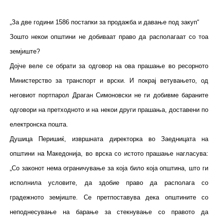
„
За две години 1586 постапки за продажба и давање под закуп“
Зошто некои општини не добиваат право да располагаат со тоа
земјиште?
Дојче веле се обрати за одговор на ова прашање во ресорното
Министерство за транспорт и врски. И покрај ветувањето, од
неговиот портпарол Драган Симоновски не ги добивме бараните
одговори на претходното и на некои други прашања, доставени по
електронска пошта.
Душица Перишиќ, извршната директорка во Заедницата на
општини на Македонија, во врска со истото прашање нагласува:
„Со законот нема ограничување за која било која општина, што ги
исполнила условите, да здобие право да располага со
градежното земјиште. Се претпоставува дека општините со
неподнесување на барање за стекнување со правото да