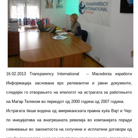
16.02.2013 Transparency International – Macedonia изработи
Информација заснована врз релевантни и јавни документи,
следејќи го отворањето на епилогот на истрагата за работењето
на Маѓар Телеком во периодот од 2000 година од 2007 година.
Истрагата беше водена од американската правна куќа Вајт и Чејс
по иницијатива на внатрешната ревизија во компанијата поради
сомневање во законитоста на склучени и исплатени договори од