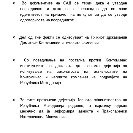
¢
Во документите на САД се тврди дека е утврден
посредникот и дека не е неопходно да се знае
идентитетот на примачот на поткупот за да се утврди
одговорноста на посредникот
¢
Дел од тие факти се однесуваат на Грчкиот државјанин
Димитрис Контоминас и неговите компании
¢
Со поведување на постапка против Контоминас
институциите на државата да преземат дејствија за
испитување на законитоста на активностите на
Контоминас и неговите компании на подрачјето на
Република Мекедонија
¢
За сите преземени дејствија Јавното обвинителство на
Република Македонија редовно, а најмалку еднаш
месечно да ја информира јавноста и Транспаренси
Интернешнел Македонија