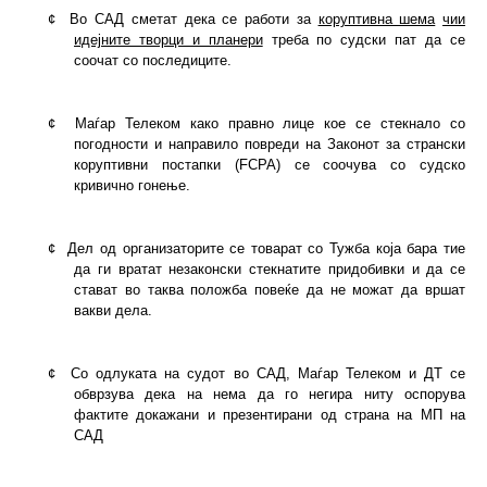
¢
Во САД сметат дека се работи за
коруптивна шема
чии
идејните творци и планери
треба по судски пат да се
соочат со последиците.
¢
Маѓар Телеком како правно лице кое се стекнало со
погодности и направило повреди на Законот за странски
коруптивни постапки (FCPA) се соочува со судско
кривично гонење.
¢
Дел од организаторите се товарат со Тужба која бара тие
да ги вратат незаконски стекнатите придобивки и да се
стават во таква положба повеќе да не можат да вршат
вакви дела.
¢
Со одлуката на судот во САД, Маѓар Телеком и ДТ се
обврзува дека на нема да го негира ниту оспорува
фактите докажани и презентирани од страна на МП на
САД