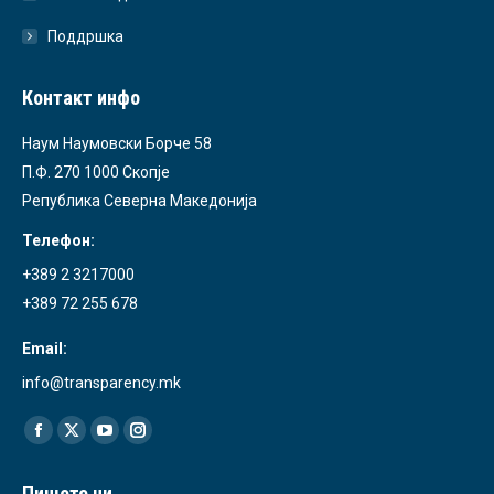
Поддршка
Контакт инфо
Наум Наумовски Борче 58
П.Ф. 270 1000 Скопје
Република Северна Македонија
Телефон:
+389 2 3217000
+389 72 255 678
Email:
info@transparency.mk
Find us on:
Facebook
X
YouTube
Instagram
page
page
page
page
Пишете ни