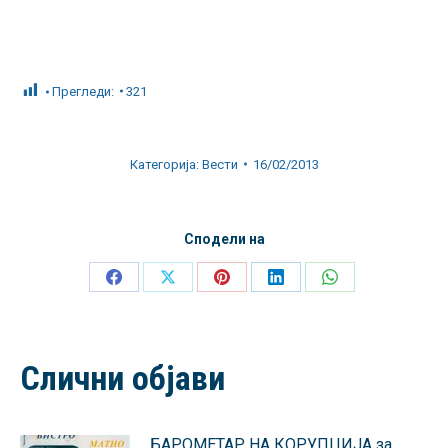
Прегледи:
321
Категорија:
Вести
16/02/2013
Сподели на
Share
Share
Share
Share
Share
on
on
on
on
on
Facebook
X
Pinterest
LinkedIn
WhatsApp
Слични објави
БАРОМЕТАР НА КОРУПЦИЈА за