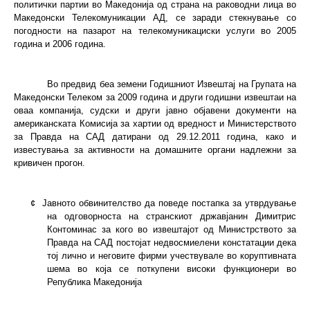
политички партии во Македонија од страна на раководни лица во
Македонски Телекомуникации АД, се заради стекнување со
погодности на пазарот на телекомуникациски услуги во 2005
година и 2006 година.
Во предвид беа земени Годишниот Извештај на Групата на
Македонски Телеком за 2009 година и други годишни извештаи на
оваа компанија, судски и други јавно објавени документи на
американската Комисија за хартии од вредност и Министерството
за Правда на САД датирани од 29.12.2011 година, како и
известувања за активности на домашните органи надлежни за
кривичен прогон.
¢
Јавното обвинителство да поведе постапка за утврдување
на одговорноста на странскиот државјанин Димитрис
Контоминас за кого во извештајот од Министрството за
Правда на САД постојат недвосмиелени констатации дека
тој лично и неговите фирми учествувале во коруптивната
шема во која се поткупени високи функционери во
Република Македонија