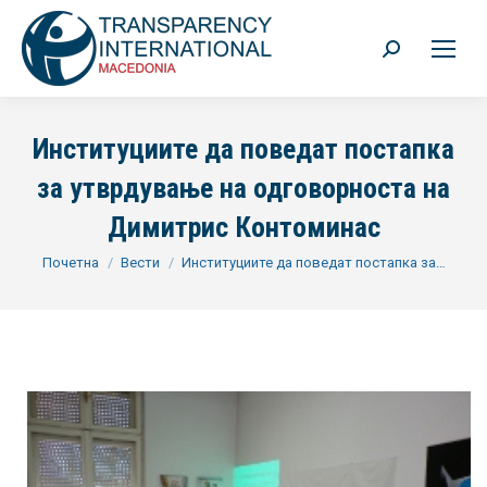
Search:
Институциите да поведат постапка
за утврдување на одговорноста на
Димитрис Контоминас
You are here:
Почетна
Вести
Институциите да поведат постапка за…