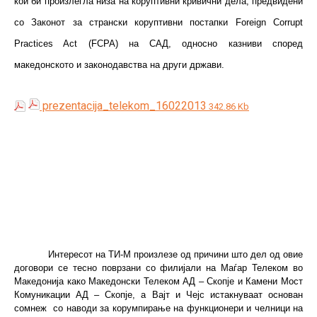
кои би произлегла низа на коруптивни кривични дела, предвидени
со Законот за странски коруптивни постапки Foreign Corrupt
Practices Act (FCPA) на САД, односно казниви според
македонското и законодавства на други држави.
prezentacija_telekom_16022013
342.86 Kb
Интересот на ТИ-М произлезе од причини што дел од овие
договори се тесно поврзани со филијали на Маѓар Телеком во
Македонија како Македонски Телеком АД – Скопје и Камени Мост
Комуникации АД – Скопје, а Вајт и Чејс истакнуваат основан
сомнеж
со наводи за корумпирање на функционери и челници на