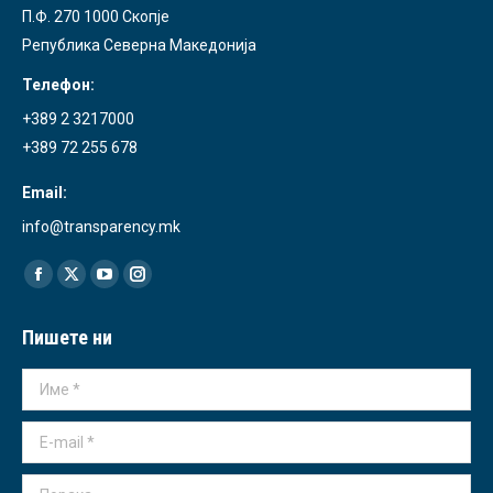
П.Ф. 270 1000 Скопје
Република Северна Македонија
Телефон:
+389 2 3217000
+389 72 255 678
Email:
info@transparency.mk
Find us on:
Facebook
X
YouTube
Instagram
page
page
page
page
Пишете ни
opens
opens
opens
opens
in
in
in
in
Име *
new
new
new
new
window
window
window
window
E-mail *
Порака