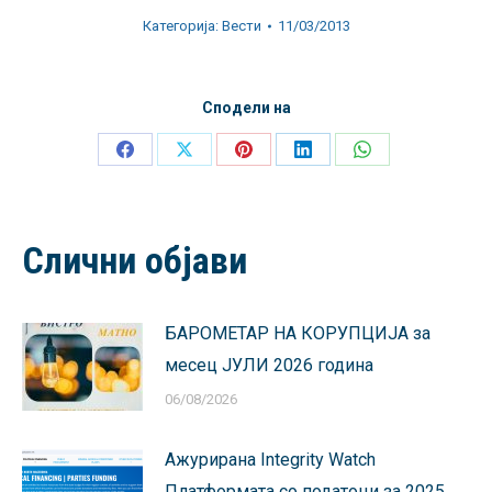
Категорија:
Вести
11/03/2013
Сподели на
Share
Share
Share
Share
Share
on
on
on
on
on
Facebook
X
Pinterest
LinkedIn
WhatsApp
Слични објави
БАРОМЕТАР НА КОРУПЦИЈА за
месец ЈУЛИ 2026 година
06/08/2026
Ажурирана Integrity Watch
Платформата со податоци за 2025