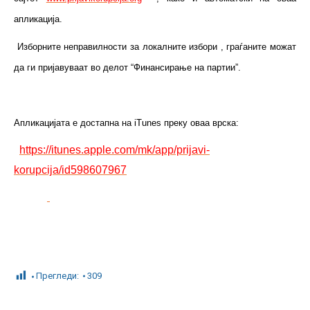
апликација.
Изборните неправилности за локалните избори , граѓаните можат
да ги пријавуваат во делот “Финансирање на партии”.
Апликацијата е достапна на iTunes преку оваа врска:
https://itunes.apple.com/mk/app/prijavi-
korupcija/id598607967
Прегледи:
309