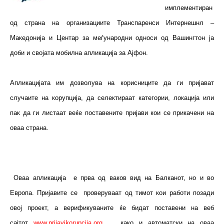
имплементиран
од страна на организациите Транспаренси Интернешнл –
Македонија и Центар за меѓународни односи од Вашингтон ја
доби и својата мобилна апликација за Ајфон.
Апликацијата им дозволува на корисниците да ги пријават
случаите на корупција, да селектираат категории, локација или
пак да ги листаат веќе поставените пријави кои се прикачени на
оваа страна.
Оваа апликација е прва од ваков вид на Балканот, но и во
Европа. Пријавите се проверуваат од тимот кои работи позади
овој проект, а верификуваните ќе бидат поставени на веб
сајтот
www.prijavikorupcija.org
, како и автоматски на оваа