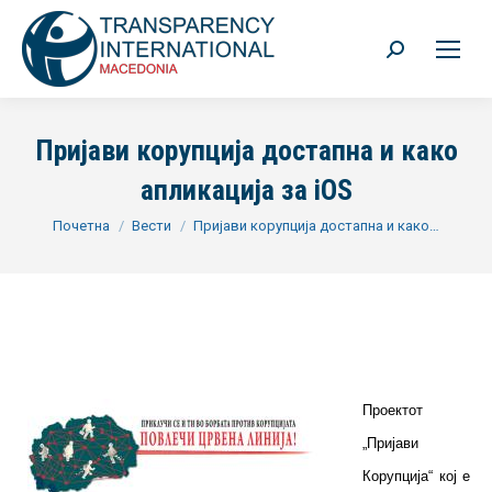
Search:
Пријави корупција достапна и како
апликација за iOS
You are here:
Почетна
Вести
Пријави корупција достапна и како…
Проектот
„Пријави
Корупција“ кој е