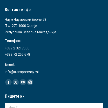
Контакт инфо
Наум Наумовски Борче 58
П.Ф. 270 1000 Скопје
Република Северна Македонија
Телефон:
+389 2 3217000
+389 72 255 678
Email:
info@transparency.mk
Find us on:
Facebook
X
YouTube
Instagram
page
page
page
page
Пишете ни
opens
opens
opens
opens
in
in
in
in
Име *