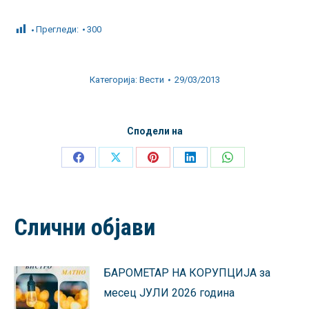
Прегледи:
300
Категорија:
Вести
29/03/2013
Сподели на
Share
Share
Share
Share
Share
on
on
on
on
on
Facebook
X
Pinterest
LinkedIn
WhatsApp
Слични објави
БАРОМЕТАР НА КОРУПЦИЈА за
месец ЈУЛИ 2026 година