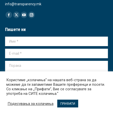
info@transparency.mk
Find us on:
Facebook
X
YouTube
Instagram
page
page
page
page
Пишете ни
opens
opens
opens
opens
in
in
in
in
Име *
new
new
new
new
window
window
window
window
E-mail *
Порака
Користиме „колачиња“ на нашата веб-страна за да
можеме да ги запаметиме Вашите преференци и посети.
Со кликање на „Прифати“, Вие се согласувате за
употреба на СИТЕ колачиња.“
Испрати
Подесувања за колачиња
ПРИФАТИ
Transparency International - Macedonia 2026. All rights reserved.