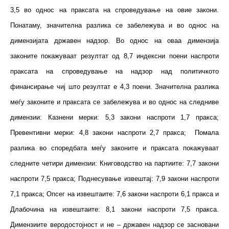
3,5 во однос на праксата на спроведување на овие закони.
Понатаму, значителна разлика се забележува и во однос на
димензијата државен надзор. Во однос на оваа димензија
законите покажуваат резултат од 8,7 индексни поени наспроти
праксата на спроведување на надзор над политичкото
финансирање чиј што резултат е 4,3 поени. Значителна разлика
меѓу законите и праксата се забележува и во однос на следниве
димензии: Казнени мерки: 5,3 закони наспроти 1,7 пракса;
Превентивни мерки: 4,8 закони наспроти 2,7 пракса; Помала
разлика во споредбата меѓу законите и праксата покажуваат
следните четири димензии: Книговодство на партиите: 7,7 закони
наспроти 7,5 пракса; Поднесување извештај: 7,9 закони наспроти
7,1 пракса; Опсег на извештаите: 7,6 закони наспроти 6,1 пракса и
Длабочина на извештаите: 8,1 закони наспроти 7,5 пракса.
Димензиите веродостојност и не – државен надзор се засновани