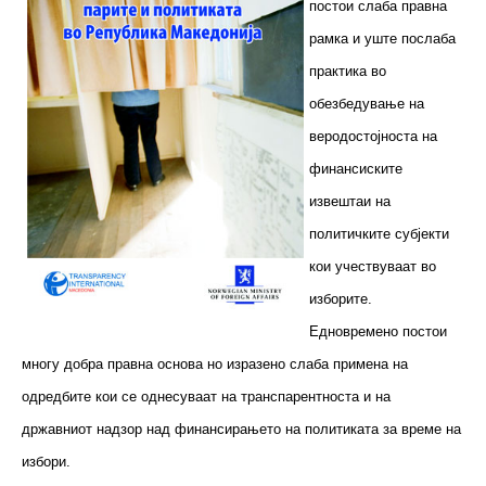
постои слаба правна
рамка и уште послаба
практика во
обезбедување на
веродостојноста на
финансиските
извештаи на
политичките субјекти
кои учествуваат во
изборите.
Едновремено постои
многу добра правна основа но изразено слаба примена на
одредбите кои се однесуваат на транспарентноста и на
државниот надзор над финансирањето на политиката за време на
избори.