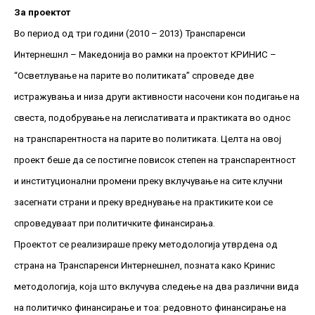
За проектот
Во период од три години (2010 – 2013) Транспаренси
Интернешнл – Македонија во рамки на проектот КРИНИС –
“Осветлување на парите во политиката” спроведе две
истражувања и низа други активности насочени кон подигање на
свеста, подобрување на легислативата и практиката во однос
на транспарентноста на парите во политиката. Целта на овој
проект беше да се постигне повисок степен на транспарентност
и институционални промени преку вклучување на сите клучни
засегнати страни и преку вреднување на практиките кои се
спроведуваат при политичките финансирања.
Проектот се реализираше преку методологија утврдена од
страна на Транспаренси Интернешнел, позната како Кринис
методологија, која што вклучува следење на два различни вида
на политичко финансирање и тоа: редовното финансирање на