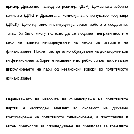
пример Државниот завод за ревизија (ДЗР) Државната изборна
комисија (ДИК) и Државната комисија за спречување корупција
(ДКСК). Доколку овие институции ја вршат работата соодветно,
тогаш би било многу полесно да се лоцираат неправилностите
како на пример непријавување на некои од изворите на
финансирање. Покрај тоа, детално објавување на донаторите кои
ги финансираат изборните кампањи е потребно со цел да се запре
циркулирањето на пари од незаконски извори во политичкото
финансирање.
Објавувањето на изворите на финансирање на политичките
партии е неопходен елемент во системот на државно
контролирање на политичкото финансирање, а претставува и
битен предуслов за спроведување на правилата за границите