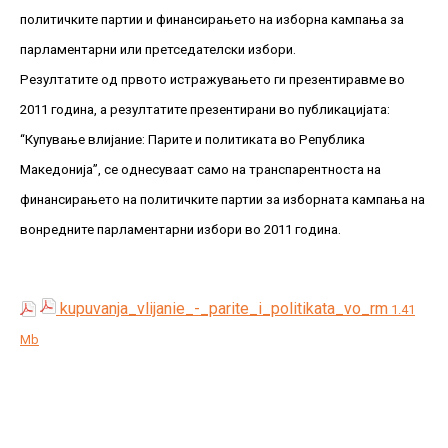
политичките партии и финансирањето на изборна кампања за
парламентарни или претседателски избори.
Резултатите од првото истражувањето ги презентиравме во
2011 година, а резултатите презентирани во публикацијата:
“Купување влијание: Парите и политиката во Република
Македонија”, се однесуваат само на транспарентноста на
финансирањето на политичките партии за изборната кампања на
вонредните парламентарни избори во 2011 година.
kupuvanja_vlijanie_-_parite_i_politikata_vo_rm
1.41
Mb