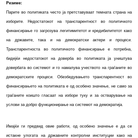
Резиме:
Парите во политиката често ја претставуваат темната страна на
изборите. Недостатокот на транспарентност во политичкото
финансирање го загрозува легитимитетот и кредибилитетот како
на државите, така и на демократски актери и процеси.
Транспарентноста во политичкото финансирање е потребна,
бидејќи недостатокот на доверба во политиката ја уништува
довербата во системот и го намалува учеството на граѓаните во
демократските процеси. Обезбедувањето транспарентност во
финансирањето на политиката е од особено значење, не само за
граѓаните коишто гласаат на избори туку и за остварување на
услови за добро функционирање на системот на демократија.
Имајќи ги предвид овие работи, од особено значење е да се
истакне улогата на државните контролни институции како на