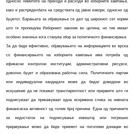
односно лимитите на приходи и расходи во изборните кампањи,
како и распределбата на средствата од јавни извори, односно од
буџетот. Барањата за објавување се дел од широкиот сет норми
што ги пропишува Изборниот законик во целина, но тие имаат
особено значење кога станува збор за политичкото финансирање.
За да биде ефективно, објавувањето на информациите во врска
со финансирањето на изборните кампањи има потреба од
ефикасни контролни институции, административни ресурси,
доволно буџет и образована работна сила. Политичките партии
или индивидуални кандидати може да бидат доведени во
искушение да не покажат транспарентност или пријавите што ги
поднесуваат да прикажуваат една искривена слика за нивната
финансиска активност од голем број причини. Една од причините
за недостаток на поднесување извештај или погрешно
пријавување може да биде приемот на поголеми донации во