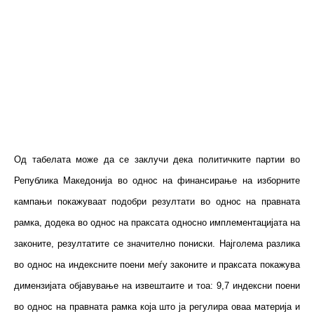
О
д табелата може да се заклучи дека политичките партии во
Република Македонија во однос на финансирање на изборните
кампањи покажуваат подобри резултати во однос на правната
рамка, додека во однос на праксата односно имплементацијата на
законите, резултатите се значително пониски. Најголема разлика
во однос на индексните поени меѓу законите и праксата покажува
димензијата објавување на извештаите и тоа: 9,7 индексни поени
во однос на правната рамка која што ја регулира оваа материја и