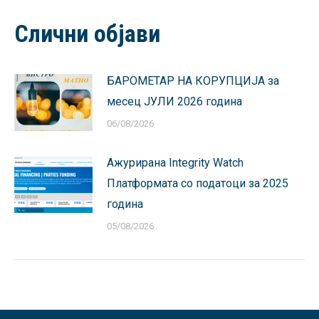
Facebook
X
Pinterest
LinkedIn
WhatsApp
Слични објави
БАРОМЕТАР НА КОРУПЦИЈА за
месец ЈУЛИ 2026 година
06/08/2026
Ажурирана Integrity Watch
Платформата со податоци за 2025
година
05/08/2026