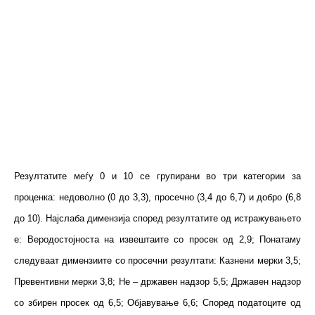
Резултатите меѓу 0 и 10 се групирани во три категории за
проценка: недоволно (0 до 3,3), просечно (3,4 до 6,7) и добро (6,8
до 10). Најслабa димензија според резултатите од истражувањето
е: Веродостојноста на извештаите со просек од 2,9; Понатаму
следуваат димензиите со просечни резултати: Казнени мерки 3,5;
Превентивни мерки 3,8; Не – државен надзор 5,5; Државен надзор
со збирен просек од 6,5; Објавување 6,6; Според податоците од