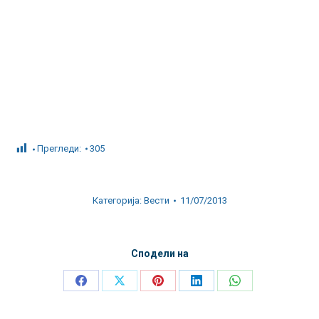
Прегледи:
305
Категорија:
Вести
11/07/2013
Сподели на
Share
Share
Share
Share
Share
on
on
on
on
on