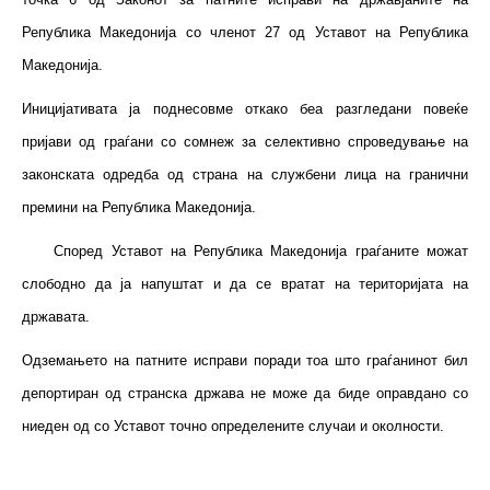
Република Македонија со членот 27 од Уставот на Република
Македонија.
Иницијативата ја поднесовме откако беа разгледани повеќе
пријави од граѓани со сомнеж за селективно спроведување на
законската одредба од страна на службени лица на гранични
премини на Република Македонија.
Според Уставот на Република Македонија граѓаните можат
слободно да ја напуштат и да се вратат на територијата на
државата.
Одземањето на патните исправи поради тоа што граѓанинот бил
депортиран од странска држава не може да биде оправдано со
ниеден од со Уставот точно определените случаи и околности.