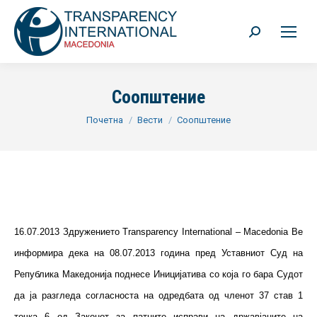
Search:
Соопштение
You are here:
Почетна
Вести
Соопштение
16.07.2013 Здружението Transparency International – Macedonia Ве
информира дека на 08.07.2013 година пред Уставниот Суд на
Република Македонија поднесе Иницијатива со која го бара Судот
да ја разгледа согласноста на одредбата од членот 37 став 1
точка 6 од Законот за патните исправи на државјаните на