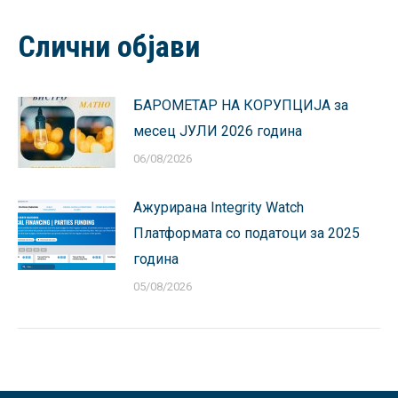
Facebook
X
Pinterest
LinkedIn
WhatsApp
Слични објави
БАРОМЕТАР НА КОРУПЦИЈА за
месец ЈУЛИ 2026 година
06/08/2026
Ажурирана Integrity Watch
Платформата со податоци за 2025
година
05/08/2026