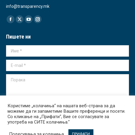
info@transparency.mk
Find us on:
Facebook
X
YouTube
Instagram
page
page
page
page
Пишете ни
opens
opens
opens
opens
in
in
in
in
Име *
new
new
new
new
window
window
window
window
E-mail *
Порака
Користиме „колачиња“ на нашата веб-страна за да
можеме да ги запаметиме Вашите преференци и посети.
Испрати
Со кликање на „Прифати“, Вие се согласувате за
употреба на СИТЕ колачиња.“
Подесувања за колачиња
ПРИФАТИ
Transparency International - Macedonia 2026. All rights reserved.