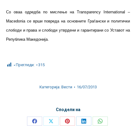
Со оваа одредба по мислење на Transparency International –
Macedonia се врши повреда на основните Граѓански и политички
слободи и права и слободи утврдени и гарантирани со Уставот на
Република Македонија.
Прегледи:
315
Категорија:
Вести
16/07/2013
Сподели на
Share
Share
Share
Share
Share
on
on
on
on
on