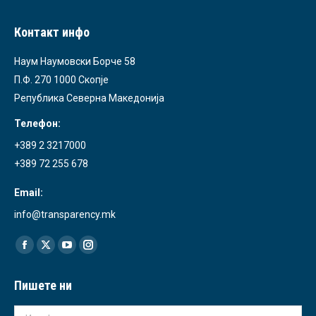
Контакт инфо
Наум Наумовски Борче 58
П.Ф. 270 1000 Скопје
Република Северна Македонија
Телефон:
+389 2 3217000
+389 72 255 678
Email:
info@transparency.mk
Find us on:
Facebook
X
YouTube
Instagram
page
page
page
page
Пишете ни
opens
opens
opens
opens
in
in
in
in
Име *