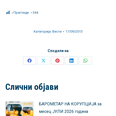
Прегледи:
344
Категорија:
Вести
17/09/2013
Сподели на
Share
Share
Share
Share
Share
on
on
on
on
on
Facebook
X
Pinterest
LinkedIn
WhatsApp
Слични објави
БАРОМЕТАР НА КОРУПЦИЈА за
месец ЈУЛИ 2026 година