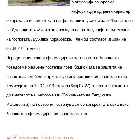
Македонија побаравме
информација од јавен карактер
во врска со исполнетоста на формалните услови за избор на член
на Државната комисија за спречување на корупцијата, од страна
на госпоѓата Љубинка Корабовска, член од составот избран на
06.04.2011 година.
Поради нецелосна информација во одговорот по Барањето
поведовме жалбена постапка пред Комисијата за заштита на
правото за слободен пристап до информации од јавен карактер.
Комисијата на 12.07.2013 година (број 07-27) го врати предметот
до имателот на информации (Собранието на Република
Македонија) на повторно постапување со конкретна насока дека
бараната информација е од јавен карактер.
otvoreno_pismo
801.33 Kb