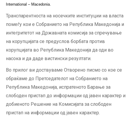
International – Macedonia.
Транспарентноста на носечките институции на власта
помеѓу кои е Собранието на Република Македонија и
интегритетот на Државната комисија за спречување
на корупцијата се предуслов борбата против
корупцијата во Република Македонија да оди во
насока и да даде вистински резултати.
Во прилог ви доствуваме Отворено писмо со кое се
обраќаме до Претседателот на Собранието на
Република Македонија, испратеното Барање за
слободен пристап до информации од јавен карактер и
добиеното Решение на Комисијата за слободен
пристап на информации од јавен карактер.