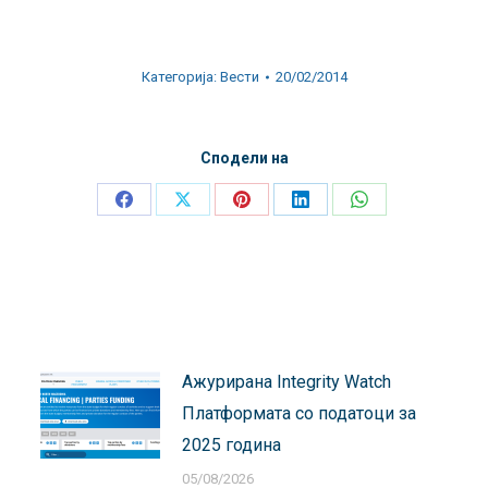
Категорија:
Вести
20/02/2014
Сподели на
Share
Share
Share
Share
Share
on
on
on
on
on
Facebook
X
Pinterest
LinkedIn
WhatsApp
Ажурирана Integrity Watch
Платформата со податоци за
2025 година
05/08/2026