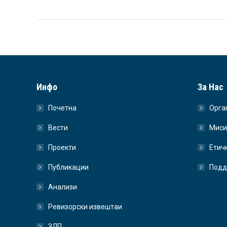
Инфо
За Нас
Почетна
Орга
Вести
Миси
Проекти
Етич
Публикации
Подд
Анализи
Ревизорски извештаи
ЗЛП