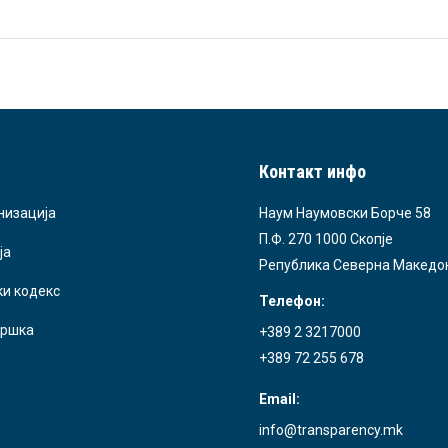
Контакт инфо
низација
Наум Наумовски Борче 58
П.Ф. 270 1000 Скопје
ја
Република Северна Македо
ки кодекс
Телефон:
ршка
+389 2 3217000
+389 72 255 678
Email:
info@transparency.mk