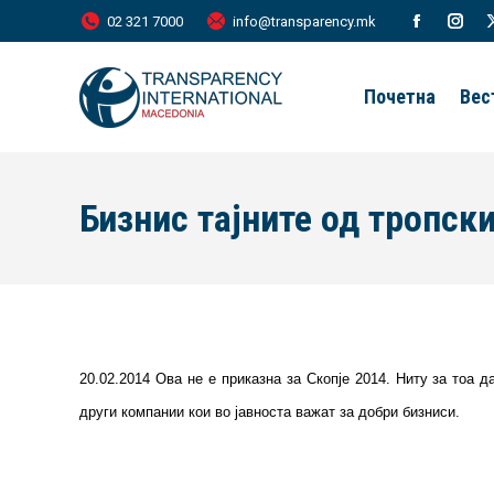
02 321 7000
info@transparency.mk
Facebook
Inst
page
page
Почетна
Вес
opens
open
in
in
new
new
Бизнис тајните од тропски
window
wind
20.02.2014 Ова не е приказна за Скопје 2014. Ниту за тоа 
други компании кои во јавноста важат за добри бизниси.