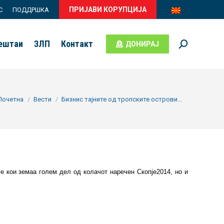
ПРИЈАВИ КОРУПЦИЈА
С
ПОДДРШКА
вештаи
ЗЛП
Контакт
ДОНИРАЈ
Search:
u are here:
Почетна
Вести
Бизнис тајните од тропските острови…
те кои земаа голем дел од колачот наречен Скопје2014, но и