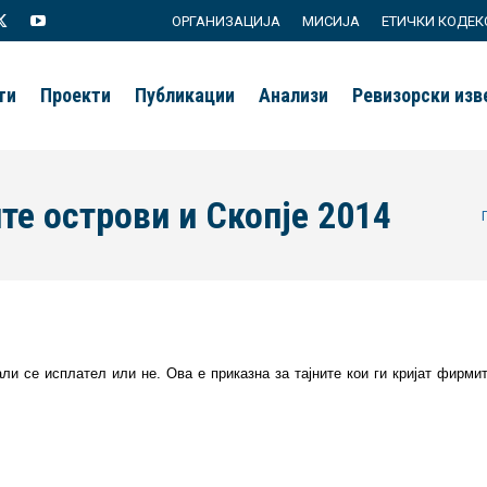
ОРГАНИЗАЦИЈА
МИСИЈА
ЕТИЧКИ КОДЕК
agram
X
YouTube
page
page
ти
Проекти
Публикации
Анализи
Ревизорски из
s
opens
opens
in
in
new
new
те острови и Скопје 2014
Yo
ow
window
window
дали се исплател или не. Ова е приказна за тајните кои ги кријат фирми