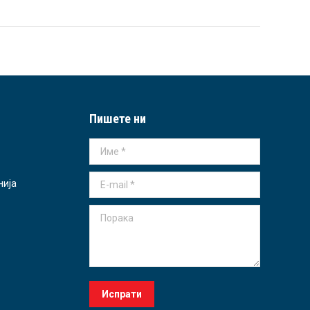
Пишете ни
Име *
E-mail *
нија
Порака
Испрати