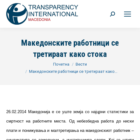
Search:
Македонските работници се
третираат како стока
You are here:
Почетна
Вести
Македонските работници се третираат како…
26.02.2014 Македонија е се уште земја со најцрни статистики за
смртност на работните места. Од небезбедна работа до ниски
плати и понижувања и малтретирања на македонскиот работник –
синдикатите се замолчени, а институциите слепи. Кој го штити