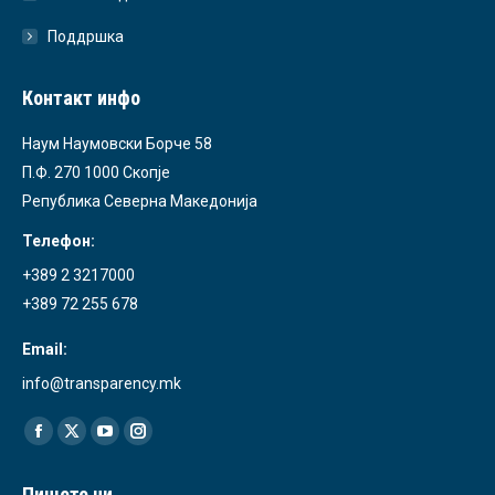
Поддршка
Контакт инфо
Наум Наумовски Борче 58
П.Ф. 270 1000 Скопје
Република Северна Македонија
Телефон:
+389 2 3217000
+389 72 255 678
Email:
info@transparency.mk
Find us on:
Facebook
X
YouTube
Instagram
page
page
page
page
Пишете ни