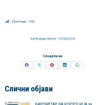
Прегледи:
336
Категорија:
Вести
27/02/2014
Сподели на
Share
Share
Share
Share
Share
on
on
on
on
on
Facebook
X
Pinterest
LinkedIn
WhatsApp
Слични објави
БАРОМЕТАР НА КОРУПЦИЈА за