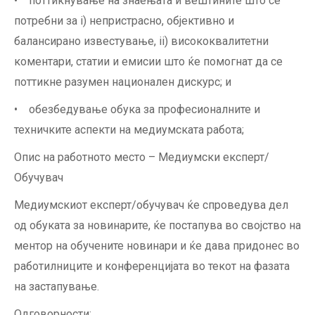
• поттикнување на знаењата и вештините што се
потребни за i) непристрасно, објективно и
балансирано известување, ii) висококвалитетни
коментари, статии и емисии што ќе помогнат да се
поттикне разумен национален дискурс; и
• обезбедување обука за професионалните и
техничките аспекти на медиумската работа;
Опис на работното место – Медиумски експерт/
Обучувач
Медиумскиот експерт/обучувач ќе спроведува дел
од обуката за новинарите, ќе постапува во својство на
ментор на обучените новинари и ќе дава придонес во
работилниците и конференцијата во текот на фазата
на застапување.
Одговорности: