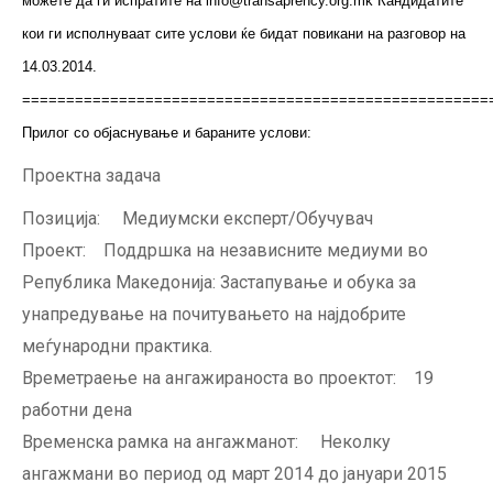
можете да ги испратите на info@transaprency.org.mk Кандидатите
кои ги исполнуваат сите услови ќе бидат повикани на разговор на
14.03.2014.
=====================================================
Прилог со објаснување и бараните услови:
Проектна задача
Позиција: Медиумски експерт/Обучувач
Проект: Поддршка на независните медиуми во
Република Македонија: Застапување и обука за
унапредување на почитувањето на најдобрите
меѓународни практика.
Времетраење на ангажираноста во проектот: 19
работни дена
Временска рамка на ангажманот: Неколку
ангажмани во период од март 2014 до јануари 2015