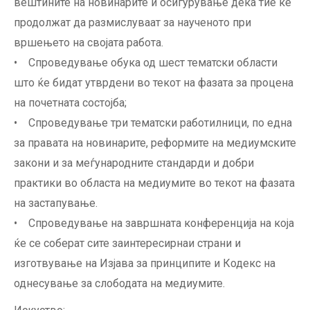
вештините на новинарите и осигурување дека тие ќе
продолжат да размислуваат за наученото при
вршењето на својата работа.
• Спроведување обука од шест тематски области
што ќе бидат утврдени во текот на фазата за процена
на почетната состојба;
• Спроведување три тематски работилници, по една
за правата на новинарите, реформите на медиумските
закони и за меѓународните стандарди и добри
практики во областа на медиумите во текот на фазата
на застапување.
• Спроведување на завршната конференција на која
ќе се соберат сите заинтересирнаи страни и
изготвување на Изјава за принципите и Кодекс на
однесување за слободата на медиумите.