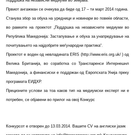
поддршка на независни медиуми во земјава.
Првиот ангажман се очекува да биде од 17 – ти март 2014 година.
Станува збор за обука на уредници и новинари во повеќе области,
во рамките на проектот „Поддршка на независните медиуми во
Република Македонија: Застапување и обука за унапредување на
почитувањето на најдобрите меѓународни практика“.
Проектот е воден од невладината ERIS (http://www.eris.org.uk/ ) од
Велика Британија, во соработка со Транспаренси Интернешнл
Македонија, а финансиски е поддржан од Европската Унија преку
програмата ЕИДХР.
Прецизните услови за тоа каков тип на медиумски експерт ни е
потребен, се објавени во прилог на овој Конкурс
Конкурсот е отворен до 13.03.2014. Вашите CV на англиски јазик