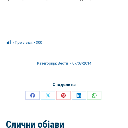
Прегледи:
300
Категорија:
Вести
07/03/2014
Сподели на
Share
Share
Share
Share
Share
on
on
on
on
on
Facebook
X
Pinterest
LinkedIn
WhatsApp
Слични објави