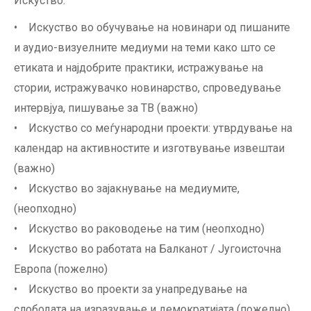
Искуство:
• Искуство во обучување на новинари од пишаните
и аудио-визуелните медиуми на теми како што се
етиката и најдобрите практики, истражување на
стории, истражувачко новинарство, спроведување
интервјуа, пишување за ТВ (важно)
• Искуство со меѓународни проекти: утврдување на
календар на активностите и изготвување извештаи
(важно)
• Искуство во зајакнување на медиумите,
(неопходно)
• Искуство во раководење на тим (неопходно)
• Искуство во работата на Балканот / Југоисточна
Европа (пожелно)
• Искуство во проекти за унапредување на
слободата на изразување и демократијата (пожелно)