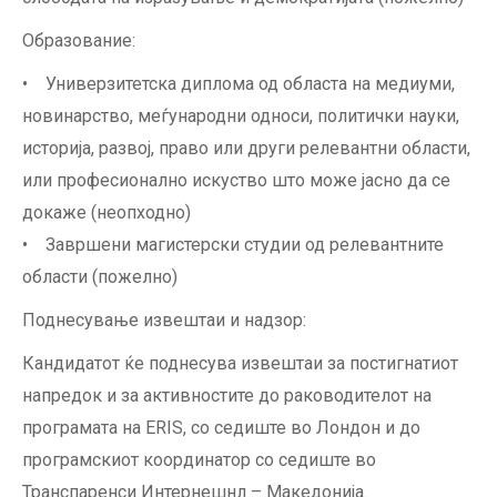
Образование:
• Универзитетска диплома од областа на медиуми,
новинарство, меѓународни односи, политички науки,
историја, развој, право или други релевантни области,
или професионално искуство што може јасно да се
докаже (неопходно)
• Завршени магистерски студии од релевантните
области (пожелно)
Поднесување извештаи и надзор:
Кандидатот ќе поднесува извештаи за постигнатиот
напредок и за активностите до раководителот на
програмата на ERIS, со седиште во Лондон и до
програмскиот координатор со седиште во
Транспаренси Интернешнл – Македонија.