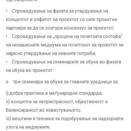
• Спроведување на фазата за утврдување на
концептот и опфатот на проектот со сите проектни
партнери за да се осигури консензус за проектот;
• Спроведување на „процена на почетната состојба“
на независните медиуми на почетокот на проектот за
најјасно утврдување на нивните потреби;
• Спроведување на семинарите за обука во фазата
на обука во проектот:
o три семинари за обука за главните уредници за:
i) добра практика и меѓународни стандарди;
ii) концепти за непристрасност, објективност и
балансираност во известувањето;
iii) вештини и техники за подобрување на надзорната
улога на медиумите