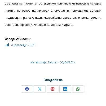
сметката на партиите. Во вкупниот финансиски извештај на една
партија по основ на приходи влегуваат и приходи од дотации
подароци, прилози, пари, материјални средства, опрема, услуги,
сопствени приходи, членарина, легати и друго.
Извор: 24 Вести
Прегледи:
351
Категорија:
Вести
05/04/2014
Сподели на
Share
Share
Share
Share
Share
on
on
on
on
on