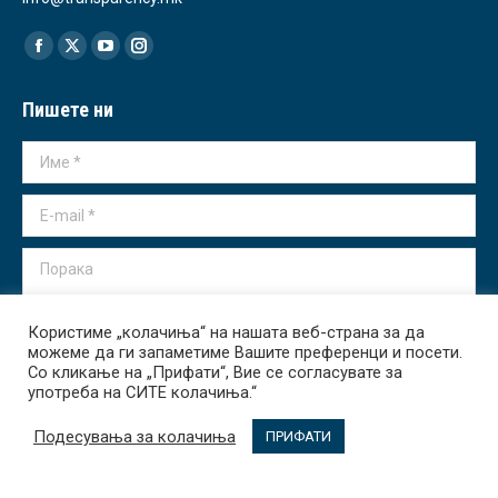
Find us on:
Facebook
X
YouTube
Instagram
page
page
page
page
Пишете ни
opens
opens
opens
opens
in
in
in
in
Име *
new
new
new
new
window
window
window
window
E-mail *
Порака
Користиме „колачиња“ на нашата веб-страна за да
можеме да ги запаметиме Вашите преференци и посети.
Со кликање на „Прифати“, Вие се согласувате за
употреба на СИТЕ колачиња.“
Испрати
Подесувања за колачиња
ПРИФАТИ
Transparency International - Macedonia 2026. All rights reserved.
За Нас