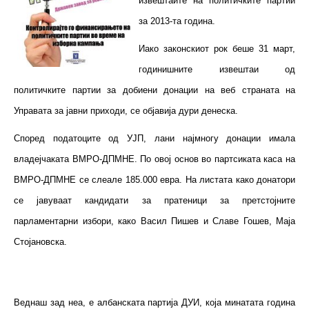
извештаите на политичките партии
за 2013-та година.
Иако законскиот рок беше 31 март,
годинишните извештаи од
политичките партии за добиени донации на веб страната на
Управата за јавни приходи, се објавија дури денеска.
Според податоците од УЈП, лани најмногу донации имала
владејчаката ВМРО-ДПМНЕ. По овој основ во партсиката каса на
ВМРО-ДПМНЕ се слеале 185.000 евра. На листата како донатори
се јавуваат кандидати за пратеници за претстојните
парламентарни избори, како Васил Пишев и Славе Гошев, Маја
Стојановска.
Веднаш зад неа, е албанската партија ДУИ, која минатата година