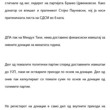
стигнале од екс лидерот на партијата Бранко Црвенковски. Како
донатор се впишал и пратеникот Стојко Пауновски, кој ја носи
пратеничката листа на СДСМ во 6-ката.
ДПА пак на Мендух Тачи, нема доставено финансиски извештај за
нивните донации за минатата година.
Дел од помалите политички партии според доставените извештаи
до УЈП, лани не оствариле приходи по основ на донации. Дел од
онив пак калкулираат со помали суми по основ на донации од
големите партии.
Но регистерот на донации е само дел од вкупните приходи на