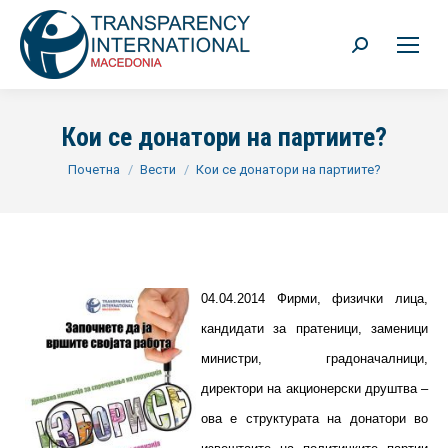
Search:
Кои се донатори на партиите?
You are here:
Почетна
Вести
Кои се донатори на партиите?
04.04.2014 Фирми, физички лица,
кандидати за пратеници, заменици
министри, градоначалници,
директори на акционерски друштва –
ова е структурата на донатори во