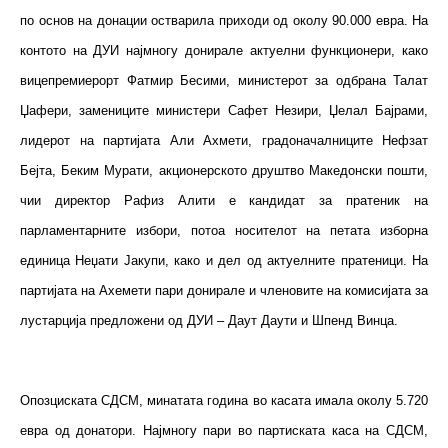
по основ на донации остварила приходи од околу 90.000 евра. На
контото на ДУИ најмногу донирале актуелни функционери, како
вицепремиерорт Фатмир Бесими, министерот за одбрана Талат
Џафери, замениците министери Сафет Незири, Џелал Бајрами,
лидерот на партијата Али Ахмети, градоначалниците Нефзат
Бејта, Беким Мурати, акционерското друштво Македонски пошти,
чии директор Рафиз Алити е кандидат за пратеник на
парламентарните избори, потоа носителот на петата изборна
единица Неџати Јакупи, како и дел од актуелните пратеници. На
партијата на Ахемети пари донирале и членовите на комисијата за
лустарција предложени од ДУИ – Даут Даути и Шпенд Винца.
Опозциската СДСМ, минатата година во касата имала околу 5.720
евра од донатори. Најмногу пари во партиската каса на СДСМ,