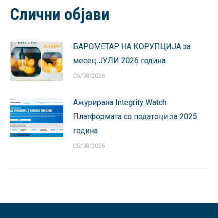
Facebook
X
Pinterest
LinkedIn
WhatsApp
Слични објави
БАРОМЕТАР НА КОРУПЦИЈА за
месец ЈУЛИ 2026 година
06/08/2026
Ажурирана Integrity Watch
Платформата со податоци за 2025
година
05/08/2026