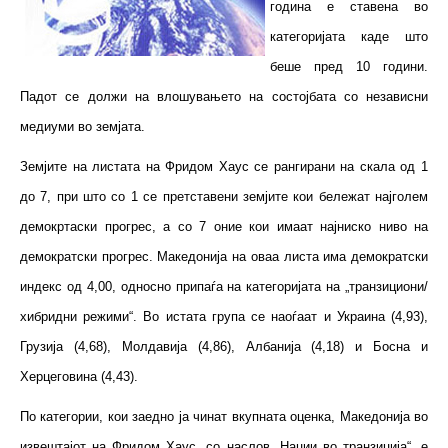
година е ставена во
категоријата каде што
беше пред 10 години.
Падот се должи на влошувањето на состојбата со независни
медиуми во земјата.
Земјите на листата на Фридом Хаус се рангирани на скала од 1
до 7, при што со 1 се претставени земјите кои бележат најголем
демокртаски прогрес, а со 7 оние кои имаат најниско ниво на
демократски прогрес. Македонија на оваа листа има демократски
индекс од 4,00, односно припаѓа на категоријата на „транзициони/
хибридни режими“. Во истата група се наоѓаат и Украина (4,93),
Грузија (4,68), Молдавија (4,86), Албанија (4,18) и Босна и
Херцеговина (4,43).
По категории, кои заедно ја чинат вкупната оценка, Македонија во
извештајот на Фридом Хаус, со наслов „Нации во транзиција“, е