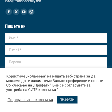
info@transparency.mk
Find us on:
Facebook
X
YouTube
Instagram
page
page
page
page
Пишете ни
opens
opens
opens
opens
in
in
in
in
Име *
new
new
new
new
window
window
window
window
E-mail *
Порака
Користиме „колачиња“ на нашата веб-страна за да
можеме да ги запаметиме Вашите преференци и посети.
Со кликање на „Прифати“, Вие се согласувате за
употреба на СИТЕ колачиња.“
Испрати
Подесувања за колачиња
ПРИФАТИ
Transparency International - Macedonia 2026. All rights reserved.