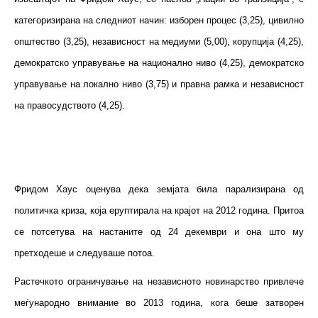
категоризирана на следниот начин: изборен процес (3,25), цивилно
општество (3,25), независност на медиуми (5,00), корупција (4,25),
демократско управување на национално ниво (4,25), демократско
управување на локално ниво (3,75) и правна рамка и независност
на правосудството (4,25).
Фридом Хаус оценува дека земјата била парализирана од
политичка криза, која еруптирала на крајот на 2012 година. Притоа
се потсетува на настаните од 24 декември и она што му
претходеше и следуваше потоа.
Растечкото ограничување на независното новинарство привлече
меѓународно внимание во 2013 година, кога беше затворен