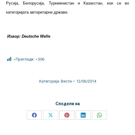
Русија, Белорусија, Туркменистан и Казахстан, кои се во
категоријата авторитарни држави.
Извор: Deutsche Welle
Прегледи:
306
Категорија:
Вести
12/06/2014
Сподели на
Share
Share
Share
Share
Share
on
on
on
on
on