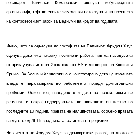
новинарот Томислав Кежаровски, оценува меѓународната
организација, која во своите забелешки потсетува и на носењето
на контроверзниот закон за медиуми на крајот на годината.
Инаку, што се однесува до состојбата на Балканот, Фридом Хаус
оценува дека има неколку позитивни работи, притоа наведувајќи
го приклучувањето на Хрватска кон ЕУ и договорот на Косово и
Србија. За Босна и Херцеговина е констатирано дека централната
влада е парализирана во работењето поради долгогодишни
проблеми. Освен тоа, наведено е и дека во повеќе земји во
регионот, и покрај подобрувањата на цивилното општество во
последните 10 години, правата на малцинствата, особено правата
на луѓето од ЛГТБ заедницата, остануваат предизвик.
На листата на Фридом Хаус за демократски равзој, на дното се