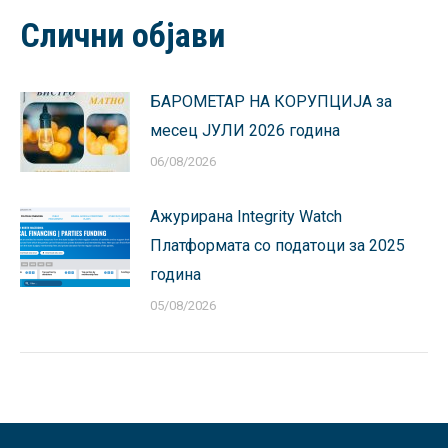
Facebook
X
Pinterest
LinkedIn
WhatsApp
Слични објави
БАРОМЕТАР НА КОРУПЦИЈА за
месец ЈУЛИ 2026 година
06/08/2026
Ажурирана Integrity Watch
Платформата со податоци за 2025
година
05/08/2026