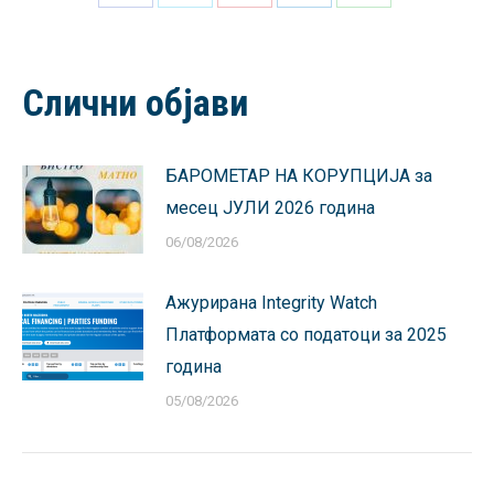
Share
Share
Share
Share
Share
on
on
on
on
on
Facebook
X
Pinterest
LinkedIn
WhatsApp
Слични објави
БАРОМЕТАР НА КОРУПЦИЈА за
месец ЈУЛИ 2026 година
06/08/2026
Ажурирана Integrity Watch
Платформата со податоци за 2025
година
05/08/2026