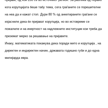
кога корупцијата беше табу тема, сега граѓаните се порешителни
на неа да и кажат стоп. Дури 80 % од анкетираните граѓани се
изјасниле дека ќе пријават корупција, но во истовреме се
пожалиле и на инертност на надлежните институции кои треба да
преземат мерко за решавање на пријавите.
Инаку, математиката покажува дека поради мито и корупција , на
директен и индиректен начин, државата годишно губи и до една
милијарда евра.