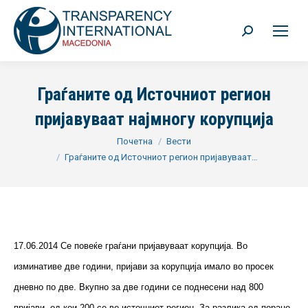
Search:
Граѓаните од Источниот регион
пријавуваат најмногу корупција
You are here:
Почетна
Вести
Граѓаните од Источниот регион пријавуваат…
1
7.06.2014 Се повеќе граѓани пријавуваат корупција. Во
изминативе две години, пријави за корупција имало во просек
дневно по две. Вкупно за две години се поднесени над 800
пријави, од кои 200 се во источниот регион. За разлика од порано