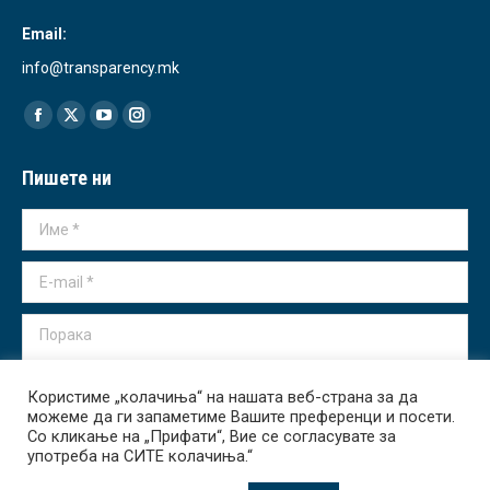
Email:
info@transparency.mk
Find us on:
Facebook
X
YouTube
Instagram
page
page
page
page
Пишете ни
opens
opens
opens
opens
in
in
in
in
Име *
new
new
new
new
window
window
window
window
E-mail *
Порака
Користиме „колачиња“ на нашата веб-страна за да
можеме да ги запаметиме Вашите преференци и посети.
Со кликање на „Прифати“, Вие се согласувате за
употреба на СИТЕ колачиња.“
Испрати