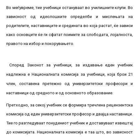
Во меѓувреме, тие учебници остануваат во училишните клупи. Во
зависност од идеолошките определби и мислењата на
родителите, наставниците и средината во која растат, ќе зависи
како основците ќе ги сфатат поимите за слободата, лојалноста,
правото на избор и покорувањето.
Според Законот за учебници, за издавање еден учебник
надлежна е Националната комисија за учебници, која брои 21
член, составена претежно од универзитетски професори и
наставници од средното и од основното образование.
Претходно, за секој учебник се формира тричлена рецензентска
комисија од еден универзитетски професор и двајца наставници.
Тие го разгледуваат понудениот учебник и доставуваат извештај
до комисијата. Националната комисија е таа што, во зависност