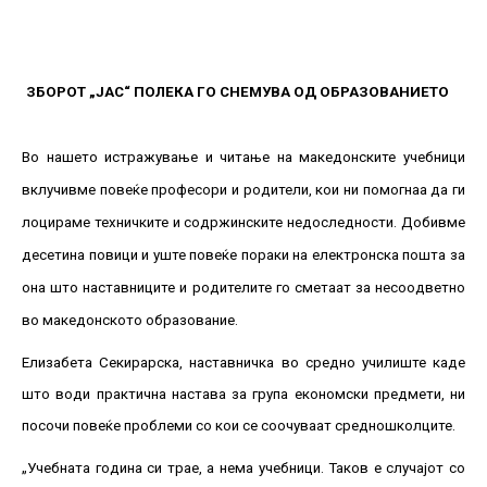
ЗБОРОТ „ЈАС“ ПОЛЕКА ГО СНЕМУВА ОД ОБРАЗОВАНИЕТО
Во нашето истражување и читање на македонските учебници
вклучивме повеќе професори и родители, кои ни помогнаа да ги
лоцираме техничките и содржинските недоследности. Добивме
десетина повици и уште повеќе пораки на електронска пошта за
она што наставниците и родителите го сметаат за несоодветно
во македонското образование.
Елизабета Секирарска, наставничка во средно училиште каде
што води практична настава за група економски предмети, ни
посочи повеќе проблеми со кои се соочуваат средношколците.
„Учебната година си трае, а нема учебници. Таков е случајот со