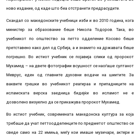
ново издание, од каде што беа отстранети предрасудите.
Скандал со македонските учебници изби и во 2010 година, кога
министер за образование беше Никола Тодоров. Така, во
учебникот по општество за петто одделение Косово беше
претставено како дел од Србија, а и знамето на државата беше
погрешно. Во истиот учебник се појавија слики од пророкот
Мухамед – на двете фотографии всушност се наоѓаше султанот
Меврус, еден од главните духовни водачи на шиитите. За
ваквите грешки во учебникот реагираа и припадниците на
исламската верска заедница бидејќи во исламот не е
дозволено визуелно да се прикажува пророкот Мухамед.
Во истиот учебник, современата македонска култура за која
требаше да учат петтоодделенците по предметот општество се
сведе само на 22 имиња, меѓу кои имаше музичари, актери и