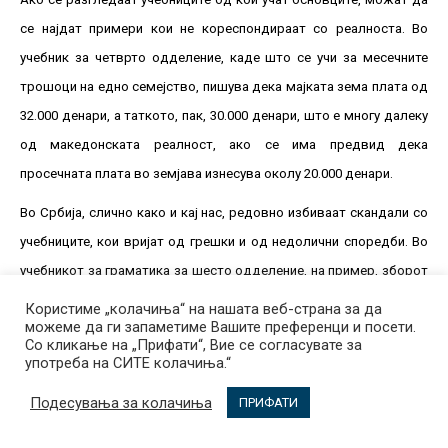
се најдат примери кои не кореспондираат со реалноста. Во
учебник за четврто одделение, каде што се учи за месечните
трошоци на едно семејство, пишува дека мајката зема плата од
32.000 денари, а таткото, пак, 30.000 денари, што е многу далеку
од македонската реалност, ако се има предвид дека
просечната плата во земјава изнесува околу 20.000 денари.
Во Србија, слично како и кај нас, редовно избиваат скандали со
учебниците, кои вријат од грешки и од недолични споредби. Во
учебникот за граматика за шесто одделение, на пример, зборот
„глупача“ е дефиниран како „женска личност“. На старото
Користиме „колачиња“ на нашата веб-страна за да
можеме да ги запаметиме Вашите преференци и посети.
издание од учебникот по биологија за осмо одделение стоела
Со кликање на „Прифати“, Вие се согласувате за
фотографијата од актерот Николас Кејџ, сопругата Холи Хантер
употреба на СИТЕ колачиња.“
и нивното бебе.
Подесувања за колачиња
ПРИФАТИ
Учебникот по историја за осмо одделение, пак, бил забранет