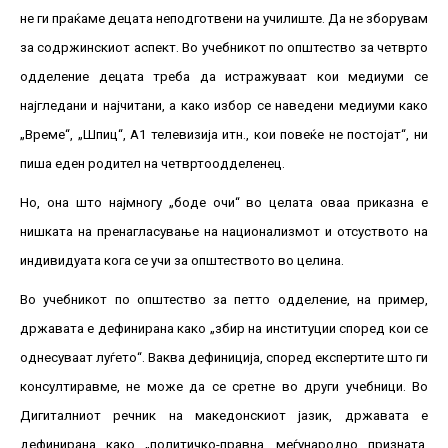
не ги праќаме децата неподготвени на училиште. Да не зборувам
за содржинскиот аспект. Во учебникот по општество за четврто
одделение децата треба да истражуваат кои медиуми се
најгледани и најчитани, а како избор се наведени медиуми како
„Време“, „Шпиц“, А1 телевизија итн., кои повеќе не постојат“, ни
пиша еден родител на четвртоодделенец.
Но, она што најмногу „боде очи“ во целата оваа приказна е
нишката на пренагласување на национализмот и отсуството на
индивидуата кога се учи за општеството во целина.
Во учебникот по општество за петто одделение, на пример,
државата е дефинирана како „збир на институции според кои се
однесуваат луѓето“. Ваква дефиниција, според експертите што ги
консултиравме, не може да се сретне во други учебници. Во
Дигиталниот речник на македонскиот јазик, државата е
дефинирана како „политичко-правна, меѓународно призната,