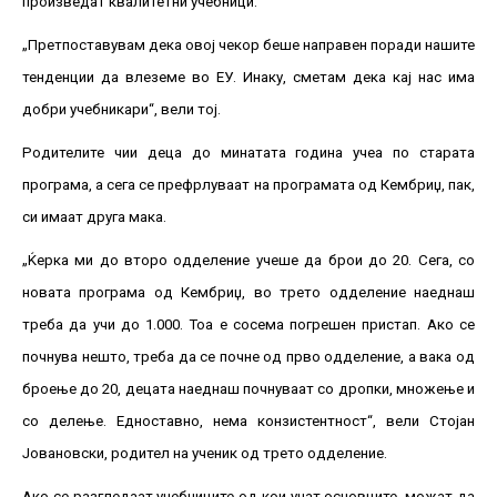
произведат квалитетни учебници.
„Претпоставувам дека овој чекор беше направен поради нашите
тенденции да влеземе во ЕУ. Инаку, сметам дека кај нас има
добри учебникари“, вели тој.
Родителите чии деца до минатата година учеа по старата
програма, а сега се префрлуваат на програмата од Кембриџ, пак,
си имаат друга мака.
„Ќерка ми до второ одделение учеше да брои до 20. Сега, со
новата програма од Кембриџ, во трето одделение наеднаш
треба да учи до 1.000. Тоа е сосема погрешен пристап. Ако се
почнува нешто, треба да се почне од прво одделение, а вака од
броење до 20, децата наеднаш почнуваат со дропки, множење и
со делење. Едноставно, нема конзистентност“, вели Стојан
Јовановски, родител на ученик од трето одделение.
Ако се разгледаат учебниците од кои учат основците, можат да