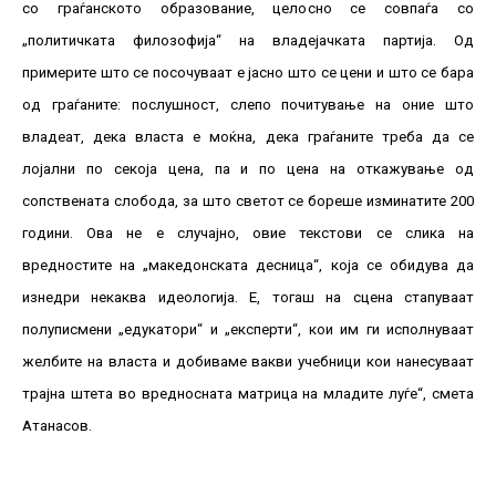
со граѓанското образование, целосно се совпаѓа со
„политичката филозофија“ на владејачката партија. Од
примерите што се посочуваат е јасно што се цени и што се бара
од граѓаните: послушност, слепо почитување на оние што
владеат, дека власта е моќна, дека граѓаните треба да се
лојални по секоја цена, па и по цена на откажување од
сопствената слобода, за што светот се бореше изминатите 200
години. Ова не е случајно, овие текстови се слика на
вредностите на „македонската десница“, која се обидува да
изнедри некаква идеологија. Е, тогаш на сцена стапуваат
полуписмени „едукатори“ и „експерти“, кои им ги исполнуваат
желбите на власта и добиваме вакви учебници кои нанесуваат
трајна штета во вредносната матрица на младите луѓе“, смета
Атанасов.