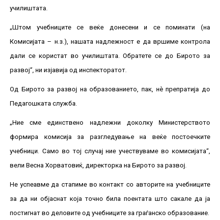
училиштата.
„Штом учебниците се веќе донесени и се поминати (на
Комисијата – н.з.), нашата надлежност е да вршиме контрола
дали се користат во училиштата. Обратете се до Бирото за
развој“, ни изјавија од инспекторатот.
Од Бирото за развој на образованието, пак, нѐ препратија до
Педагошката служба.
„Ние сме единствено надлежни доколку Министерството
формира комисија за разгледување на веќе постоечките
учебници. Само во тој случај ние учествуваме во комисијата“,
вели Весна Хорватовиќ, директорка на Бирото за развој.
Не успеавме да стапиме во контакт со авторите на учебниците
за да ни објаснат која точно била поентата што сакале да ја
постигнат во деловите од учебниците за граѓанско образование.