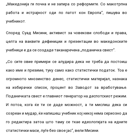
„Македонија ги почна и не запира со реформите. Со макотрпна
работа и истрајност оди по патот кон Европа“, пишува во
учебникот.
Според Суад Мисини, активист за човекови слободи и права,
целта на ваквите дефиниции и презентации во македонските
учебници е да се создаде таканаречена „поданичка свест“.
„Со сите овие примери се алудира дека не треба да постоиш
како име и презиме, туку само како статистички податок. Тоа е
огромното мнозинство денес, статистички материјал, назнака
на избирачки список, процент во Заводот за вработување.
Поданичката свест е главниот генератор на деспотскиот режим.
И потоа, кога ќе ти се даде можност, а ти мислиш дека си
созреан и мудар, ќе напишеш учебник кој никој нема сериозно да
го редактира затоа што таму се ткае идеологијата на идните
статистички маси, луѓе без свое јас“, вели Мисини.