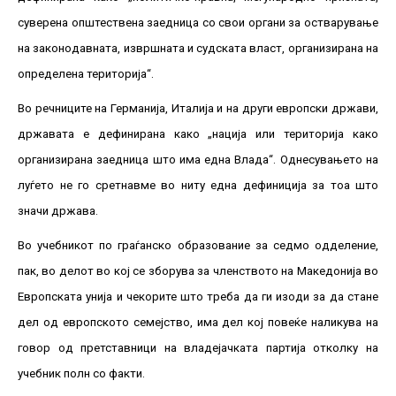
суверена општествена заедница со свои органи за остварување
на законодавната, извршната и судската власт, организирана на
определена територија“.
Во речниците на Германија, Италија и на други европски држави,
државата е дефинирана како „нација или територија како
организирана заедница што има една Влада“. Однесувањето на
луѓето не го сретнавме во ниту една дефиниција за тоа што
значи држава.
Во учебникот по граѓанско образование за седмо одделение,
пак, во делот во кој се зборува за членството на Македонија во
Европската унија и чекорите што треба да ги изоди за да стане
дел од европското семејство, има дел кој повеќе наликува на
говор од претставници на владејачката партија отколку на
учебник полн со факти.