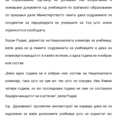
скенирани документи од учебниците по граѓанско образование
со прашање дали Министерството смета дека содржините се
соодветни за перцепцијата на учениците за тоа што значи
лојалноста и слободата.
Зоран Радиќ, директор на Националната комисија за учебници,
вели дека не ја памети содржината на учебниците и дека на
комисијата мандатот ѝ е веќе истечен, а една година не е избран
нов состав.
„Веќе една година не е избран нов состав на Националната
комисија, така што не сум во тек што се случува. Ние бевме
четири години, но во последнава година не сме се состанале
бидејќи мандатот ни е истечен“, вели Радиќ.
Од Државниот просветен инспекторат ни изјавија дека не се
надлежни за веќе донесените учебници што се користат во