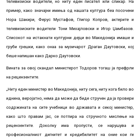
телевизиски водители, но ниту еден писател или сликар. На
пример, како значајни имиња од нашата култура беа посочени
Нора Шакири, Ферус Мустафов, Глигор Копров, актерите и
телевизиските водители Тони Михајловски и Игор Џамбазов.
Списокот на истакнати културни дејци во Македонија имаше и
груби грешки, како онаа за музичарот Драган Даутовски, кој
беше напишан како Дарко Даутовски.
Вината за овој скандал министерот Тодоров тогаш ја префрли
на рецензентите.
„Ниту еден министер во Македонија, ниту сега, ниту кога било во
иднина, веројатно, нема да може да биде стручен да ја провери
содржината на сите учебници во државата и секој министер,
како што правам јас, се потпира на стручното мислење на
рецензентите. Доколку има пропусти, се нарушува и
професионалниот дигнитет и кредибилитет на оние кои ги