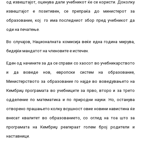
од извештајот, оценува дали учебникот ќе се користи. Доколку
извештајот е позитивен, се препраќа до министерот за
образование, кој го има последниот збор пред учебникот да
оди на печатење.
Во случајов, Националната комисија веќе една година мирува,
бидејќи мандатот на членовите е истечен.
Еден од начините за да се справи со хаосот во учебникарството
и да воведе нов, европски систем на образование,
Министерството за образование го најде во воведувањето на
Кембриџ програмата во учебниците за прво, второ и за трето
одделение по математика и по природни науки. Но, останува
отворено прашањето колку всушност овие новини навистина ќе
внесат квалитет во образованието, со оглед на тоа што за
програмата на Кембриџ реагираат голем број родители и
наставници.