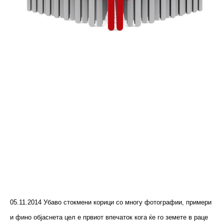
05.11.2014 Убаво стокмени корици со многу фотографии, примери
и фино објаснета цел е првиот впечаток кога ќе го земете в раце