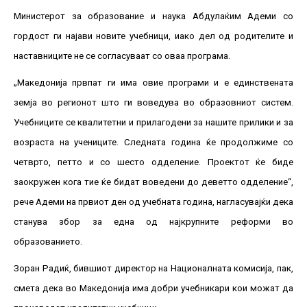
Министерот за образование и наука Абдулаќим Адеми со
гордост ги најави новите учебници, иако дел од родителите и
наставниците не се согласуваат со оваа програма.
„Македонија првпат ги има овие програми и е единствената
земја во регионот што ги воведува во образовниот систем.
Учебниците се квалитетни и прилагодени за нашите прилики и за
возраста на учениците. Следната година ќе продолжиме со
четврто, петто и со шесто одделение. Проектот ќе биде
заокружен кога тие ќе бидат воведени до деветто одделение“,
рече Адеми на првиот ден од учебната година, нагласувајќи дека
станува збор за една од најкрупните реформи во
образованието.
Зоран Радиќ, бившиот директор на Националната комисија, пак,
смета дека во Македонија има добри учебникари кои можат да