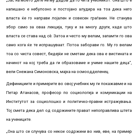
„Јас на моето дете не му дадов да го чита учебникот. Она што е
напишано е небулозно и постојано алудира на тоа дека него
власта ќе го направи лојален и совесен граѓанин. Не станува
збор само за оваа лекција, туку и за многу други, каде што
власта се става над сè. Затоа и често му велам, запамти го ова
само кога ќе те испрашуваат. Потоа заборави го. Му го велам
тоа со чиста совест, бидејќи не сметам дека ова е вистината и
начинот на кој треба да ги образоваме и учиме нашите деца“,
вели Снежана Симоновска, мајка на осмоодделенец.
Дефинициите и примерите во овој учебник му ги покажавме и на
Петар Атанасов, професор по социологија и комуникации на
Институтот за социолошко и политичко-правни истражувања.
Тој смета дека дел од содржините прават непоправлива штета
на учениците.
„Она што се случува со некои содржини во нив, еве, на пример