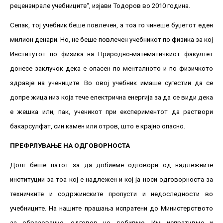
рецензирале учебниците“, изјави Тодоров во 2010 година.
Сепак, тој учебник беше повлечен, а тоа го чинеше буџетот еден
милион денари. Но, не беше повлечен учебникот по физика за кој
Институтот по физика на Природно-математичкиот факултет
донесе заклучок дека е опасен по менталното и по физичкото
здравје на учениците. Во овој учебник имаше сугестии да се
допре жица низ која тече електрична енергија за да се види дека
е жешка или, пак, ученикот при експериментот да раствори
бакарсулфат, син камен или отров, што е крајно опасно.
ПРЕФРЛУВАЊЕ НА ОДГОВОРНОСТА
Долг беше патот за да добиеме одговори од надлежните
институции за тоа кој е надлежен и кој ја носи одговорноста за
техничките и содржинските пропусти и недоследности во
учебниците. На нашите прашања испратени до Министерството
за образование, одговор не добивме. Им испративме и