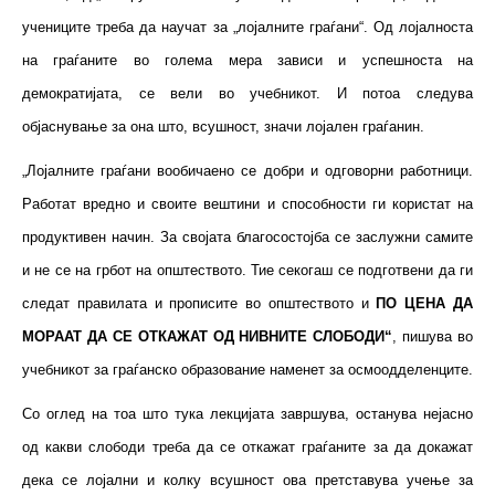
учениците треба да научат за „лојалните граѓани“. Од лојалноста
на граѓаните во голема мера зависи и успешноста на
демократијата, се вели во учебникот. И потоа следува
објаснување за она што, всушност, значи лојален граѓанин.
„Лојалните граѓани вообичаено се добри и одговорни работници.
Работат вредно и своите вештини и способности ги користат на
продуктивен начин. За својата благосостојба се заслужни самите
и не се на грбот на општеството. Тие секогаш се подготвени да ги
следат правилата и прописите во општеството и
ПО ЦЕНА ДА
МОРААТ ДА СЕ ОТКАЖАТ ОД НИВНИТЕ СЛОБОДИ“
, пишува во
учебникот за граѓанско образование наменет за осмоодделенците.
Со оглед на тоа што тука лекцијата завршува, останува нејасно
од какви слободи треба да се откажат граѓаните за да докажат
дека се лојални и колку всушност ова претставува учење за