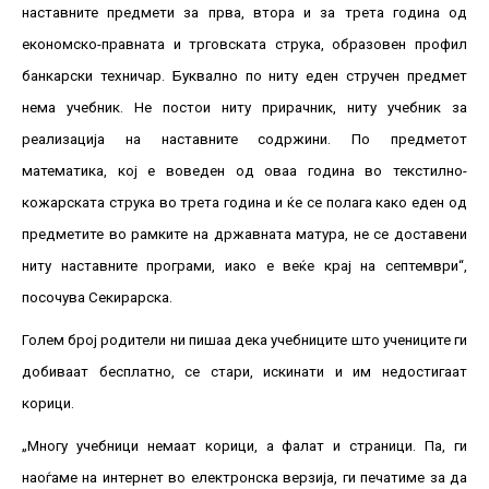
наставните предмети за прва, втора и за трета година од
економско-правната и трговската струка, образовен профил
банкарски техничар. Буквално по ниту еден стручен предмет
нема учебник. Не постои ниту прирачник, ниту учебник за
реализација на наставните содржини. По предметот
математика, кој е воведен од оваа година во текстилно-
кожарската струка во трета година и ќе се полага како еден од
предметите во рамките на државната матура, не се доставени
ниту наставните програми, иако е веќе крај на септември“,
посочува Секирарска.
Голем број родители ни пишаа дека учебниците што учениците ги
добиваат бесплатно, се стари, искинати и им недостигаат
корици.
„Многу учебници немаат корици, а фалат и страници. Па, ги
наоѓаме на интернет во електронска верзија, ги печатиме за да