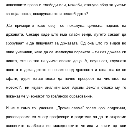
човековите права и слободи или, можеби, станува збор за учење
за лојалноста, покорувањето и неслободата?
„Со примерите како овој, се покажува целосна надмоќ на
државата. Секаде каде што има слаби земји, луѓето сакаат да
зборуваат и да пишуваат за државата. Од она што го видов во
овие учебници, како да се извлекува пораката – ти без држава си
ништо, ете на тоа ги учиме своите деца. А, всушност, клучната
поента е дека детето е поважно од државата и кога тоа ќе се
сфати, дури тогаш може да почне процесот на чистење на
мозокот“, ни изјави аналитичарот Арсим Зеколи откако му го
покажавме учебникот по граѓанско образование.
И не е само тој учебник. „Прочешлавме“ голем број содржини,
разговаравме со многу професори и родители за да ги откриеме
основните слабости во македонските четива и книги од кои