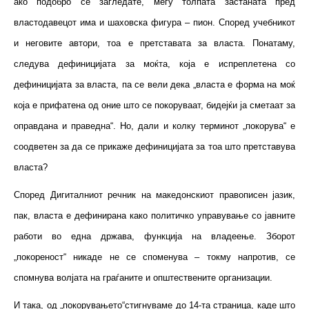
ако подобро се загледате, меѓу толпата застаната пред
властодавецот има и шаховска фигура – пион. Според учебникот
и неговите автори, тоа е претставата за власта. Понатаму,
следува дефиницијата за моќта, која е испреплетена со
дефиницијата за власта, па се вели дека „власта е форма на моќ
која е прифатена од оние што се покоруваат, бидејќи ја сметаат за
оправдана и праведна“. Но, дали и колку терминот „покорува“ е
соодветен за да се прикаже дефиницијата за тоа што претставува
власта?
Според Дигиталниот речник на македонскиот правописен јазик,
пак, власта е дефинирана како политичко управување со јавните
работи во една држава, функција на владеење. Зборот
„покореност“ никаде не се споменува – токму напротив, се
спомнува волјата на граѓаните и општествените организации.
И така, од „покорувањето“стигнуваме до 14-та страница, каде што