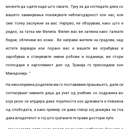
можете да одите каде што сакате…Туку за да согледате дека со
вашето заминување покажувате неблагодарност кон нас, кои
сме толку заслужни за вас. Најпрво, ќе зборувам, како што е
редно, за татка ми Филипа. Филип вас ве затекна како талкате
бедни, облечени во кожи… Ве направи жители на градови, над
истите варвари кои порано вас и вашите ве ограбуваа и
заробуваа и станувавте нивни робови и поданици, ве стори
господари и најголемиот дел од Тракија го присоедини кон
Македонија…“
На неколкумина родители им го поставивме прашањето, дали се
согласуваат нивните деца да учат од учебник со содржина во
која јасно се алудира дека лојалноста кон државата е поважна
од слободата, а како пример се дава говор кој укажува на тоа
дека владетелот е тој што граѓаните ги прави достојни луѓе.