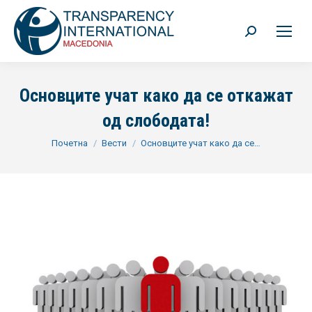
Search:
Основците учат како да се откажат
од слободата!
You are here:
Почетна
Вести
Основците учат како да се…