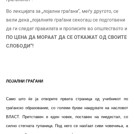
Во лекцијата за „лојални граѓани“, меѓу другото, се
вели дека „лојалните граѓани секогаш се подготвени
да ги следат правилата и прописите во општеството и
ПО ЦЕНА ДА МОРААТ ДА СЕ ОТКАЖАТ ОД СВОИТЕ
СЛОБОДИ“!
ЛОЈАЛНИ ГРАЃАНИ
Само што ќе ја отворите првата страница од учебникот по
граѓанско образование, со големи букви наидувате на насловот
ВЛАСТ. Претставен е еден човек, поставен на пиедестал, со
силно стегната тупаница. Под него се наоѓаат сиви човечиња, а