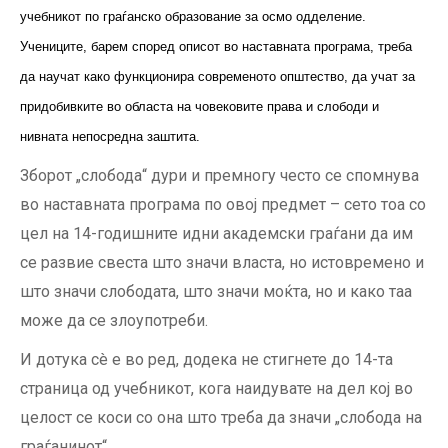
учебникот по граѓанско образование за осмо одделение.
Учениците, барем според описот во наставната програма, треба
да научат како функционира современото општество, да учат за
придобивките во областа на човековите права и слободи и
нивната непосредна заштита.
Зборот „слобода“ дури и премногу често се спомнува
во наставната програма по овој предмет – сето тоа со
цел на 14-годишните идни академски граѓани да им
се развие свеста што значи власта, но истовремено и
што значи слободата, што значи моќта, но и како таа
може да се злоупотреби.
И дотука сè е во ред, додека не стигнете до 14-та
страница од учебникот, кога наидувате на дел кој во
целост се коси со она што треба да значи „слобода на
граѓанинот“.