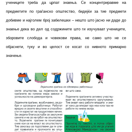
учениците треба да црпат знаења. Се концентриравме на
предметите по граѓанско општество, бидејќи за тие предмети
добивме и најголем број забелешки – нешто што јасно ни даде до
знаење дека во дел од содржините што ги изучуваат учениците,
зборовите слобода и човекови права, не само што не се
објаснети, туку и во целост се косат со нивното примарно
значење.