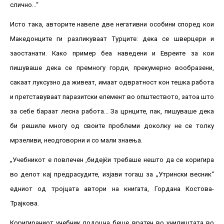
слично…“
Исто така, авторите навеле две негативни особини според кои
Македонците ги разликуваат Турците: дека се шверцери и
заостанати. Како пример беа наведени и Евреите за кои
пишуваше дека се премногу горди, прекумерно вообразени,
сакаат луксузно да живеат, имаат одвратност кон тешка работа
и претставуваат паразитски елемент во општеството, затоа што
за себе бараат лесна работа… За црнците, пак, пишуваше дека
би решиле многу од своите проблеми доколку не се толку
мрзеливи, неодговорни и со мали знаења.
„Учебникот е повлечен ,бидејќи требаше нешто да се коригира
во делот кај предрасудите, изјави тогаш за „Утрински весник“
едниот од тројцата автори на книгата, Гордана Костова-
Трајкова.
Коригираниот учебник подоцна беше вратен во училиштата во