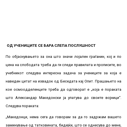
ОД УЧЕНИЦИТЕ СЕ БАРА СЛЕПА ПОСЛУШНОСТ
По објаснувањето за она што значи лојален граѓанин, кој и по
цена на слободата треба да ги следи правилата и прописите, во
учебникот следува интересна задача за учениците за која е
наведен цитат на извадок од Беседата кај Опит. Прашањето на
кое осмоодделенците треба да одговорат е „која е пораката
што Александар Македонски ја упатува до своите војници“.
Следува пораката:
„Македонци, нема сега да говорам за да го задржам вашето
заминување од татковината, бидејќи, што се однесува до мене,