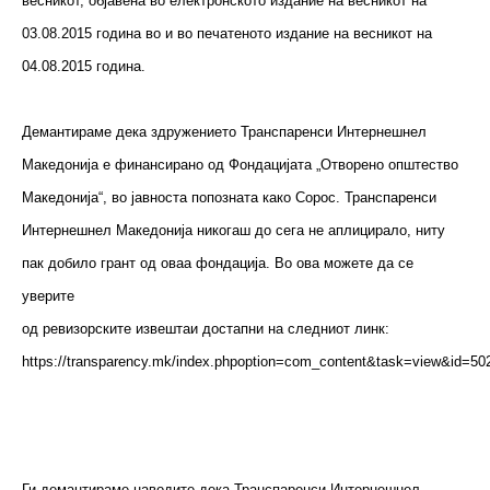
весникот, објавена во електронското издание на весникот на
03.08.2015 година во и во печатеното издание на весникот на
04.08.2015 година.
Демантираме дека здружението Транспаренси Интернешнел
Македонија е финансирано од Фондацијата „Отворено општество
Македонија“, во јавноста попозната како Сорос. Транспаренси
Интернешнел Македонија никогаш до сега не аплицирало, ниту
пак добило грант од оваа фондација. Во ова можете да се
уверите
од ревизорските извештаи достапни на следниот линк:
https://transparency.mk/index.phpoption=com_content&task=view&id=50
Ги демантираме наводите дека Транспаренси Интернешнел