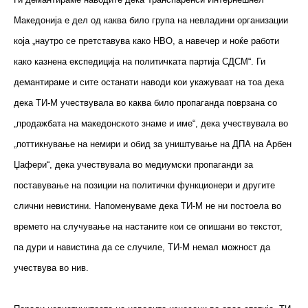
Македонија е дел од каква било група на невладини организации
која „наутро се претставува како НВО, а навечер и ноќе работи
како казнена експедиција на политичката партија СДСМ“. Ги
демантираме и сите останати наводи кои укажуваат на тоа дека
дека ТИ-М учествувала во каква било пропаганда поврзана со
„продажбата на македонското знаме и име“, дека учествувала во
„поттикнување на немири и обид за уништување на ДПА на Арбен
Џафери“, дека учествувала во медиумски пропаганди за
поставување на позиции на политички функционери и другите
слични невистини. Напоменуваме дека ТИ-М не ни постоела во
времето на случување на настаните кои се опишани во текстот,
па дури и навистина да се случиле, ТИ-М немал можност да
учествува во нив.