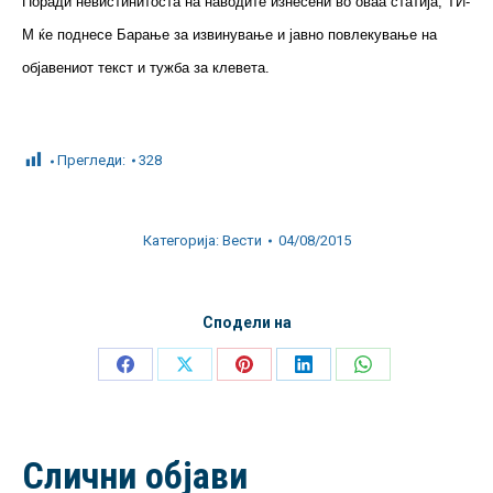
Поради невистинитоста на наводите изнесени во оваа статија, ТИ-
М ќе поднесе Барање за извинување и јавно повлекување на
објавениот текст и тужба за клевета.
Прегледи:
328
Категорија:
Вести
04/08/2015
Сподели на
Share
Share
Share
Share
Share
on
on
on
on
on
Facebook
X
Pinterest
LinkedIn
WhatsApp
Слични објави