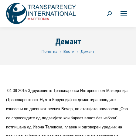
Search:
Демант
You are here:
Почетна
Вести
Демант
04.08.2015 Здружението Транспаренси Интернешнел Македонија
(Транспарентност-Нулта Корупција) ги демантира наводите
изнесени во дневниот весник Вечер, во статијата насловена „Ова
се соросоидите од подземјето кои бараат власт без избори“
потпишана од Ивона Талевска, главен и одговорен уредник на