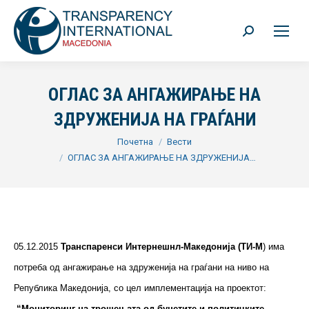
Search:
ОГЛАС ЗА АНГАЖИРАЊЕ НА
ЗДРУЖЕНИЈА НА ГРАЃАНИ
You are here:
Почетна
Вести
ОГЛАС ЗА АНГАЖИРАЊЕ НА ЗДРУЖЕНИЈА…
05.12.2015
Транспаренси Интернешнл-Македонија (ТИ-М
) има
потреба од ангажирање на здруженија на граѓани на ниво на
Република Македонија, со цел имплементација на проектот:
“Мониторинг на трошењата од буџетите и политичките