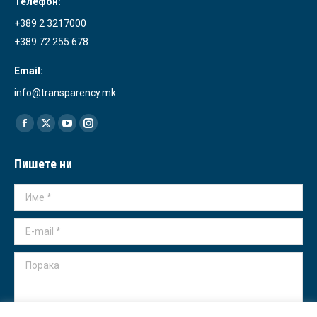
Телефон:
+389 2 3217000
+389 72 255 678
Email:
info@transparency.mk
Find us on:
Facebook
X
YouTube
Instagram
page
page
page
page
Пишете ни
opens
opens
opens
opens
in
in
in
in
Име *
new
new
new
new
window
window
window
window
E-mail *
Порака