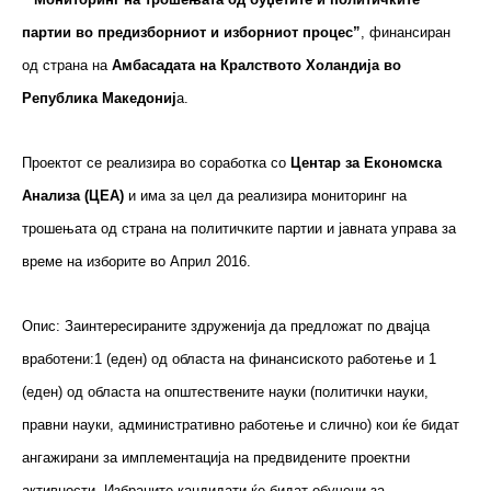
партии во предизборниот и изборниот процес”
, финансиран
од страна на
Амбасадата на Кралството Холандија во
Република Македониј
а.
Проектот се реализира во соработка со
Центар за Економска
Анализа (ЦЕА)
и има за цел да реализира мониторинг на
трошењата од страна на политичките партии и јавната управа за
време на изборите во Април 2016.
Опис: Заинтересираните здруженија да предложат по двајца
вработени:1 (еден) од областа на финансиското работење и 1
(еден) од областа на општествените науки (политички науки,
правни науки, административно работење и слично) кои ќе бидат
ангажирани за имплементација на предвидените проектни
активности. Избраните кандидати ќе бидат обучени за