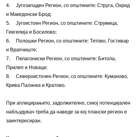
4.
Југозападен Регион, со општините: Струга, Охрид
и Македонски Брод;
5.
Југоистоен Регион, со општините: Струмица,
Гевгелија и Босилово;
6.
Полошки Регион, со општините: Тетово, Гостивар
и Врапчиште;
7.
Пелагониски Регион, со општините: Битола,
Прилеп и Новаци;
8.
Североисточен Регион, со општините: Куманово,
Крива Паланка и Кратово.
При аплицирањето, задолжително, секој потенцијален
набљудувач треба да наведе за кој плански регион е
заинтересиран.