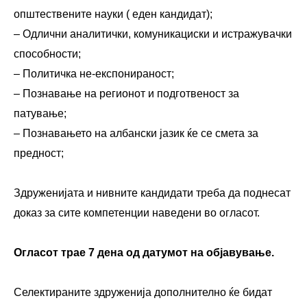
општествените науки ( еден кандидат);
– Одлични аналитички, комуникациски и истражувачки
способности;
– Политичка не-експонираност;
– Познавање на регионот и подготвеност за
патување;
– Познавањето на албански јазик ќе се смета за
предност;
Здруженијата и нивните кандидати треба да поднесат
доказ за сите компетенции наведени во огласот.
Огласот трае 7 дена од датумот на објавување.
Селектираните здруженија дополнително ќе бидат