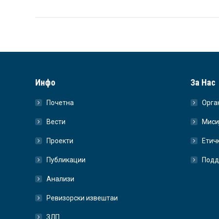
Инфо
За Нас
Почетна
Орга
Вести
Миси
Проекти
Етич
Публикации
Подд
Анализи
Ревизорски извештаи
ЗЛП