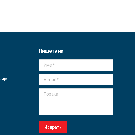
Пишете ни
Име *
E-mail *
нија
Порака
Испрати