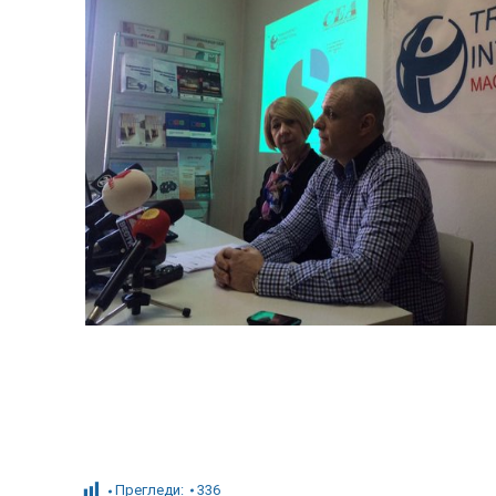
Прегледи:
336