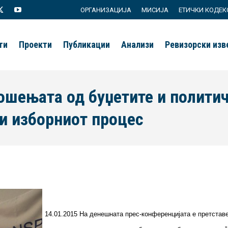
ОРГАНИЗАЦИЈА
МИСИЈА
ЕТИЧКИ КОДЕК
agram
X
YouTube
page
page
ти
Проекти
Публикации
Анализи
Ревизорски из
s
opens
opens
in
in
new
new
ошењата од буџетите и полити
ow
window
window
и изборниот процес
14.01.2015 На денешната прес-конференцијата е претстав