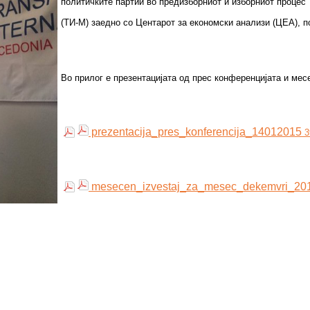
политичките партии во предизборниот и изборниот процес
(ТИ-М) заедно со Центарот за економски анализи (ЦЕА), 
Во прилог е презентацијата од прес конференцијата и мес
prezentacija_pres_konferencija_14012015
3
mesecen_izvestaj_za_mesec_dekemvri_20