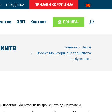
ПРИЈАВИ КОРУПЦИЈА
С
ПОДДРШКА
вештаи
ЗЛП
Контакт
ДОНИРАЈ
Search:
чките
You are here:
Почетна
Вести
Проект-Мониторинг на трошењата
од буџетите…
ен проектот “Мониторинг на трошењата од буџетите и