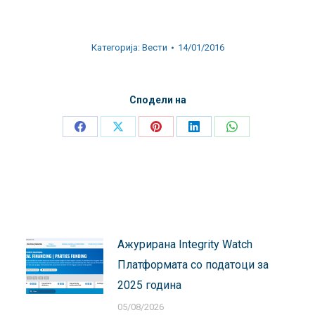
Категорија:
Вести
14/01/2016
Сподели на
Share
Share
Share
Share
Share
on
on
on
on
on
Facebook
X
Pinterest
LinkedIn
WhatsApp
Ажурирана Integrity Watch
Платформата со податоци за
2025 година
05/08/2026