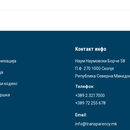
Контакт инфо
низација
Наум Наумовски Борче 58
П.Ф. 270 1000 Скопје
ја
Република Северна Македо
ки кодекс
Телефон:
ршка
+389 2 3217000
+389 72 255 678
Email:
info@transparency.mk