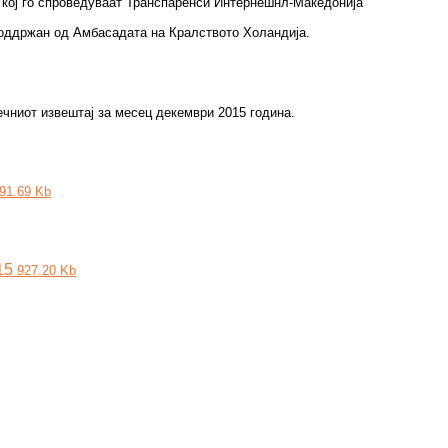
” кој го спроведуваат Транспаренси Интернешнл-Македонија
поддржан од Амбасадата на Кралството Холандија.
ечниот извештај за месец декември 2015 година.
91.69 Kb
15
927.20 Kb