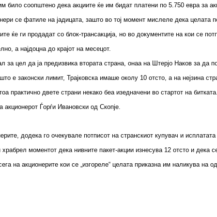
 им било соопштено дека акциите ќе им бидат платени по 5.750 евра за ак
нери се фатиле на јадицата, зашто во тој момент мислеле дека целата п
те ќе ги продадат со блок-трансакција, но во документите на кои се по
но, а најдоцна до крајот на месецот.
л за цел да ја предизвика втората страна, онаа на Штерјо Наков за да п
што е законски лимит, Трајковска имаше околу 10 отсто, а на нејзина ст
 тоа практично двете страни некако беа изедначени во стартот на битката
а акционерот Ѓорѓи Ивановски од Скопје.
ерите, додека го очекувале потписот на странскиот купувач и исплатата 
 храбрел моментот дека нивните пакет-акции изнесува 12 отсто и дека сек
сега на акционерите кои се „изгореле“ целата приказна им наликува на 