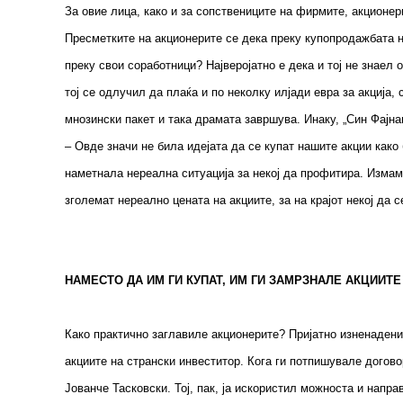
За овие лица, како и за сопствениците на фирмите, акционер
Пресметките на акционерите се дека преку купопродажбата н
преку свои соработници? Најверојатно е дека и тој не знаел
тој се одлучил да плаќа и по неколку илјади евра за акција,
мнозински пакет и така драмата завршува. Инаку, „Син Фајнан
– Овде значи не била идејата да се купат нашите акции како
наметнала нереална ситуација за некој да профитира. Измама
зголемат нереално цената на акциите, за на крајот некој да 
НАМЕСТО ДА ИМ ГИ КУПАТ, ИМ ГИ ЗАМРЗНАЛЕ АКЦИИТЕ
Како практично заглавиле акционерите? Пријатно изненадени 
акциите на странски инвеститор. Кога ги потпишувале догово
Јованче Тасковски. Тој, пак, ја искористил можноста и напра