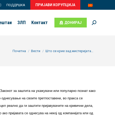
ПРИЈАВИ КОРУПЦИЈА
С
ПОДДРШКА
вештаи
ЗЛП
Контакт
ДОНИРАЈ
Search:
You are here:
Почетна
Вести
Што се крие зад мистеријата…
 Законот за заштита на укажувачи или популарно познат како
о однесување на своите претпоставени, во пракса се
 цел реално да ги заштити пријавувачите на кривични дела,
 ако пријавата се однесува на некој од компанијата или од