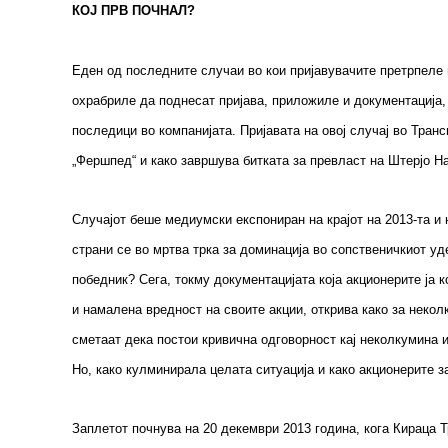
КОЈ ПРВ ПОЧНАЛ?
Еден од последните случаи во кои пријавувачите претрпеле 
охрабриле да поднесат пријава, приложиле и документација,
последици во компанијата. Пријавата на овој случај во Тран
„Фершпед“ и како завршува битката за превласт на Штерјо На
Случајот беше медиумски експониран на крајот на 2013-та и 
страни се во мртва трка за доминација во сопственичкиот уде
победник? Сега, токму документацијата која акционерите ја 
и намалена вредност на своите акции, открива како за неколк
сметаат дека постои кривична одговорност кај неколкумина и
Но, како кулминирала целата ситуација и како акционерите 
Заплетот почнува на 20 декември 2013 година, кога Кираца Т