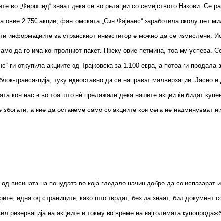
ите во „Фершпед“ знаат дека се во релации со семејството Накови. Се раз
а овие 2.750 акции, фантомската „Син Фајнанс“ заработила околу пет ми
 оти информациите за странскиот инвеститор е можно да се измислени. Ис
 само да го има контролниот пакет. Преку овие петмина, тоа му успева. С
с“ ги откупила акциите од Трајковска за 1.100 евра, а потоа ги продала з
 блок-трансакција, туку едноставно да се направат малверзации. Јасно е 
та кон нас е во тоа што нѐ прелажале дека нашите акции ќе бидат купен
се збогати, а ние да останеме само со акциите кои сега не надминуваат н
од висината на понудата во која гледале начин добро да се испазарат и
рите, една од страниците, како што тврдат, без да знаат, бил документ 
вил резервација на акциите и токму во време на најголемата купопродажба