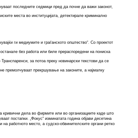
минуваат последните седмици пред да почне да важи законот,
ниските места во институцијата, детектирале криминално
чувајќи ги медиумите и граѓанското општество
“. Со проектот
о останале без работа или биле прераспоредени на пониска
 Транспаренси, за потоа преку новинарски текстови да се
а не премолчуваат прекршување на законите, а најмалку
за кривични дела во фирмите или во организациите каде што
уваат постапки. „Фокус“ изминатата година објави десетина
и на работното место, а судско-обвинителските органи ретко