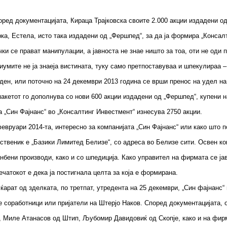
ред документацијата, Кираца Трајковска своите 2.000 акции издадени од 
рка, Естела, исто така издадени од „Фершпед“, за да ја формира „Конса
чки се прават манипулации, а јавноста не знае ништо за тоа, оти не оди 
диумите не ја знаеја вистината, туку само претпоставуваа и шпекулираа
 ден, или поточно на 24 декември 2013 година се врши пренос на удел на
пакетот го дополнува со нови 600 акции издадени од „Фершпед“, купени н
а „Син Фајнанс“ во „Консалтинг Инвестмент“ изнесува 2750 акции.
вруари 2014-та, интересно за компанијата „Син Фајнанс“ или како што по
пственик е „Базики Лимитед Белизе“, со адреса во Белизе сити. Освен к
нбени производи, како и со шпедиција. Како управител на фирмата се јав
чатокот е дека ја постигнала целта за која е формирана.
ќарат од зделката, по третпат, утредента на 25 декември, „Син фајнанс“
е соработници или пријатели на Штерјо Наков. Според документацијата, 
е, Миле Атанасов од Штип, Љубомир Давидовиќ од Скопје, како и на фирм