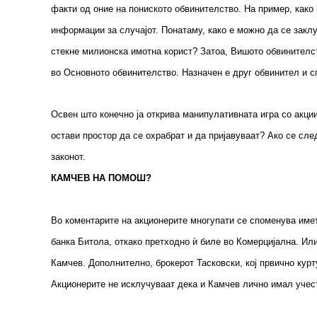
факти од оние на пониското обвинителство. На пример, како
информации за случајот. Понатаму, како е можно да се заклу
стекне милионска имотна корист? Затоа, Вишото обвинителст
во Основното обвинителство. Назначен е друг обвинител и с
Освен што конечно ја открива манипулативната игра со акци
остави простор да се охрабрат и да пријавуваат? Ако се сле
законот.
КАМЧЕВ НА ПОМОШ?
Во коментарите на акционерите многупати се споменува имет
банка Битола, откако претходно ѝ биле во Комерцијална. Или
Камчев. Дополнително, брокерот Тасковски, кој првично курт
Акционерите не исклучуваат дека и Камчев лично имал учест