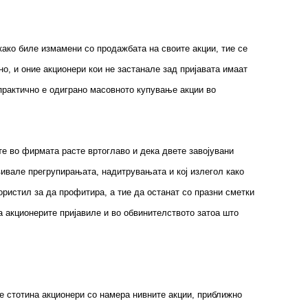
како биле измамени со продажбата на своите акции, тие се
о, и оние акционери кои не застанале зад пријавата имаат
 практично е одиграно масовното купување акции во
ите во фирмата расте вртоглаво и дека двете завојувани
одвивале прегрупирањата, надитрувањата и кој излегол како
ористил за да профитира, а тие да останат со празни сметки
ка акционерите пријавиле и во обвинителството затоа што
че стотина акционери со намера нивните акции, приближно