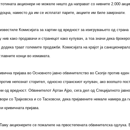
 стотината акционери не можеле ништо да направат со нивните 2.000 акци
подоцна, наместо да им се исплатат парите, акциите им биле замрзнати.
 известиле Комисијата за хартии од вредност за изигрувањето од страна 
нив како продавачи и странецот како купувач, а тоа значи дека брокеро
додека траат големите продажби. Комисијата на крајот ја санкционирала 
 главните конци во измамата.
ивична пријава во Основното јавно обвинителство во Скопје против еден
и против непознат сторител, односно странскиот купувач, ако воопшто по
ии од вредност. Обвинителот Артан Ајро, сега дел од Специјалното јавно
ори со Трајковска и со Тасковски, дека пријавените немале намера да г
жи кривичната пријава.
 Таму акционерите се пожалиле на првостепената обвинителска одлука. 