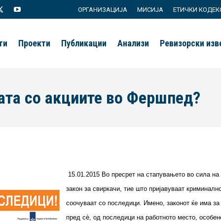
ОРГАНИЗАЦИЈА
МИСИЈА
ЕТИЧКИ КОДЕК
agram
X
YouTube
page
page
ти
Проекти
Публикации
Анализи
Ревизорски из
s
opens
opens
in
in
new
new
ата со акциите во Фершпед?
ow
window
window
15.01.2015 Во пресрет на стапувањето во сила на
закон за свиркачи, тие што пријавуваат криминалн
соочуваат со последици. Имено, законот ќе има за
пред сѐ, од последици на работното место, особено