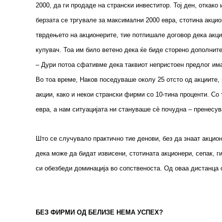
2000, да ги продаде на странски инвеститор. Тој ден, откако
берзата се тргувале за максимални 2000 евра, стотина акцио
тврдењето на акционерите, тие потпишале договор дека акции
купувач. Тоа им било ветено дека ќе биде сторено дополнител
– Дури потоа сфативме дека таквиот непристоен предлог има
Во тоа време, Наков поседуваше околу 25 отсто од акциите, 
акции, како и некои странски фирми со 10-тина проценти. Со
евра, а нам ситуацијата ни стануваше сѐ почудна – пренесув
Што се случувало практично тие денови, без да знаат акцион
дека може да бидат извисени, стотината акционери, сепак, ги
си обезбеди доминација во сопственоста. Од оваа дистанца 
БЕЗ ФИРМИ ОД БЕЛИЗЕ НЕМА УСПЕХ?