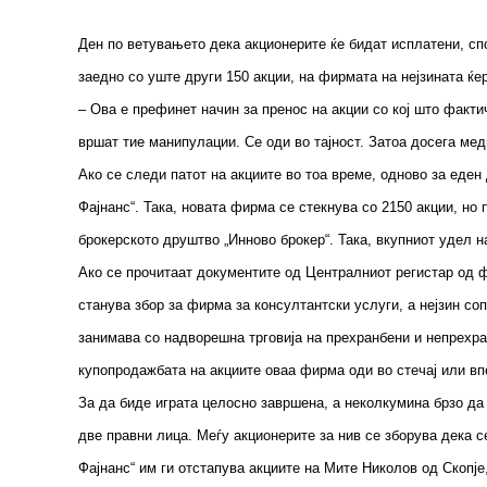
Ден по ветувањето дека акционерите ќе бидат исплатени, спо
заедно со уште други 150 акции, на фирмата на нејзината ќе
– Ова е префинет начин за пренос на акции со кој што факти
вршат тие манипулации. Се оди во тајност. Затоа досега ме
Ако се следи патот на акциите во тоа време, одново за еден
Фајнанс“. Така, новата фирма се стекнува со 2150 акции, но 
брокерското друштво „Инново брокер“. Така, вкупниот удел н
Ако се прочитаат документите од Централниот регистар од фе
станува збор за фирма за консултантски услуги, а нејзин со
занимава со надворешна трговија на прехранбени и непрехра
купопродажбата на акциите оваа фирма оди во стечај или впе
За да биде играта целосно завршена, а неколкумина брзо да 
две правни лица. Меѓу акционерите за нив се зборува дека с
Фајнанс“ им ги отстапува акциите на Мите Николов од Скопј