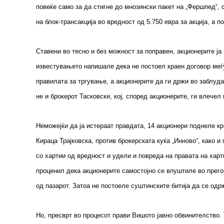
повеќе само за да стигне до мнозински пакет на „Фершпед“,
на блок-трансакција во вредност од 5.750 евра за акција, а 
Ставени во тесно и без можност за поправен, акционерите ја
известувањето напишале дека не постоел краен договор меѓу 
правилата за тргување, а акционерите да ги држи во заблуда 
не и брокерот Тасковски, кој, според акционерите, ги влечел
Неможејќи да ја истераат правдата, 14 акционери поднеле кр
Кираца Трајковска, против брокерската куќа „Инново“, како 
со хартии од вредност и удели и повреда на правата на харт
проценил дека акционерите самостојно се впуштиле во прегов
од пазарот. Затоа не постоеле суштинските битија да се одр
Но, пресврт во процесот прави Вишото јавно обвинителство.