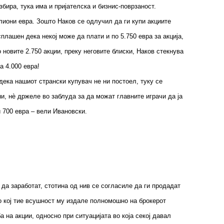
бира, тука има и пријателска и бизнис-поврзаност.
лиони евра. Зошто Наков се одлучил да ги купи акциите
плашен дека некој може да плати и по 5.750 евра за акција,
о новите 2.750 акции, преку неговите блиски, Наков стекнува
а 4.000 евра!
дека нашиот странски купувач не ни постоел, туку се
и, нѐ држеле во заблуда за да можат главните играчи да ја
и 700 евра – вели Ивановски.
 да заработат, стотина од нив се согласиле да ги продадат
со кој тие всушност му издале полномошно на брокерот
 на акции, односно при ситуацијата во која секој давал