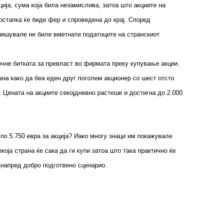
ција, сума која била незамислива, затоа што акциите на
остапка ќе биде фер и спроведена до крај. Според
тпишувале не биле вметнати податоците на странскиот
очне битката за превласт во фирмата преку купување акции.
рана како да беа еден друг поголем акционер со шест отсто
. Цената на акциите секојдневно растеше и достигна до 2.000
по 5.750 евра за акција? Иако многу знаци им покажувале
оја страна ќе сака да ги купи затоа што така практично ќе
однапред добро подготвено сценарио.