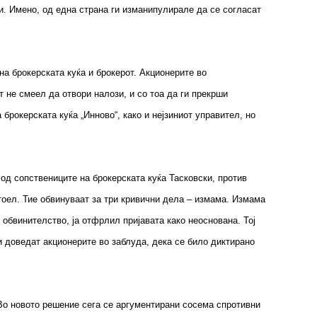
и. Имено, од една страна ги изманипулирале да се согласат
на брокерската куќа и брокерот. Акционерите во
т не смеел да отвори налози, и со тоа да ги прекрши
брокерската куќа „Инново“, како и нејзиниот управител, но
 од сопствениците на брокерската куќа Тасковски, против
стоел. Тие обвинуваат за три кривични дела – измама. Измама
 обвинителство, ја отфрлил пријавата како неоснована. Тој
и доведат акционерите во заблуда, дека се било диктирано
Во новото решение сега се аргументирани сосема спротивни