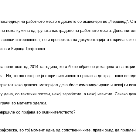
последици на работното место е досието со акционери во „Фершпед“. От
 но неколкумина од групата настрадале на работните места. Дополнителн
спаренси интернешнел, но и проверката на документацијата открива како
ков и Кираца Трајковска.
на почетокот од 2014-та година, кога беше објавено дека цената на акци
л. Но, тогаш никој не ја откри вистинската приказна до крај – како се 
користат како доказен материјал дека биле изманипулирани и некој ги иск
у дена, со тактички потези, некој заработил, а некој извисил. Секако де
грачи во матните зделки.
завршиле со пријава во обвинителството?
рајковска, во тој момент една од сопственичките, прави обид да привле