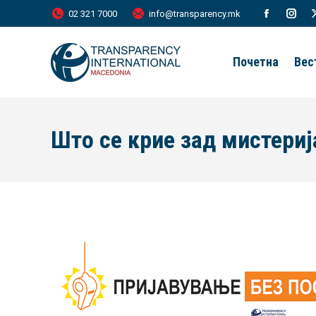
02 321 7000
info@transparency.mk
Facebook
Inst
page
page
Почетна
Вес
opens
open
in
in
new
new
Што се крие зад мистериј
window
wind