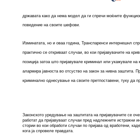
државата како да нема модел да ги спречи моќните функцион
поведение на своите шефови.
Изминатата, но и оваа година, Транспаренси интернешнл спр
практично се откриваат случаи, во кои пријавувачите на кр
позиција затоа што пријавувале криминал или укажувале на к
алармира јавноста во отсуство на закон за нивна заштита. П
криминално однесување на своите претпоставени, туку да пр
Законското уредување на заштитата на пријавувачите се оче
работат да пријавуваат случаи пред надлежните истражни инс
стории во кои обработи случаи по пријава од вработени, кад
кога ја спровеле правдата.