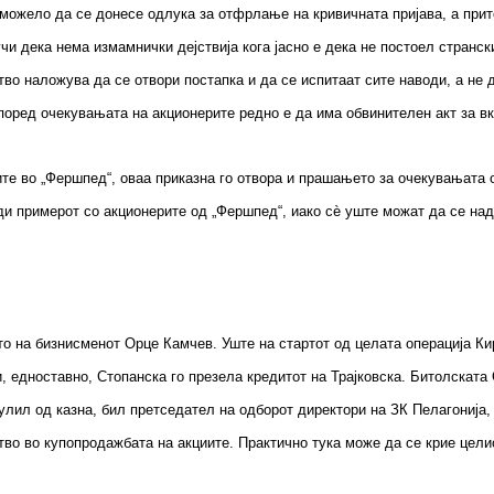
 можело да се донесе одлука за отфрлање на кривичната пријава, а при
чи дека нема измамнички дејствија кога јасно е дека не постоел странск
во наложува да се отвори постапка и да се испитаат сите наводи, а не 
поред очекувањата на акционерите редно е да има обвинителен акт за в
ите во „Фершпед“, оваа приказна го отвора и прашањето за очекувањата 
ди примерот со акционерите од „Фершпед“, иако сѐ уште можат да се над
о на бизнисменот Орце Камчев. Уште на стартот од целата операција Ки
, едноставно, Стопанска го презела кредитот на Трајковска. Битолската
улил од казна, бил претседател на одборот директори на ЗК Пелагонија,
во во купопродажбата на акциите. Практично тука може да се крие цели