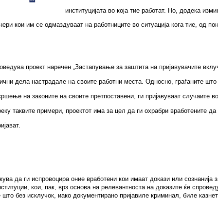
институцијата во која тие работат. Но, додека из
ери кои им се одмаздуваат на работниците во ситуација кога тие, од по
оведува проект наречен „Застапување за заштита на пријавувачите вклу
ивични дела настрадале на своите работни места. Односно, граѓаните шт
ршење на законите на своите претпоставени, ги пријавуваат случаите во
реку таквите примери, проектот има за цел да ги охрабри вработените д
ијават.
кува да ги испровоцира оние вработени кои имаат докази или сознанија 
титуции, кои, пак, врз основа на релевантноста на доказите ќе спровед
е што без исклучок, иако документирано пријавиле криминал, биле казнет