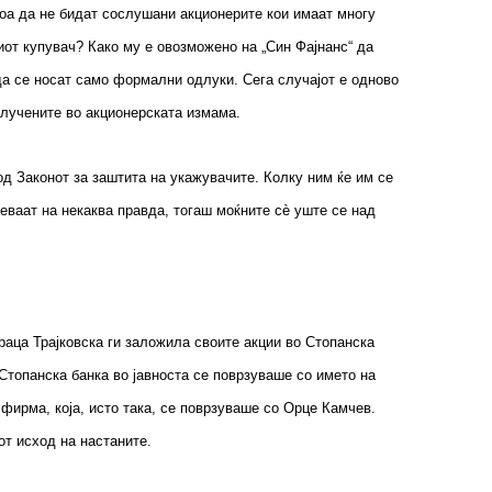
тоа да не бидат сослушани акционерите кои имаат многу
иот купувач? Како му е овозможено на „Син Фајнанс“ да
да се носат само формални одлуки. Сега случајот е одново
клучените во акционерската измама.
од Законот за заштита на укажувачите. Колку ним ќе им се
еваат на некаква правда, тогаш моќните сѐ уште се над
раца Трајковска ги заложила своите акции во Стопанска
 Стопанска банка во јавноста се поврзуваше со името на
 фирма, која, исто така, се поврзуваше со Орце Камчев.
от исход на настаните.