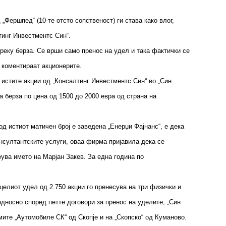
„Фершпед“ (10-те отсто сопственост) ги става како влог,
лтинг Инвестментс Син“.
преку берза. Се врши само пренос на удел и така фактички се
 – коментираат акционерите.
 истите акции од „Консалтинг Инвестментс Син“ во „Син
а берза по цена од 1500 до 2000 евра од страна на
д истиот матичен број е заведена „Енерџи Фајнанс“, е дека
онсултантските услуги, оваа фирма пријавила дека се
ува името на Марјан Закев. За една година по
 целиот удел од 2.750 акции го пренесува на три физички и
односно според петте договори за пренос на уделите, „Син
ите „Аутомобиле СК“ од Скопје и на „Скопско“ од Куманово.