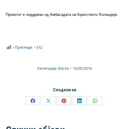
Проектот е поддржан од Амбасадата на Кралството Холандија.
Прегледи:
312
Категорија:
Вести
16/02/2016
Сподели на
Share
Share
Share
Share
Share
on
on
on
on
on
Facebook
X
Pinterest
LinkedIn
WhatsApp