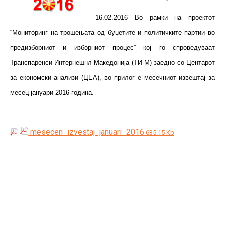
16.02.2016 Во рамки на проектот
“Мониторинг на трошењата од буџетите и политичките партии во
предизборниот и изборниот процес” кој го спроведуваат
Транспаренси Интернешнл-Македонија (ТИ-М) заедно со Центарот
за економски анализи (ЦЕА), в
о прилог е месечниот извештај за
месец јануари 2016 година.
mesecen_izvestaj_januari_2016
635.15 Kb