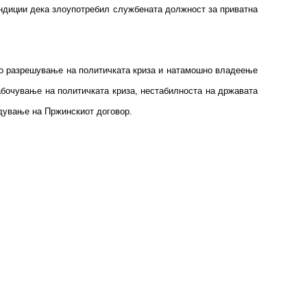
а индиции дека злоупотребил службената должност за приватна
иво разрешување на политичката криза и натамошно владеење
абочување на политичката криза, нестабилноста на државата
ведување на Пржинскиот договор.