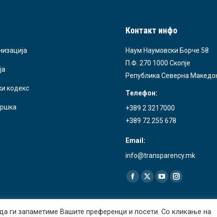
Контакт инфо
низација
Наум Наумовски Борче 58
П.Ф. 270 1000 Скопје
ја
Република Северна Македо
ки кодекс
Телефон:
ршка
+389 2 3217000
+389 72 255 678
Email:
info@transparency.mk
Find us on:
Facebook
X
YouTube
Instagram
page
page
page
page
opens
opens
opens
opens
да ги запаметиме Вашите преференци и посети. Со кликање на