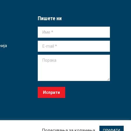
Пишете ни
Име *
E-mail *
нија
Порака
Испрати
Подесувања за колачиња
ПРИФАТИ