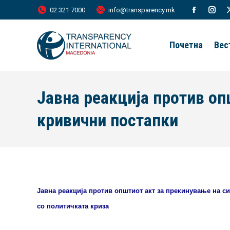
02 321 7000
info@transparency.mk
Facebook
Inst
page
page
Почетна
Вес
opens
open
in
in
new
new
Јавна реакција против оп
window
wind
кривични постапки
Јавна реакција против општиот акт за прекинување на с
со политичката криза