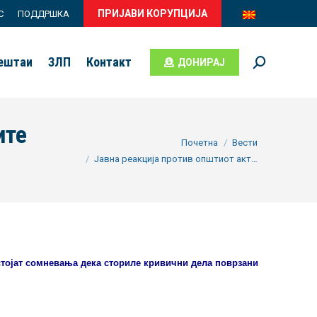
ПРИЈАВИ КОРУПЦИЈА
С
ПОДДРШКА
вештаи
ЗЛП
Контакт
ДОНИРАЈ
Search:
ите
You are here:
Почетна
Вести
Јавна реакција против општиот акт…
остојат сомневања дека сториле кривични дела поврзани