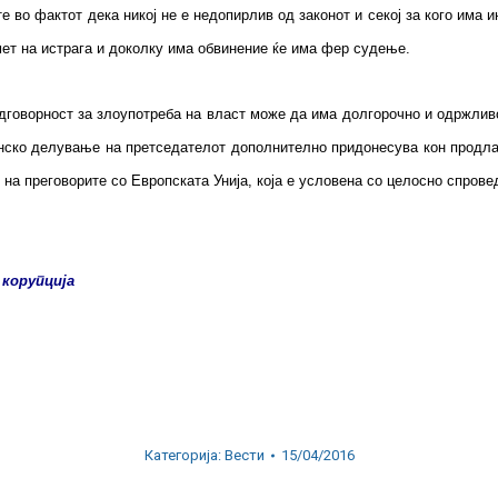
те во фактот дека никој не е недопирлив од законот и секој за кого им
мет на истрага и доколку има обвинение ќе има фер судење.
одговорност за злоупотреба на власт може да има долгорочно и одржл
онско делување на претседателот дополнително придонесува кон продл
к на преговорите со Европската Унија, која е условена со целосно спро
 корупција
Категорија:
Вести
15/04/2016