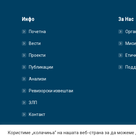
Инфо
За Нас
Почетна
Орга
Вести
Миси
Проекти
Етич
Публикации
Подд
Анализи
Ревизорски извештаи
ЗЛП
Контакт
Користиме „колачиња“ на нашата веб-страна за да можеме 