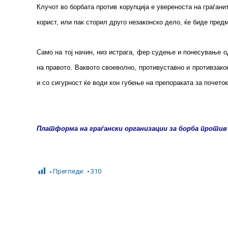
Клучот во борбата против корупција е увереноста на граѓани
корист, или пак сторил друго незаконско дело, ќе биде пред
Само на тој начин, низ истрага, фер судење и понесување 
на правото. Ваквото своеволно, противуставно и противзак
и со сигурност ќе води кон губење на препораката за почето
Платформа на граѓански организации за борба против
Прегледи:
310