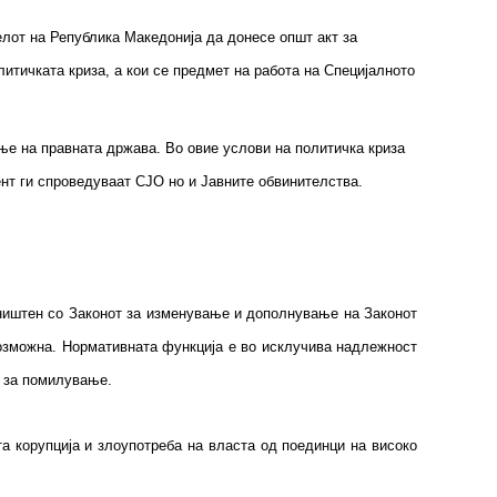
елот на Република Македонија да донесе општ акт за
итичката криза, а кои се предмет на работа на Специјалното
ње на правната држава. Во овие услови на политичка криза
ент ги спроведуваат СЈО но и Јавните обвинителства.
оништен со Законот за изменување и дополнување на Законот
озможна. Нормативната функција е во исклучива надлежност
т за помилување.
та корупција и злоупотреба на власта од поединци на високо