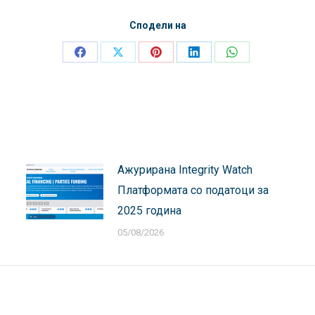
Сподели на
Share
Share
Share
Share
Share
on
on
on
on
on
Facebook
X
Pinterest
LinkedIn
WhatsApp
Ажурирана Integrity Watch
Платформата со податоци за
2025 година
05/08/2026