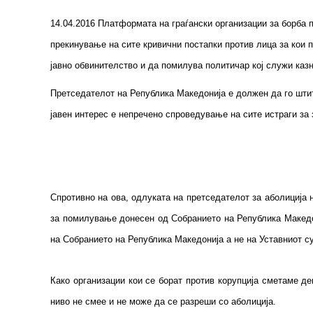
14.04.2016 Платформата на граѓански организации за борба п
прекинување на сите кривични постапки против лица за кои п
јавно обвинителство и да помилува политичар кој служи казн
Претседателот на Република Македонија е должен да го штит
јавен интерес е непречено спроведување на сите истраги за 
Спротивно на ова, одлуката на претседателот за аболиција
за помилување донесен од Собранието на Република Македо
на Собранието на Република Македонија а не на Уставниот 
Како организации кои се борат против корупција сметаме де
ниво не смее и не може да се разреши со аболиција.