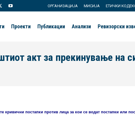
ОРГАНИЗАЦИЈА
МИСИЈА
ЕТИЧКИ КОДЕК
agram
X
YouTube
page
page
ти
Проекти
Публикации
Анализи
Ревизорски из
s
opens
opens
in
in
new
new
штиот акт за прекинување на с
ow
window
window
ите кривични постапки против лица за кои се водат постапки или п