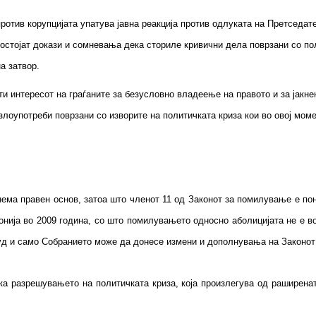
ротив корупцијата упатува јавна реакција против одлуката на Претседат
остојат докази и сомневања дека сториле кривични дела поврзани со пол
а затвор.
и интересот на граѓаните за безусловно владеење на правото и за јакне
злоупотреби поврзани со изворите на политичката криза кои во овој мом
 нема правен основ, затоа што членот 11 од Законот за помилување е п
нија во 2009 година, со што помилувањето односно аболицијата не е в
суд и само Собранието може да донесе измени и дополнувања на Законо
ка разрешувањето на политичката криза, која произлегува од раширена