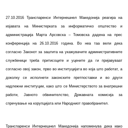
27.10.2016 Транспаренси Интернешнел Македонија реагира на
изјавата на Министерката за информатичко општество и
администрација Марта Арсовска – Томовска дадена на прес
конференција на 26.10.2016 година. Во неа таа вели дека
согласно Законот за заштита на укажувачите административните
службеници треба притисоците и уцените да ги пријавуваат
согласно овој закон, прво во институцијата во која што работат, а
доколку се исполнети законските претпоставки и во други
надлежни институции, како што се Министерството за внатрешни
работи, Јавното обвинителство, Државната комисија за
спречување на корупцијата или Народниот правобранител.
Транспаренси Интернешнел Македонија напоменува дека иако