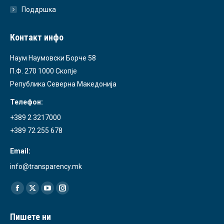
Поддршка
Контакт инфо
Наум Наумовски Борче 58
П.Ф. 270 1000 Скопје
Република Северна Македонија
Телефон:
+389 2 3217000
+389 72 255 678
Email:
info@transparency.mk
Find us on:
Facebook
X
YouTube
Instagram
page
page
page
page
Пишете ни
opens
opens
opens
opens