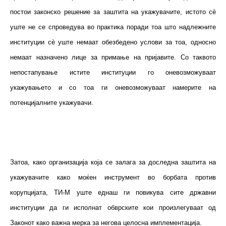
постои законско решение за заштита на укажувачите, истото сè
уште не се спроведува во практика поради тоа што надлежните
институции сè уште немаат обезбедено услови за тоа, односно
немаат назначено лице за примање на пријавите. Со таквото
непостапување истите институции го оневозможуваат
укажувањето и со тоа ги оневозможуваат намерите на
потенцијалните укажувачи.
Затоа, како организација која се залага за доследна заштита на
укажувачите како моќен инструмент во борбата против
корупцијата, ТИ-М уште еднаш ги повикува сите државни
институции да ги исполнат обврските кои произлегуваат од
Законот како важна мерка за негова целосна имплементација.