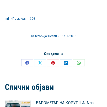
Прегледи:
303
Категорија:
Вести
01/11/2016
Сподели на
Share
Share
Share
Share
Share
on
on
on
on
on
Facebook
X
Pinterest
LinkedIn
WhatsApp
Слични објави
БАРОМЕТАР НА КОРУПЦИЈА за