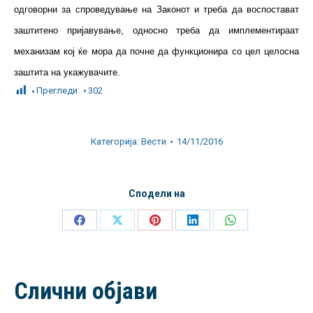
одговорни за спроведување на Законот и треба да воспостават
заштитено пријавување, односно треба да имплементираат
механизам кој ќе мора да почне да функционира со цел целосна
заштита на укажувачите.
Прегледи:
302
Категорија:
Вести
14/11/2016
Сподели на
Share
Share
Share
Share
Share
on
on
on
on
on
Facebook
X
Pinterest
LinkedIn
WhatsApp
Слични објави