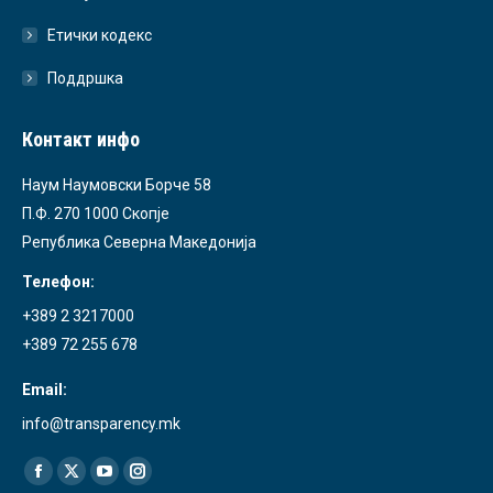
Етички кодекс
Поддршка
Контакт инфо
Наум Наумовски Борче 58
П.Ф. 270 1000 Скопје
Република Северна Македонија
Телефон:
+389 2 3217000
+389 72 255 678
Email:
info@transparency.mk
Find us on:
Facebook
X
YouTube
Instagram