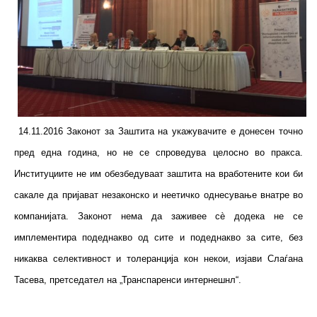
14.11.2016 Законот за Заштита на укажувачите е донесен точно
пред една година, но не се спроведува целосно во пракса.
Институциите не им обезбедуваат заштита на вработените кои би
сакале да пријават незаконско и неетичко однесување внатре во
компанијата. Законот нема да заживее сè додека не се
имплементира подеднакво од сите и подеднакво за сите, без
никаква селективност и толеранција кон некои, изјави Слаѓана
Тасева, претседател на „Транспаренси интернешнл“.