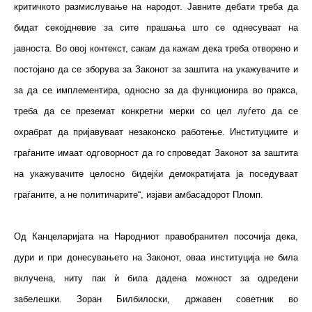
критичкото размислување на народот. Јавните дебати треба да
бидат секојдневие за сите прашања што се однесуваат на
јавноста. Во овој контекст, сакам да кажам дека треба отворено и
постојано да се зборува за Законот за заштита на укажувачите и
за да се имплементира, односно за да функционира во пракса,
треба да се преземат конкретни мерки со цел луѓето да се
охрабрат да пријавуваат незаконско работење. Институциите и
граѓаните имаат одговорност да го спроведат Законот за заштита
на укажувачите целосно бидејќи демократијата ја поседуваат
граѓаните, а не политичарите“, изјави амбасадорот Пломп.
Од Канцеларијата на Народниот правобранител посочија дека,
дури и при донесувањето на Законот, оваа институција не била
вклучена, ниту пак ѝ била дадена можност за одредени
забелешки. Зоран Билбилоски, државен советник во