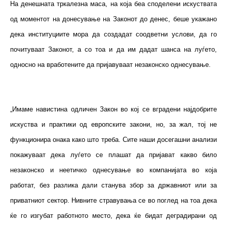
На денешната тркалезна маса, на која беа споделени искуствата
од моментот на донесување на Законот до денес, беше укажано
дека институциите мора да создадат соодветни услови, да го
почитуваат Законот, а со тоа и да им дадат шанса на луѓето,
односно на вработените да пријавуваат незаконско однесување.
„Имаме навистина одличен Закон во кој се вградени најдобрите
искуства и практики од европските закони, но, за жал, тој не
функционира онака како што треба. Сите наши досегашни анализи
покажуваат дека луѓето се плашат да пријават какво било
незаконско и неетичко однесување во компанијата во која
работат, без разлика дали станува збор за државниот или за
приватниот сектор. Нивните стравувања се во поглед на тоа дека
ќе го изгубат работното место, дека ќе бидат деградирани од