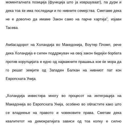
моменталната позиција (функција што ја извршуваат), па дури и
дека тоа ќе има последици и по нивните семејства. Сметаме дека
не е доволно да имаме Закон само на парче хартија“, изјави
Тасева.
Амбасадорот на Холандија во Македонија, Воутер Пломп, рече
дека Холандија е силен поддржувач на овој закон бидејќи борбата
против корупцијата е едно од најважните прашања кое ќе мора да
го решат земјите од Западен Балкан на нивниот пат кон
Европската Унија.
„Холандија инвестира многу во процесот на интеграција на
Македонија во Европската Унија, особено во областите како што
се владеење на правото и човековите права. Сметам дека
квалитетот на демократијата зависи од тоа колку е силно