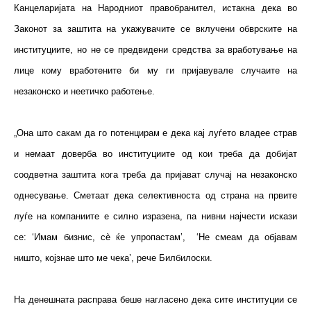
Канцеларијата на Народниот правобранител, истакна дека во
Законот за заштита на укажувачите се вклучени обврските на
институциите, но не се предвидени средства за вработување на
лице кому вработените би му ги пријавувале случаите на
незаконско и неетичко работење.
„Она што сакам да го потенцирам е дека кај луѓето владее страв
и немаат доверба во институциите од кои треба да добијат
соодветна заштита кога треба да пријават случај на незаконско
однесување. Сметаат дека селективноста од страна на првите
луѓе на компаниите е силно изразена, па нивни најчести искази
се: ‘Имам бизнис, сè ќе упропастам’, ‘Не смеам да објавам
ништо, којзнае што ме чека’, рече Билбилоски.
На денешната расправа беше нагласено дека сите институции се