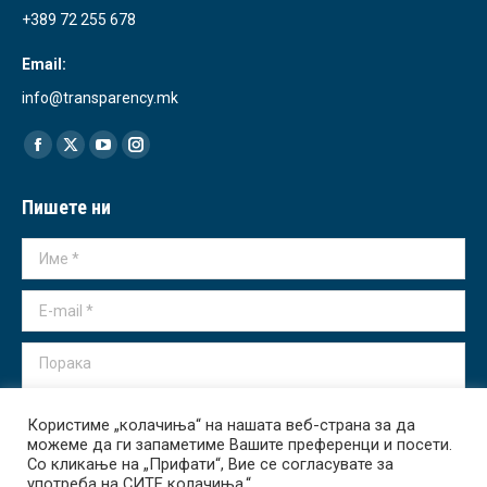
+389 72 255 678
Email:
info@transparency.mk
Find us on:
Facebook
X
YouTube
Instagram
page
page
page
page
Пишете ни
opens
opens
opens
opens
in
in
in
in
Име *
new
new
new
new
window
window
window
window
E-mail *
Порака
Користиме „колачиња“ на нашата веб-страна за да
можеме да ги запаметиме Вашите преференци и посети.
Со кликање на „Прифати“, Вие се согласувате за
употреба на СИТЕ колачиња.“
Испрати