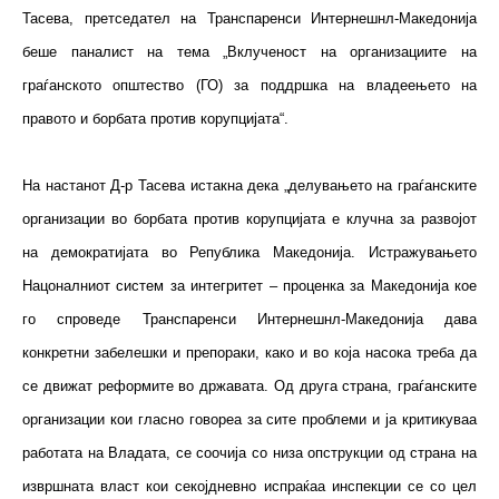
Тасева, претседател на Транспаренси Интернешнл-Македонија
беше паналист на тема „Вклученост на организациите на
граѓанското општество (ГО) за поддршка на владеењето на
правото и борбата против корупцијата“.
На настанот Д-р Тасева истакна дека „делувањето на граѓанските
организации во борбата против корупцијата е клучна за развојот
на демократијата во Република Македонија. Истражувањето
Нацоналниот систем за интегритет – проценка за Македонија кое
го спроведе Транспаренси Интернешнл-Македонија дава
конкретни забелешки и препораки, како и во која насока треба да
се движат реформите во државата. Од друга страна, граѓанските
организации кои гласно говореа за сите проблеми и ја критикуваа
работата на Владата, се соочија со низа опструкции од страна на
извршната власт кои секојдневно испраќаа инспекции се со цел