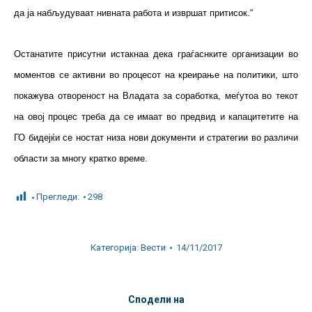
да ја набљудуваат нивната работа и извршат притисок.“
Останатите присутни истакнаа дека граѓаснките организации во
моментов се активни во процесот на креирање на политики, што
покажува отвореност на Владата за соработка, меѓутоа во текот
на овој процес треба да се имаат во предвид и капацитетите на
ГО бидејќи се ностат низа нови документи и стратегии во различи
области за многу кратко време.
Прегледи:
298
Категорија:
Вести
14/11/2017
Сподели на