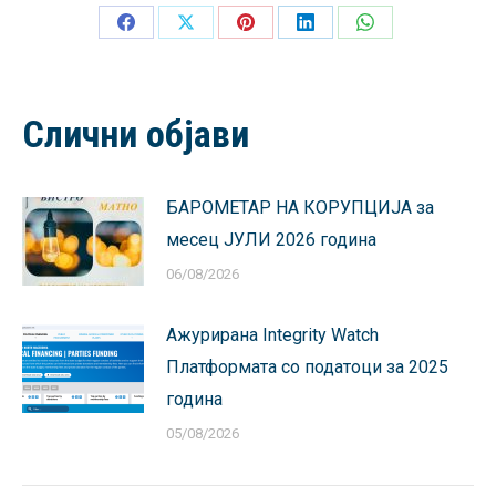
Share
Share
Share
Share
Share
on
on
on
on
on
Facebook
X
Pinterest
LinkedIn
WhatsApp
Слични објави
БАРОМЕТАР НА КОРУПЦИЈА за
месец ЈУЛИ 2026 година
06/08/2026
Ажурирана Integrity Watch
Платформата со податоци за 2025
година
05/08/2026