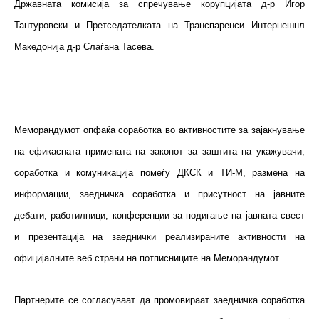
Државната комисија за спречување корупцијата д-р Игор
Тантуровски и Претседателката на Транспаренси Интернешнл
Македонија д-р Слаѓана Тасева.
Меморандумот опфаќа соработка во активностите за зајакнување
на ефикасната примената на законот за заштита на укажувачи,
соработка и комуникација помеѓу ДКСК и ТИ-М, размена на
информации, заедничка соработка и присутност на јавните
дебати, работилници, конференции за подигање на јавната свест
и презентација на заеднички реализираните активности на
официјалните веб страни на потписниците на Меморандумот.
Партнерите се согласуваат да промовираат заедничка соработка