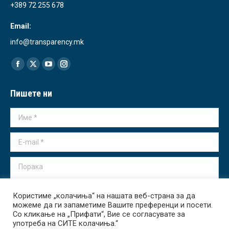
+389 72 255 678
Email:
info@transparency.mk
Find us on:
Facebook
X
YouTube
Instagram
page
page
page
page
Пишете ни
opens
opens
opens
opens
in
in
in
in
Име *
new
new
new
new
window
window
window
window
E-mail *
Порака
Користиме „колачиња“ на нашата веб-страна за да
можеме да ги запаметиме Вашите преференци и посети.
Со кликање на „Прифати“, Вие се согласувате за
употреба на СИТЕ колачиња.“
Испрати