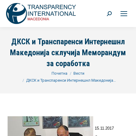
Search:
ДКСК и Транспаренси Интернешнл
Македонија склучија Меморандум
за соработка
You are here:
Почетна
Вести
ДКСК и Транспаренси Интернешнл Македонија…
15.11.2017