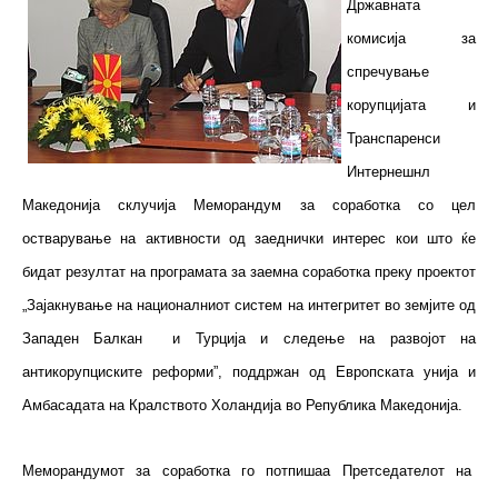
Државната
комисија за
спречување
корупцијата и
Транспаренси
Интернешнл
Македонија склучија Меморандум за соработка со цел
остварување на активности од заеднички интерес кои што ќе
бидат резултат на програмата за заемна соработкa преку проектот
„Зајакнување на националниот систем на интегритет во земјите од
Западен Балкан и Турција и следење на развојот на
антикорупциските реформи”, поддржан од Европската унија и
Амбасадата на Кралството Холандија во Република Македонија.
Меморандумот за соработка го потпишаа Претседателот на