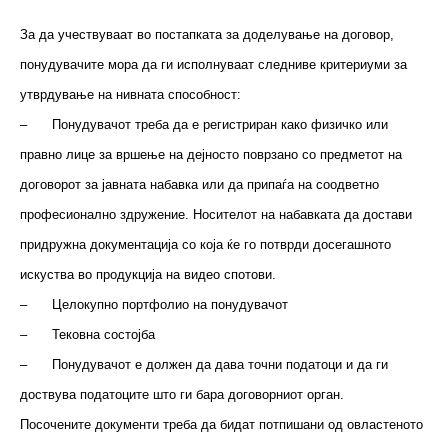
За да учествуваат во постапката за доделување на договор,
понудувачите мора да ги исполнуваат следниве критериуми за
утврдување на нивната способност:
–
Понудувачот треба да е регистриран како физичко или
правно лице за вршење на дејносто поврзано со предметот на
договорот за јавната набавка или да припаѓа на соодветно
професионално здружение. Носителот на набавката да достави
придружна документација со која ќе го потврди досегашното
искуства во продукција на видео спотови.
–
Целокупно портфолио на понудувачот
–
Тековна состојба
–
Понудувачот е должен да дава точни податоци и да ги
доствува податоците што ги бара договорниот орган.
Посочените документи треба да бидат потпишани од овластеното