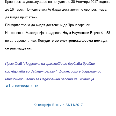
Краен рок за доставување на понудите е 30 Ноември 2017 година
до 16 часот. Понудите кои ќе бидат доставени по овој рок, нема
да бидат прифатени.
Понудите треба да бидат доставени до Транспаренси
Интернешнл-Македонија на адреса: Наум Наумовски Борче бр. 58
во затворено плико.
Понудите во електронска форма нема да
се разгледуваат.
Проектот "Поддршка на граѓаните во борбата против
корупцијата во Западен Балкан" финансиски e поддржан од
Министерството за Надворешни работи на Германија
Прегледи:
315
Категорија:
Вести
23/11/2017