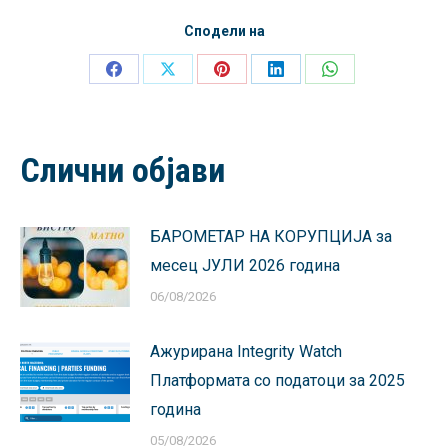
Сподели на
Share
Share
Share
Share
Share
on
on
on
on
on
Facebook
X
Pinterest
LinkedIn
WhatsApp
Слични објави
БАРОМЕТАР НА КОРУПЦИЈА за
месец ЈУЛИ 2026 година
06/08/2026
Ажурирана Integrity Watch
Платформата со податоци за 2025
година
05/08/2026