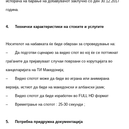
испорача на барање на добавувачот заклучно со ден 30.12.2017
година.
4.
Технички карактеристики на стоките и услугите
Носителот на набавката ќе биде обврзан за спроведување на:
–
Да подготви сценарио за видео спот во кој ќе се поттикнат
граѓаните да пријавуваат случаи поврзани со корупцијата во
канцеларијата на ТИ Македонија;
–
Видео спотот може да биде во играна или анимирана
верзија, истиот да биде на македонски и албански јазик;
–
Видео спотот да биде изработен во FULL HD формат
–
Времетрање на спотот : 25-30 секунди ;
5.
Потребна придружна документација