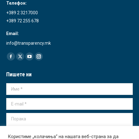
Телефон:
+389 2 3217000
+389 72 255 678
Email:
info@transparency.mk
Find us on:
Facebook
X
YouTube
Instagram
page
page
page
page
Пишете ни
opens
opens
opens
opens
in
in
in
in
Име *
new
new
new
new
window
window
window
window
E-mail *
Порака
Користиме „колачиња“ на нашата веб-страна за да