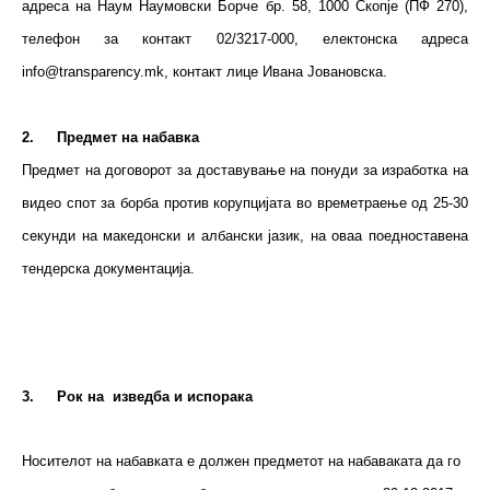
адреса на Наум Наумовски Борче бр. 58, 1000 Скопје (ПФ 270),
телефон за контакт 02/3217-000, електонска адреса
info@transparency.mk, контакт лице Ивана Јовановска.
2.
Предмет на набавка
Предмет на договорот за доставување на понуди за изработка на
видео спот за борба против корупцијата во времетраење од 25-30
секунди на македонски и албански јазик, на оваа поедноставена
тендерска документација.
3.
Рок на изведба и испорака
Носителот на набавката е должен предметот на набаваката да го