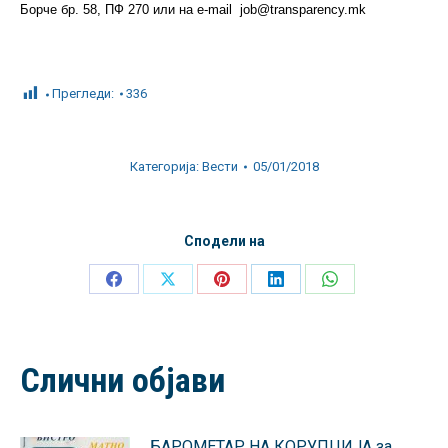
Борче бр. 58, ПФ 270 или на e-mail job@transparency.mk
Прегледи:
336
Категорија:
Вести
05/01/2018
Сподели на
Share
Share
Share
Share
Share
on
on
on
on
on
Facebook
X
Pinterest
LinkedIn
WhatsApp
Слични објави
БАРОМЕТАР НА КОРУПЦИЈА за