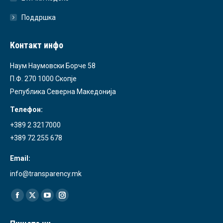
Поддршка
Контакт инфо
Наум Наумовски Борче 58
П.Ф. 270 1000 Скопје
Република Северна Македонија
Телефон:
+389 2 3217000
+389 72 255 678
Email:
info@transparency.mk
Find us on:
Facebook
X
YouTube
Instagram
page
page
page
page