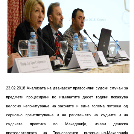
23.02.2018 Анализата на дванаесет правосилни судски случаи за
предмети процесирани во изминатите десет години покажува
целосно непочитување на законите и една голема потреба од
сериозно преиспитување и на работењето на судиите и на
судската практика во Македонија, изјави денеска
претседателката на Транспаренси интернешнл-Македонија