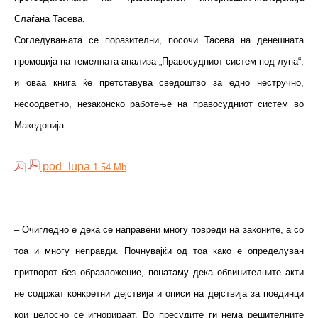
Слаѓана Тасева.
Согледувањата се поразителни, посочи Тасева на денешната
промоција на темелната анализа „Правосудниот систем под лупа“,
и оваа книга ќе претставува сведоштво за едно нестручно,
несоодветно, незаконско работење на правосудниот систем во
Македонија.
pod_lupa
1.54 Mb
– Очигледно е дека се направени многу повреди на законите, а со
тоа и многу неправди. Почнувајќи од тоа како е определуван
притворот без образложение, понатаму дека обвинителните акти
не содржат конкретни дејствија и описи на дејствија за поединци
кои целосно се игнорираат. Во пресудите ги нема решителните