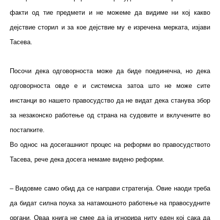
факти од тие предмети и не можеме да видиме ни кој какво
дејствие сторил и за кое дејствие му е изречена мерката, изјави
Тасева.
Посочи дека одговорноста може да биде поединечна, но дека
одговорноста овде е и системска затоа што не може сите
инстанци во нашето правосудство да не видат дека станува збор
за незаконско работење од страна на судовите и вклучените во
постапките.
Во однос на досегашниот процес на реформи во правосудството
Тасева, рече дека досега немаме видено реформи.
– Видовме само обид да се направи стратегија. Овие наоди треба
да бидат силна поука за натамошното работење на правосудните
органи. Оваа книга не смее да ја игнорира ниту еден кој сака да