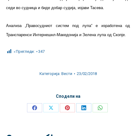
седи во судница и биде добар судија, изјави Тасева.
Анализа „Правосудниот систем под лупа“ е изработена од
Транспаренси Интернешнл-Македонија и Зелена лупа од Скопје.
Прегледи:
347
Категорија:
Вести
23/02/2018
Сподели на
Share
Share
Share
Share
Share
on
on
on
on
on
Facebook
X
Pinterest
LinkedIn
WhatsApp