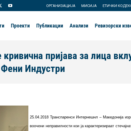
ОРГАНИЗАЦИЈА
МИСИЈА
ЕТИЧКИ КОДЕК
agram
X
YouTube
page
page
ти
Проекти
Публикации
Анализи
Ревизорски из
s
opens
opens
in
in
new
new
 кривична пријава за лица вкл
ow
window
window
а Фени Индустри
25.04.2018 Транспаренси Интернешнл – Македонија изр
воочени неправилности кои ја карактеризираат стечајн