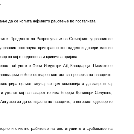
.
ање да се испита нејзиното работење во постапката.
лите. Предлогот за Разрешување на Стечајниот управник се
 управник постапува пристрасно кон одделни доверители во
вор за кој е поднесена и кривична пријава.
твеност сè уште е Фени Индустри АД Кавадарци. Писмото е
анцеларии веќе е остварен контакт за проверка на наводите.
кестрира целиот случај со цел компанијата да заврши кај
и и уделот кој на пазарот го има Енерџи Деливери Солушнс,
 Анѓушев за да се изјасни по наводите, а неговиот одговор го
оворно и отчетно рабитење на институциите и сузбивање на