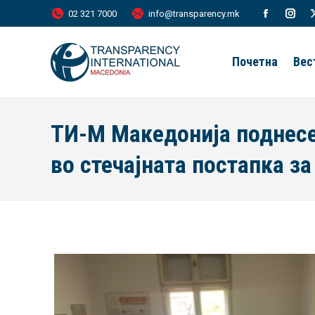
02 321 7000
info@transparency.mk
Facebook
Inst
page
page
Почетна
Вес
opens
open
in
in
new
new
ТИ-М Македонија поднесе
window
wind
во стечајната постапка з