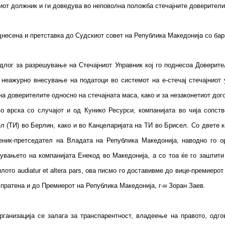
ниот должник и ги доведува во неповолна положба стечајните доверители
днесена и претставка до Судскиот совет на Република Македонија со бар
лог за разрешување на Стечајниот Управник кој го поднесоа Доверите
неажурно внесување на податоци во системот на е-стечај стечајниот
а доверителите односно на стечајната маса, како и за незаконетиот дого
о врска со случајот и од Кунико Ресурси, компанијата во чија сопс
 (ТИ) во Берлин, како и во Канцеларијата на ТИ во Брисел. Со двете к
еник-претседател на Владата на Република Македонија, наводно го ор
увањето на компанијата Енекод во Македонија, а со тоа ќе го заштит
илото audiatur et altera pars, ова писмо го доставивме до вице-премиерот
спратена и до Премиерот на Република Македонија, г-н Зоран Заев.
ганизација се залага за транспарентност, владеење на правото, одг