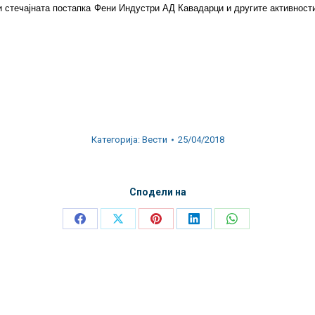
и стечајната постапка Фени Индустри АД Кавадарци и другите активности
Категорија:
Вести
25/04/2018
Сподели на
Share
Share
Share
Share
Share
on
on
on
on
on
Facebook
X
Pinterest
LinkedIn
WhatsApp