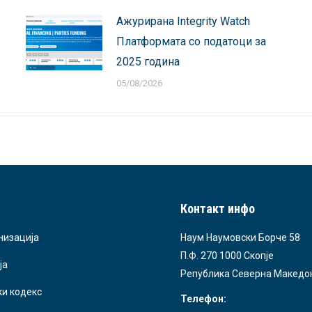
Ажурирана Integrity Watch
Платформата со податоци за
2025 година
05/08/2026
Контакт инфо
низација
Наум Наумовски Борче 58
П.Ф. 270 1000 Скопје
ја
Република Северна Македо
ки кодекс
Телефон: