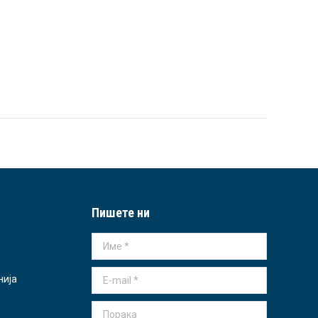
Пишете ни
Име *
E-mail *
нија
Порака