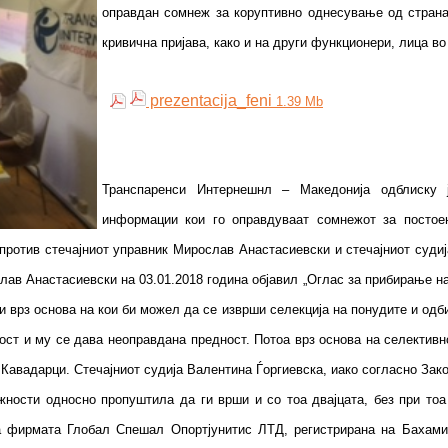
оправдан сомнеж за коруптивно однесување од страна 
кривична пријава, како и на други функционери, лица во
prezentacija_feni
1.39 Mb
Транспаренси Интернешнл – Македонија одблиску ј
информации кои го оправдуваат сомнежот за посто
ротив стечајниот управник Мирослав Анастасиевски и стечајниот суди
ав Анастасиевски на 03.01.2018 година објавил „Оглас за прибирање н
и врз основа на кои би можел да се изврши селекција на понудите и одб
ост и му се дава неоправдана предност. Потоа врз основа на селектив
Кавадарци. Стечајниот судија Валентина Ѓоргиевска, иако согласно Зако
жности односно пропуштила да ги врши и со тоа двајцата, без при то
на фирмата Глобал Спешал Опортјунитис ЛТД, регистрирана на Бахами