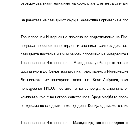
овозможува значителна имотна корист, а е штетен за стечај
За работата на стечајниот судија Валентина Ѓоргиевска е по
Транспаренси Интернешнл помогна во подготвување на Пред
поднесе по основ на потврден и оправдан сомнеж дека со 
стечајната постапка и врши работи спротивно на интересите н
Транспаренси Интернешнл – Македонија доби претставка в
доставено и до Секретаријатот на Транспаренси Интернешнел
Во писмото тие наведуваат дека г-нот Кочо Анѓушев, зам
понудувачот ГИСОЛ, со што тој ќе успее да го спречи влег
компанија која е во негова сопственост. Вреднувајќи го прав
очекуваме во следните неколку дена. Копија од писмото е и
Транспаренси Интернешнл – Македонија, како невладина ор