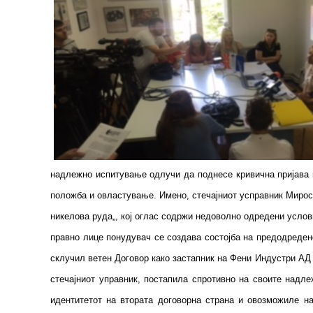
надлежно испитување одлучи да поднесе кривична пријава п
положба и овластување. Имено, стечајниот усправник Миросл
никелова руда„, кој оглас содржи недоволно одредени услов
правно лице понудувач се создава состојба на предодреден
склучил ветен Договор како застапник на Фени Индустри АД 
стечајниот управник, постапила спротивно на своите надле
идентитетот на втората договорна страна и овозможиле 