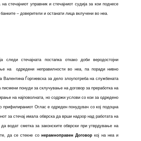
на стечајниот управник и стечајниот судија за кои поднесе
 банките – доверители и останати лица вклучени во неа.
а следи стечајната постапка откако доби веродостојни
ење на одредени неправилности во неа, па поради нивно
ја Валентина Ѓоргиевска за дело злоупотреба на службената
а писмени понуди за склучување на договор за преработка на
ирање на најповолната, но содржи услови со кои за одредено
но прифилираниот Оглас е одреден понудувач со кој подоцна
нот за стечај имала обврска да врши надзор над работата на
а да водат сметка за законските обврски при утврдување на
те, да се стекне со
нерамноправен Договор
кој на неа и