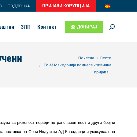
ПРИЈАВИ КОРУПЦИЈА
С
ПОДДРШКА
вештаи
ЗЛП
Контакт
ДОНИРАЈ
Search:
учени
You are here:
Почетна
Вести
ТИ-М Македонија поднесе кривична
пријава…
азува загриженост поради нетранспарентност и други бројни
ата постапка на Фени Индустри АД Кавадарци и укажуваат на