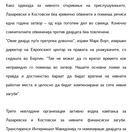
Како одмазда за нивното откривање на прислушувањето,
Лазаревски и Костовски беа кривично обвинети и поминаа речиси
една година затвор – од коja поголем дел во самица. Конечно
сомнителните обвиненија против двајцата беа повлечени.
"Овие двајца луѓе претрпеа доволно", изјави Марк Ворт, извршен
директор на Европскиот центар за правата на укажувачите, со
седиште во Берлин. "Тие не можат да го вратат времето кое
неправедно го поминаа во затвор. Нашите основни поими за
правда и достоинство бараат да бидат вратени на нивните
работни места и целосно да бидат компензирани за сите нивни
загуби".
Трите невладини организации активно водеа кампања за
Лазаревски и Костовски за нивните финансиски загуби.
Транспаренси Интернешнл Македонија ги номинираше двајцата за