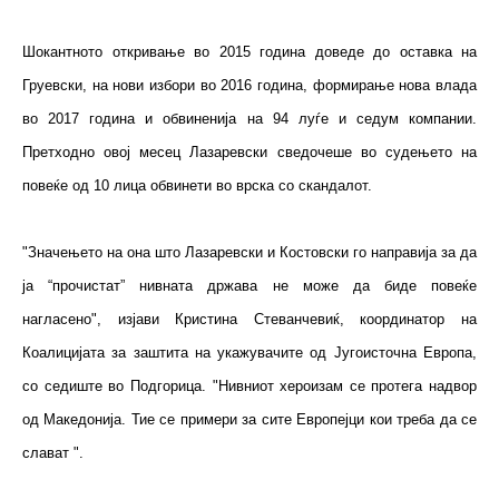
Шокантното откривање во 2015 година доведе до оставка на
Груевски, на нови избори во 2016 година, формирање нова влада
во 2017 година и обвиненија на 94 луѓе и седум компании.
Претходно овој месец Лазаревски сведочеше во судењето на
повеќе од 10 лица обвинети во врска со скандалот.
"Значењето на она што Лазаревски и Костовски го направија за да
ја “прочистат” нивната држава не може да биде повеќе
нагласено", изјави Кристина Стеванчевиќ, координатор на
Коалицијата за заштита на укажувачите од Југоисточна Европа,
со седиште во Подгорица. "Нивниот хероизам се протега надвор
од Македонија. Тие се примери за сите Европејци кои треба да се
слават ".