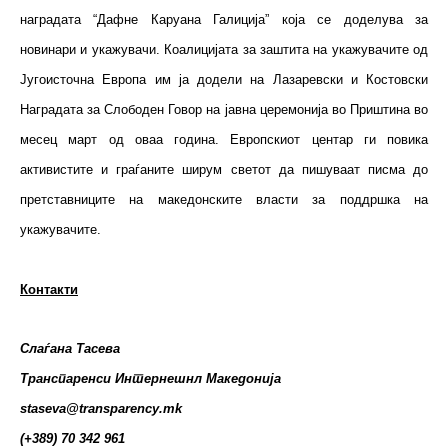
наградата “Дафне Каруана Галиција” која се доделува за
новинари и укажувачи. Коалицијата за заштита на укажувачите од
Југоисточна Европа им ја додели на Лазаревски и Костовски
Наградата за Слободен Говор на јавна церемонија во Приштина во
месец март од оваа година. Европскиот центар ги повика
активистите и граѓаните ширум светот да пишуваат писма до
претставниците на македонските власти за поддршка на
укажувачите.
Контакти
Слаѓана Тасева
Транспаренси Интернешнл Македонија
staseva@transparency.mk
(+389) 70 342 961