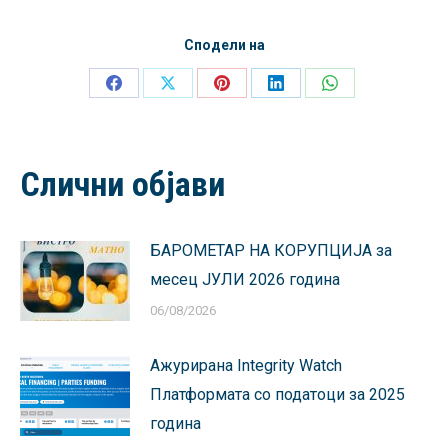
Сподели на
Share
Share
Share
Share
Share
on
on
on
on
on
Facebook
X
Pinterest
LinkedIn
WhatsApp
Слични објави
БАРОМЕТАР НА КОРУПЦИЈА за
месец ЈУЛИ 2026 година
06/08/2026
Ажурирана Integrity Watch
Платформата со податоци за 2025
година