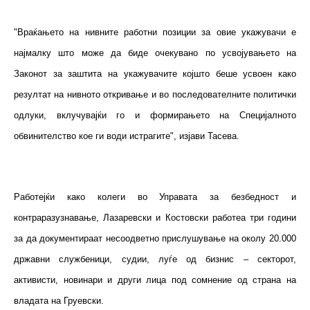
"Враќањето на нивните работни позиции за овие укажувачи е
најмалку што може да биде очекувано по усвојувањето на
Законот за заштита на укажувачите којшто беше усвоен како
резултат на нивното откривање и во последователните политички
одлуки, вклучувајќи го и формирањето на Специјалното
обвинителство кое ги води истрагите", изјави Тасева.
Работејќи како колеги во Управата за безбедност и
контраразузнавање, Лазаревски и Костовски работеа три години
за да документираат несоодветно прислушување на околу 20.000
државни службеници, судии, луѓе од бизнис – секторот,
активисти, новинари и други лица под сомнение од страна на
владата на Груевски.