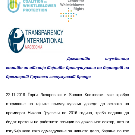
Државните службеници
коишто ги открија тајните прислушувања во периодот на
премиерот Груевски заслужуваат правда
22.11.2018 Ѓорѓи Лазаревски и Ѕвонко Костовски, чие храбро
откривање на тајните прислушкувања доведе до оставка на
премиерот Никола Груевски во 2016 година, треба веднаш да
бидат вратени на работните позиции во државниот сектор, што ги
изгубија како како одмаздување за нивното дело, барање по кое