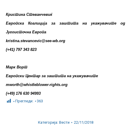
Кристина Стеванчевиќ
Европска Коалиција за заштита на укажувачите од
Југоисточна Европа
kristina.stevancevic@see-wb.org
(+41) 797 343 823
Марк Ворт
Европски Центар за заштита на укажувачите
mworth@whistleblower-rights.org
(+49) 176 630 94993
Прегледи:
363
Категорија:
Вести
22/11/2018