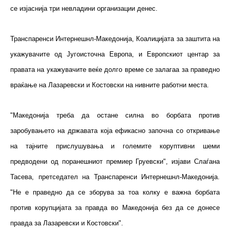
се изјаснија три невладини организации денес.
Транспаренси Интернешнл-Македонија, Коалицијата за заштита на
укажувачите од Југоисточна Европа, и Европскиот центар за
правата на укажувачите веќе долго време се залагаа за праведно
враќање на Лазаревски и Костовски на нивните работни места.
"Македонија треба да остане силна во борбата против
заробувањето на државата која ефикасно започна со откривање
на тајните прислушувања и големите коруптивни шеми
предводени од поранешниот премиер Груевски", изјави Слаѓана
Тасева, претседател на Транспаренси Интернешнл-Македонија.
"Не е праведно да се зборува за тоа колку е важна борбата
против корупцијата за правда во Македонија без да се донесе
правда за Лазаревски и Костовски".