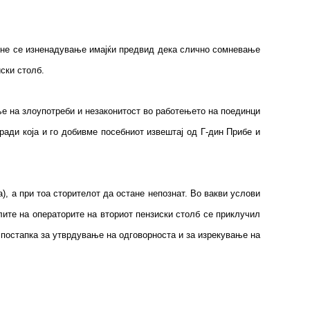
а не се изненадување имајќи предвид дека слично сомневање
ски столб.
ње на злоупотреби и незаконитост во работењето на поединци
ради која и го добивме посебниот извештај од Г-дин Прибе и
, а при тоа сторителот да остане непознат. Во вакви услови
ите на операторите на вториот пензиски столб се приклучил
 постапка за утврдување на одговорноста и за изрекување на