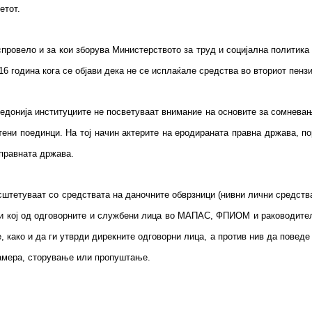
етот.
провело и за кои зборува Министерството за труд и социјална политик
 година кога се објави дека не се исплаќале средства во вториот пензи
едонија институциите не посветуваат внимание на основите за сомнева
ени поединци. На тој начин актерите на еродираната правна држава, по
 правната држава.
штетуваат со средствата на даночните обврзници (нивни лични средства)
рди кој од одговорните и службени лица во МАПАС, ФПИОМ и раководител
 како и да ги утврди дирекните одговорни лица, а против нив да поведе
намера, сторување или пропуштање.