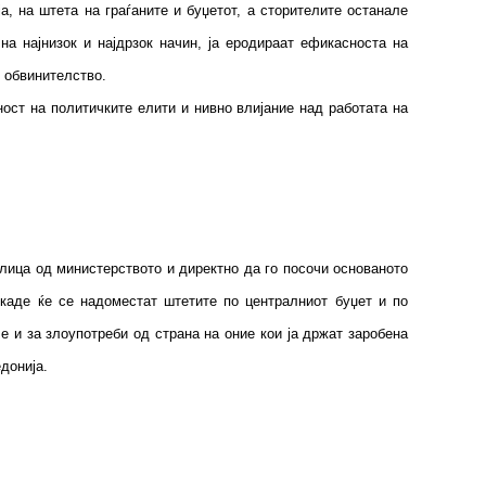
 на штета на граѓаните и буџетот, а сторителите останале
на најнизок и најдрзок начин, ја еродираат ефикасноста на
о обвинителство.
ост на политичките елити и нивно влијание над работата на
 лица од министерството и директно да го посочи основаното
 каде ќе се надоместат штетите по централниот буџет и по
 и за злоупотреби од страна на оние кои ја држат заробена
донија.