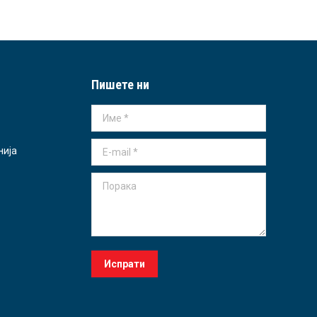
Пишете ни
Име *
E-mail *
нија
Порака
Испрати