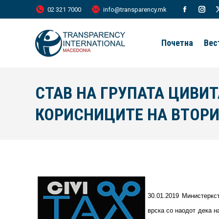
02 321 7000
info@transparency.mk
Facebook
Inst
page
page
Почетна
Вес
opens
open
in
in
new
new
СТАВ НА ГРУПАТА ЦИВИ
window
wind
КОРИСНИЦИТЕ НА ВТОРИ
30.01.2019 Министеркс
врска со наодот дека н