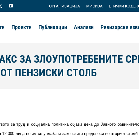
ОРГАНИЗАЦИЈА
МИСИЈА
ЕТИЧКИ КОДЕК
agram
X
YouTube
page
page
ти
Проекти
Публикации
Анализи
Ревизорски из
s
opens
opens
in
in
new
new
ТАКС ЗА ЗЛОУПОТРЕБЕНИТЕ С
ow
window
window
ОТ ПЕНЗИСКИ СТОЛБ
твото за труд и социјална политика објави дека до Јавното обвинител
а 12.000 лица не им се уплаќани законските придонеси во вториот столб.