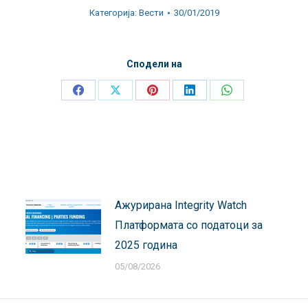
Категорија:
Вести
30/01/2019
Сподели на
Share
Share
Share
Share
Share
on
on
on
on
on
Facebook
X
Pinterest
LinkedIn
WhatsApp
Ажурирана Integrity Watch
Платформата со податоци за
2025 година
05/08/2026