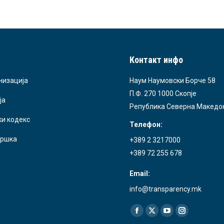
Контакт инфо
низација
Наум Наумовски Борче 58
П.Ф. 270 1000 Скопје
ја
Република Северна Македо
ки кодекс
Телефон:
ршка
+389 2 3217000
+389 72 255 678
Email:
info@transparency.mk
Find us on:
Facebook
X
YouTube
Instagram