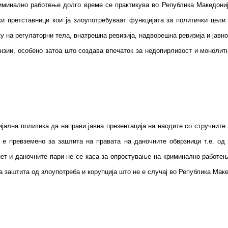
минално работење долго време се практикува во Република Македонија,
и претставници кои ја злоупотребуваат функцијата за политички цели 
у на регулаторни тела, внатрешна ревизија, надворешна ревизија и јавн
ии, особено затоа што создава впечаток за недопирливост и монолитн
ална политика да направи јавна презентација на наодите со стручните
е превземено за заштита на правата на даночните обврзници т.е. од
т и даночните пари не се каса за опростување на криминално работење
 заштита од злоупотреба и корупција што не е случај во Република Маке