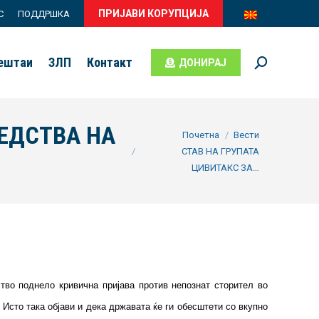
ПРИЈАВИ КОРУПЦИЈА
С
ПОДДРШКА
вештаи
ЗЛП
Контакт
ДОНИРАЈ
Search:
РЕДСТВА НА
You are here:
Почетна
Вести
СТАВ НА ГРУПАТА
ЦИВИТАКС ЗА…
ство поднело кривична пријава против непознат сторител во
 Исто така објави и дека државата ќе ги обесштети со вкупно