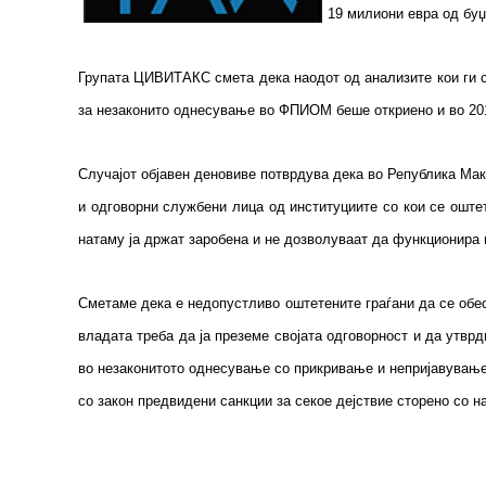
19 милиони евра од буџ
Групата ЦИВИТАКС смета дека наодот од анализите кои ги с
за незаконито однесување во ФПИОМ беше откриено и во 2016
Случајот објавен деновиве потврдува дека во Република Мак
и одговорни службени лица од институциите со кои се оштет
натаму ја држат заробена и не дозволуваат да функционира
Сметаме дека е недопустливо оштетените граѓани да се обес
владата треба да ја преземе својата одговорност и да утв
во незаконитото однесување со прикривање и непријавување,
со закон предвидени санкции за секое дејствие сторено со 