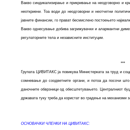
Вакво синдикализирање и прикривање на неодговорно и кри
неоткриени. Тоа води до неодговорни и неотчетни политичк
јавните финансии, го прават бесмислено постоењето најмалк
Вакво однесување добива загрижувачки и алармантни дименз
регулаторните тела и независните институции.
***
Групата ЦИВИТАКС ја повикува Министерката за труд и социј
сомневање до соодветните органи, и потоа да посочи што 
даночните обврзници од обесштетувањето. Централниот буџе
државата туку треба да користат во градење на механизми за
ОСНОВАЧКИ ЧЛЕНКИ НА ЦИВИТАКС: