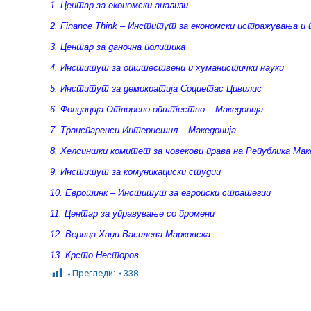
1. Центар за економски анализи
2. Finance Think – Институт за економски истражувања и
3. Центар за даночна политика
4. Институт за општествени и хуманистички науки
5. Институт за демократија Социетас Цивилис
6. Фондација Отворено општество – Македонија
7. Транспаренси Интернешнл – Македонија
8. Хелсиншки комитет за човекови права на Република Мак
9. Институт за комуникациски студии
10. Евротинк – Институт за европски стратегии
11. Центар за управување со промени
12. Верица Хаџи-Василева Марковска
13. Крсто Несторов
Прегледи:
338