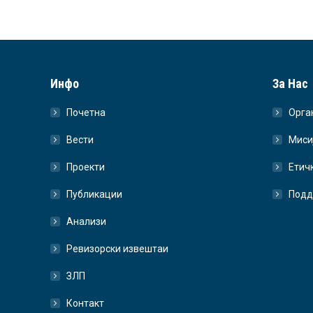
Инфо
За Нас
Почетна
Орга
Вести
Миси
Проекти
Етич
Публикации
Подд
Анализи
Ревизорски извештаи
ЗЛП
Контакт