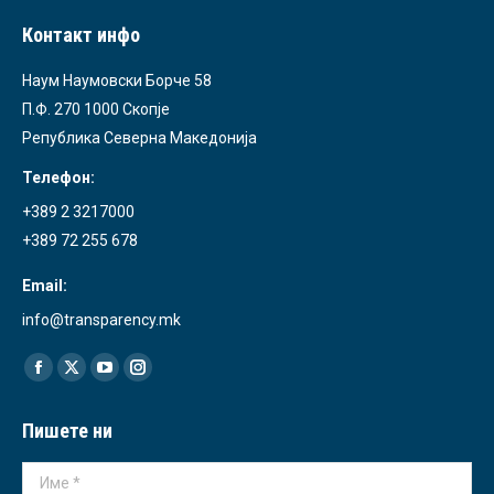
Контакт инфо
Наум Наумовски Борче 58
П.Ф. 270 1000 Скопје
Република Северна Македонија
Телефон:
+389 2 3217000
+389 72 255 678
Email:
info@transparency.mk
Find us on:
Facebook
X
YouTube
Instagram
page
page
page
page
Пишете ни
opens
opens
opens
opens
in
in
in
in
Име *