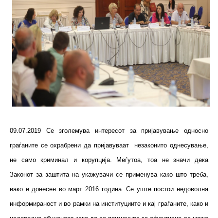
09.07.2019 Се зголемува интересот за пријавување односно
граѓаните се охрабрени да пријавуваат незаконито однесување,
не само криминал и корупција. Меѓутоа, тоа не значи дека
Законот за заштита на укажувачи се применува како што треба,
иако е донесен во март 2016 година. Се уште постои недоволна
информираност и во рамки на институциите и кај граѓаните, како и