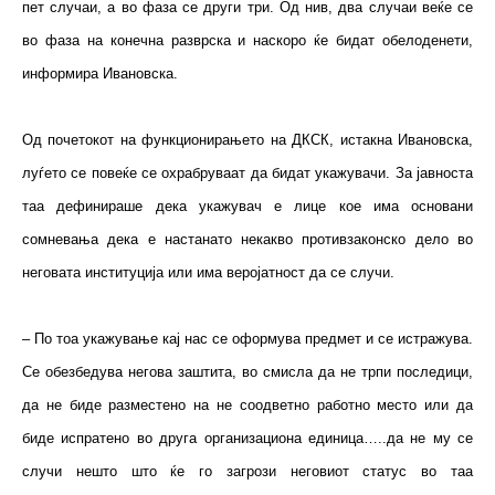
пет случаи, а во фаза се други три. Од нив, два случаи веќе се
во фаза на конечна разврска и наскоро ќе бидат обелоденети,
информира Ивановска.
Од почетокот на функционирањето на ДКСК, истакна Ивановска,
луѓето се повеќе се охрабруваат да бидат укажувачи. За јавноста
таа дефинираше дека укажувач е лице кое има основани
сомневања дека е настанато некакво противзаконско дело во
неговата институција или има веројатност да се случи.
– По тоа укажување кај нас се оформува предмет и се истражува.
Се обезбедува негова заштита, во смисла да не трпи последици,
да не биде разместено на не соодветно работно место или да
биде испратено во друга организациона единица…..да не му се
случи нешто што ќе го загрози неговиот статус во таа