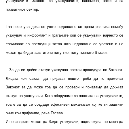
укажувачите. Законот за укажувачите, напомена, важи и за
приватниот сектор.
Таа посочува дека се уште недоволно се прави разлика помеѓу
укажувач и информант и граѓаните кои се укажувачи најчесто се
соочиваат со последици затоа што недоволно се упатени и не
можат да бидат заштитени ниту тие, ниту нивните блиски.
– За да се добие статус укажувач постои процедура во Законот.
Лицата кои сакаат да пријават нешто треба да го применат
Законот за да може тоа да се провери и понатаму да добијат
статус на укажувачи. Кога зборуваме за заштита на укажувачите,
тоа е за да се создаде ефективен механизам кој ќе ги заштити
оние кои пријавиле, рече Тасева.
И новинарите можат да бидат укажувачи, подвлекува, но мора да