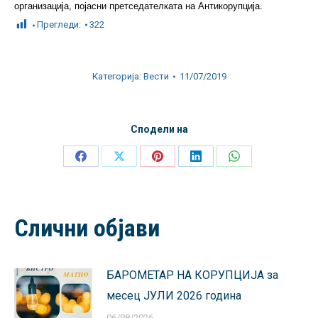
организација, појасни претседателката на Антикорупција.
Прегледи:
322
Категорија:
Вести
11/07/2019
Сподели на
Share
Share
Share
Share
Share
on
on
on
on
on
Facebook
X
Pinterest
LinkedIn
WhatsApp
Слични објави
БАРОМЕТАР НА КОРУПЦИЈА за
месец ЈУЛИ 2026 година
06/08/2026