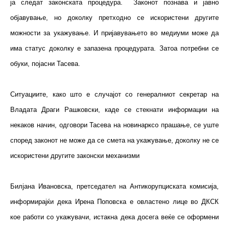
ја следат законската процедура. Законот познава и јавно
објавување, но доколку претходно се искористени другите
можности за укажување. И пријавувањето во медиуми може да
има статус доколку е запазена процедурата. Затоа потребни се
обуки, појасни Тасева.
Ситуациите, како што е случајот со генералниот секретар на
Владата Драги Рашковски, каде се стекнати информации на
некаков начин, одговори Тасева на новинарксо прашање, се уште
според законот не може да се смета на укажување, доколку не се
искористени другите законски механизми
Билјана Ивановска, претседател на Антикорупциската комисија,
информирајќи дека Ирена Поповска е овластено лице во ДКСК
кое работи со укажувачи, истакна дека досега веќе се оформени