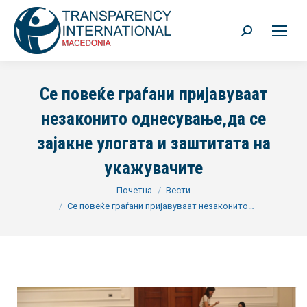
Search:
Се повеќе граѓани пријавуваат
незаконито однесување,да се
зајакне улогата и заштитата на
укажувачите
You are here:
Почетна
Вести
Се повеќе граѓани пријавуваат незаконито…