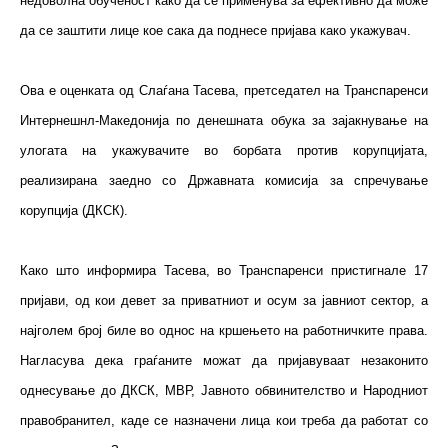
недоволна обученост како да се применува за ефективно да може
да се заштити лице кое сака да поднесе пријава како укажувач.
Ова е оценката од Слаѓана Тасева, претседател на Транспаренси
Интернешнл-Македонија по денешната обука за зајакнување на
улогата на укажувачите во борбата против корупцијата,
реализирана заедно со Државната комисија за спречување
корупција (ДКСК).
Како што информира Тасева, во Транспаренси пристигнале 17
пријави, од кои девет за приватниот и осум за јавниот сектор, а
најголем број биле во однос на кршењето на работничките права.
Нагласува дека граѓаните можат да пријавуваат незаконито
однесување до ДКСК, МВР, Јавното обвинителство и Народниот
правобранител, каде се назначени лица кои треба да работат со