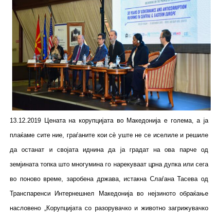
13.12.2019 Цената на корупцијата во Македонија е голема, а ја
плаќаме сите ние, граѓаните кои сè уште не се иселиле и решиле
да останат и својата иднина да ја градат на ова парче од
земјината топка што многумина го нарекуваат црна дупка или сега
во поново време, заробена држава, истакна Слаѓана Тасева од
Транспаренси Интернешнел Македонија во нејзиното обраќање
насловено „Корупцијата со разорувачко и животно загрижувачко