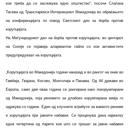
кои треба да се засновува едно општество“, посочи Слаѓана
Тасева од Транспаренси Интернешнел Македонија во обраќањето
на конференцијата по повод Светскиот ден за борба против
корупцијата.
На Меѓународниот ден на борба против корупцијата, во центарот
на Скопје се појавија алармантни табли со кои активистите
предупредуваат на корупцијата.
„Kорупцијата во Македонија години наназад е во рангот на оние во
Гамбија, Гвајана, Косово, Монголија и Панама. Од 44 држави во
Европа, само две оваа година се рангирани како покорумпирани
од Македонија, која реномето за длабоко корумпирана земја го
одржува со години. Еден од клучните атрибути за ваквото реноме
е корупцијата при јавните набавки. Се проценува дека најмалку
една четвртина од парите кои што се трошат за јавни набавки