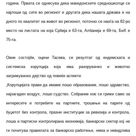
година. Првата се однесува дека македонските средношколци се
најлоши од сите во регионот и другата дека нашата држава е на
дното по квалитет на живот во регионот, поточно се наоѓа на 82-ро
место на листата на која Србија е 63-та, Албанија е 69-та, БиХ е
75-та.
Овие состојби, оцени Тасева, се резултат од ендемската и
системска корупција која има разорувачко и животно
загрижувачко дејство од повеќе аспекти.
„Корупцијата прави да имаме лошо образование, лошо здравство,
најзагаден воздух, лошо судство. Собрание кое се грижи само за
интересите и потребите на партиите, трошење на парите од
буџетот без контрола, празни институции за ревизија и контрола,
лоша и партиски контролирана економија, банкарски сектор кој не
ги почитува правилата за банкарско работење, нема и невидлива