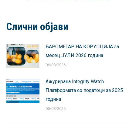
on
on
on
on
on
Facebook
X
Pinterest
LinkedIn
WhatsApp
Слични објави
БАРОМЕТАР НА КОРУПЦИЈА за
месец ЈУЛИ 2026 година
06/08/2026
Ажурирана Integrity Watch
Платформата со податоци за 2025
година
05/08/2026