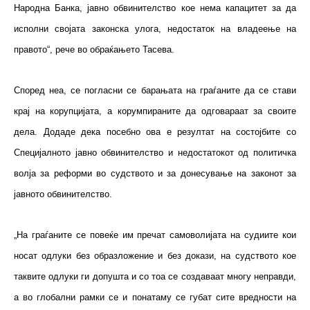
Народна Банка, јавно обвинителство кое нема капацитет за да
исполни својата законска улога, недостаток на владеење на
правото“, рече во обраќањето Тасева.
Според неа, се погласни се барањата на граѓаните да се стави
крај на корупцијата, а корумпираните да одговараат за своите
дела. Додаде дека посебно ова е резултат на состојбите со
Специјалното јавно обвинителство и недостатокот од политичка
волја за реформи во судството и за донесување на законот за
јавното обвинителство.
„На граѓаните се повеќе им пречат самоволијата на судиите кои
носат одлуки без образложение и без докази, на судството кое
таквите одлуки ги допушта и со тоа се создаваат многу неправди,
а во глобални рамки се и понатаму се губат сите вредности на