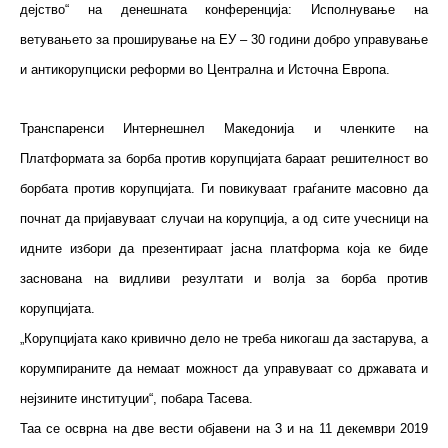
дејство“ на денешната конференција: Исполнување на
ветувањето за проширување на ЕУ – 30 години добро управување
и антикорупциски реформи во Централна и Источна Европа.
Транспаренси Интернешнел Македонија и членките на
Платформата за борба против корупцијата бараат решителност во
борбата против корупцијата. Ги повикуваат граѓаните масовно да
почнат да пријавуваат случаи на корупција, а од сите учесници на
идните избори да презентираат јасна платформа која ке биде
заснована на видливи резултати и волја за борба против
корупцијата.
„Корупцијата како кривично дело не треба никогаш да застарува, а
корумпираните да немаат можност да управуваат со државата и
нејзините институции“, побара Тасева.
Таа се осврна на две вести објавени на 3 и на 11 декември 2019