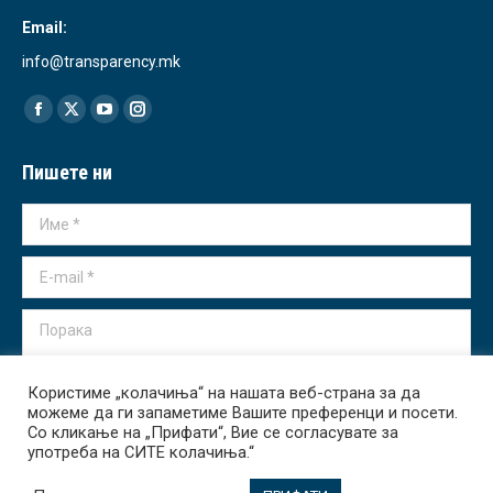
Email:
info@transparency.mk
Find us on:
Facebook
X
YouTube
Instagram
page
page
page
page
Пишете ни
opens
opens
opens
opens
in
in
in
in
Име *
new
new
new
new
window
window
window
window
E-mail *
Порака
Користиме „колачиња“ на нашата веб-страна за да
можеме да ги запаметиме Вашите преференци и посети.
Со кликање на „Прифати“, Вие се согласувате за
употреба на СИТЕ колачиња.“
Испрати