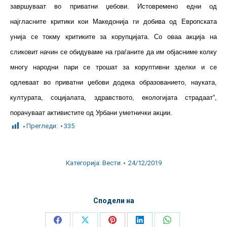
завршуваат во приватни џебови. Истовремено едни од
најгласните критики кои Македонија ги добива од Европската
унија се токму критиките за корупцијата. Со оваа акција на
сликовит начин се обидуваме на граѓаните да им објасниме колку
многу народни пари се трошат за коруптивни зделки и се
одлеваат во приватни џебови додека образованието, науката,
културата, социјалата, здравството, екологијата страдаат“,
порачуваат активистите од Урбани уметнички акции.
Прегледи:
335
Категорија:
Вести
24/12/2019
Сподели на
Share
Share
Share
Share
Share