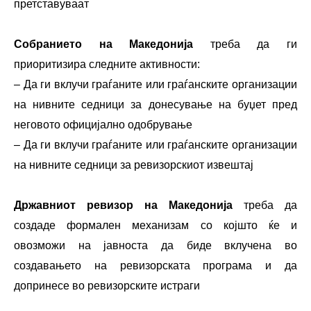
претставуваат
Собранието на Македонија
треба да ги
приоритизира следните активности:
– Да ги вклучи граѓаните или граѓанските организации
на нивните седници за донесување на буџет пред
неговото официјално одобрување
– Да ги вклучи граѓаните или граѓанските организации
на нивните седници за ревизорскиот извештај
Државниот ревизор на Македонија
треба да
создаде формален механизам со којшто ќе и
овозможи на јавноста да биде вклучена во
создавањето на ревизорската програма и да
допринесе во ревизорските истраги