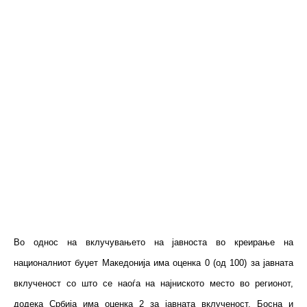
Во однос на вклучувањето на јавноста во креирање на
националниот буџет Македонија има оценка 0 (од 100) за јавната
вклученост со што се наоѓа на најниското место во регионот,
додека Србија има оценка 2 за јавната вклученост, Босна и