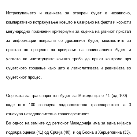
Истражувањето и оценката за отворен буџет е независно,
компаративно истражување коешто е базирано на факти и користи
меѓународно признаени критериуми за оценка на јавниот пристап
за информации поврзани со државниот буџет, можностите за
пристап во процесот за креирање на националниот буџет и
улогата на институциите коишто треба да вршат контрола врз
буџетското трошење како што е легислативата и ревизијата во
буџетскиот процес.
Оценката за транспарентен буџет за Македонија е 41 (од 100) –
каде што 100 означува задоволителна транспарентост а 0
означува незадоволителна транспарентност.
Во однос на земјите од регионот Македонија има за една нијанса
подобра оценка (41) од Србија (40), и од Босна и Херцеговина (33).