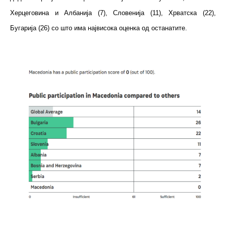
Херцеговина и Албанија (7), Словенија (11), Хрватска (22),
Бугарија (26) со што има највисока оценка од останатите.