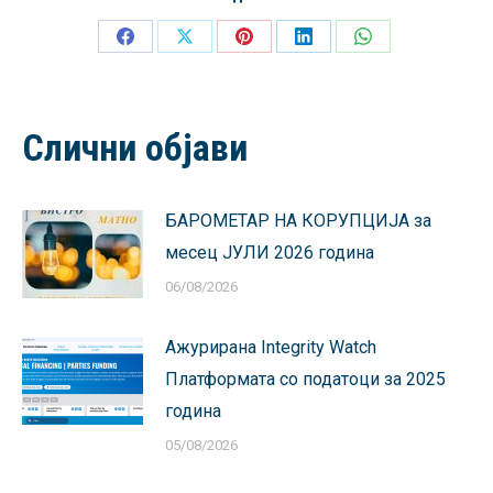
Share
Share
Share
Share
Share
on
on
on
on
on
Facebook
X
Pinterest
LinkedIn
WhatsApp
Слични објави
БАРОМЕТАР НА КОРУПЦИЈА за
месец ЈУЛИ 2026 година
06/08/2026
Ажурирана Integrity Watch
Платформата со податоци за 2025
година
05/08/2026