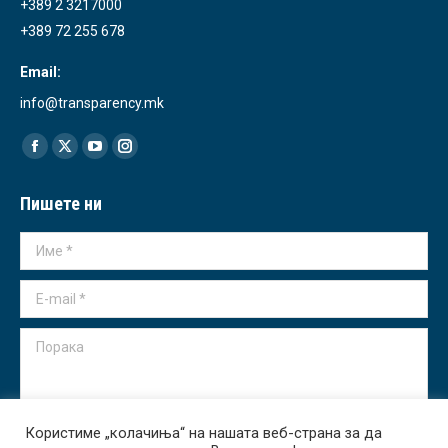
+389 2 3217000
+389 72 255 678
Email:
info@transparency.mk
Find us on:
Facebook
X
YouTube
Instagram
page
page
page
page
Пишете ни
opens
opens
opens
opens
in
in
in
in
Име *
new
new
new
new
window
window
window
window
E-mail *
Порака
Користиме „колачиња“ на нашата веб-страна за да