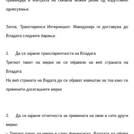
превенција и контрола на секаков можен ризик од коруптивно
однесување.
Затоа, Транспаренси Интернешнл- Македонија ги доставува до
Владата следните барања:
1.
Да се зајакне транспарентноста на Владата
Третиот пакет на мерки не се објавени на веб страната на
Владата
На веб страната на Вадата да се објават извештаи за тоа како се
применети досегашните мерки
2.
Да се зајакне отчетноста за примената на овие и сите други
мерки:
– Третиот пакет на мерки е само финансиски. Владата да објави