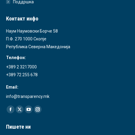
Поддршка
Контакт инфо
Наум Наумовски Борче 58
П.Ф. 270 1000 Скопје
Република Северна Македонија
Телефон:
+389 2 3217000
+389 72 255 678
Email:
info@transparency.mk
Find us on:
Facebook
X
YouTube
Instagram
page
page
page
page
Пишете ни
opens
opens
opens
opens