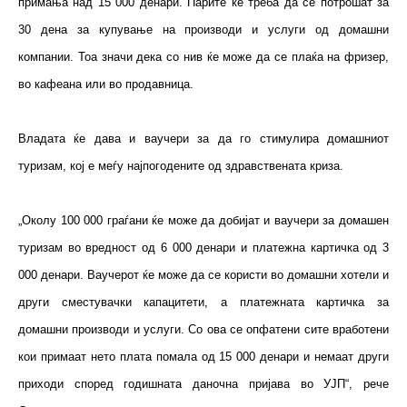
примања над 15 000 денари. Парите ќе треба да се потрошат за
30 дена за купување на производи и услуги од домашни
компании. Тоа значи дека со нив ќе може да се плаќа на фризер,
во кафеана или во продавница.
Владата ќе дава и ваучери за да го стимулира домашниот
туризам, кој е меѓу најпогодените од здравствената криза.
„Околу 100 000 граѓани ќе може да добијат и ваучери за домашен
туризам во вредност од 6 000 денари и платежна картичка од 3
000 денари. Ваучерот ќе може да се користи во домашни хотели и
други сместувачки капацитети, а платежната картичка за
домашни производи и услуги. Со ова се опфатени сите вработени
кои примаат нето плата помала од 15 000 денари и немаат други
приходи според годишната даночна пријава во УЈП“, рече