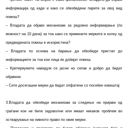
информација од каде и како се обезбедени парите за овој вид
помош?
– Владата да објави механизам за редовно информирање (по
можност на 10 дена) за тоа како се применети мерките и колку од
предвидената помош е искористена?
– Владата по основа на барање да обезбеди пристап до
информациите за тоа кои лица ќе добијат помош
– Критериумите навидум се јасни но сепак е добро да бидат
објавени.
– Сите досегашни мерки да бидат опфатени со посебен извештај
3.Владата да обезбеди механизам за следење на пријави од
граѓани кои не биле задоволни или имаат некаков проблем во
остварување на нивното право по овие мерки.