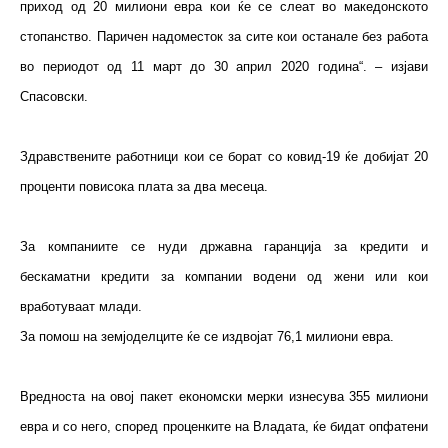
приход од 20 милиони евра кои ќе се слеат во македонското
стопанство. Паричен надоместок за сите кои останале без работа
во периодот од 11 март до 30 април 2020 година“. – изјави
Спасовски.
Здравствените работници кои се борат со ковид-19 ќе добијат 20
проценти повисока плата за два месеца.
За компаниите се нуди државна гаранција за кредити и
бескаматни кредити за компании водени од жени или кои
вработуваат млади.
За помош на земјоделците ќе се издвојат 76,1 милиони евра.
Вредноста на овој пакет економски мерки изнесува 355 милиони
евра и со него, според проценките на Владата, ќе бидат опфатени