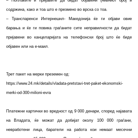
– Поплаките и пријавите да бидат објавени (нивниот број и
содржина, како и тоа што е презмено во врска со тоа.
– Транспаренси Интернешнл- Македонија ќе ги објави овие
барања и ќе ги повика граѓаните сите неправилности да бидат
пријавени во канцеларијата на телефонски број што ќе биде
објавен или на е-маил.
Трет пакет на мерки преземен од:
https://www.24.mk/details/vladata-pretstavi-tret-paket-ekonomski-
merki-od-300-milioni-evra
Платежни картички во вредност од 9 000 денари, според најавата
на Владата, ќе можат да добијат околу 100 000 граѓани,
невработени лица, баратели на работа кои немаат месечни