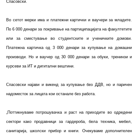
Спасовски.
Во сетот мерки има и платежни картички и ваучери за младите.
По 6 000 денари за покривање на партиципацијата на факултетите
или за сместување во студентските и ученичките домови.
Платежна картичка од 3 000 денари за купување на домашни
производи. Но и ваучер од 30 000 денари за обуки, тренинзи и
курсеви за ИТ и дигитални вештини.
Спасовски најави и викенд за купување без ДДВ, но и паричен
надоместок за лицата кои останале без работа.
„Поттикнуваме потрошувачка и раст на приходите во одредени
сектори како продавници за гардероба, бела техника, мебел,
санитарија, школски прибор и книги. Очекуваме дополнителен