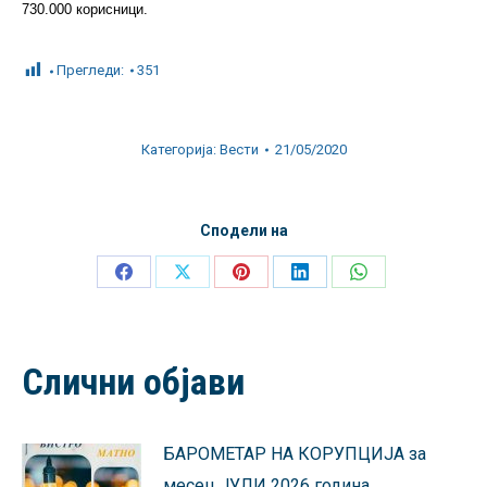
730.000 корисници.
Прегледи:
351
Категорија:
Вести
21/05/2020
Сподели на
Share
Share
Share
Share
Share
on
on
on
on
on
Facebook
X
Pinterest
LinkedIn
WhatsApp
Слични објави
БАРОМЕТАР НА КОРУПЦИЈА за
месец ЈУЛИ 2026 година