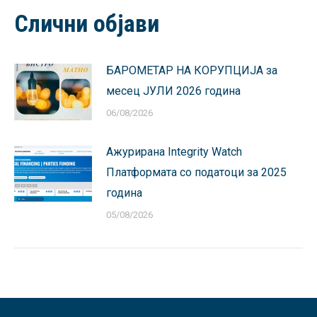
Facebook
X
Pinterest
LinkedIn
WhatsApp
Слични објави
БАРОМЕТАР НА КОРУПЦИЈА за
месец ЈУЛИ 2026 година
06/08/2026
Ажурирана Integrity Watch
Платформата со податоци за 2025
година
05/08/2026