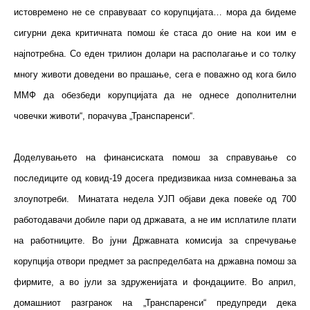
истовремено не се справуваат со корупцијата… мора да бидеме
сигурни дека критичната помош ќе стаса до оние на кои им е
најпотребна. Со еден трилион долари на располагање и со толку
многу животи доведени во прашање, сега е поважно од кога било
ММФ да обезбеди корупцијата да не однесе дополнителни
човечки животи“, порачува „Транспаренси“.
Доделувањето на финансиската помош за справување со
последиците од ковид-19 досега предизвикаа низа сомневања за
злоупотреби. Минатата недела УЈП објави дека повеќе од 700
работодавачи добиле пари од државата, а не им исплатиле плати
на работниците. Во јуни Државната комисија за спречување
корупција отвори предмет за распределбата на државна помош за
фирмите, а во јули за здруженијата и фондациите. Во април,
домашниот разгранок на „Транспаренси“ предупреди дека