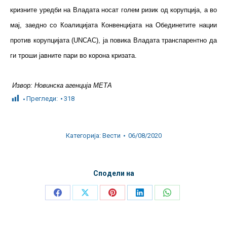
кризните уредби на Владата носат голем ризик од корупција, а во
мај, заедно со Коалицијата Конвенцијата на Обединетите нации
против корупцијата (UNCAC), ја повика Владата транспарентно да
ги троши јавните пари во корона кризата.
Извор: Новинска агенција МЕТА
Прегледи:
318
Категорија:
Вести
06/08/2020
Сподели на
Share
Share
Share
Share
Share
on
on
on
on
on