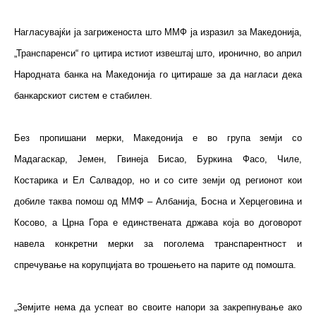
Нагласувајќи ја загриженоста што ММФ ја изразил за Македонија,
„Транспаренси“ го цитира истиот извештај што, иронично, во април
Народната банка на Македонија го цитираше за да нагласи дека
банкарскиот систем е стабилен.
Без пропишани мерки, Македонија е во група земји со
Мадагаскар, Јемен, Гвинеја Бисао, Буркина Фасо, Чиле,
Костарика и Ел Салвадор, но и со сите земји од регионот кои
добиле таква помош од ММФ – Албанија, Босна и Херцеговина и
Косово, а Црна Гора е единствената држава која во договорот
навела конкретни мерки за поголема транспарентност и
спречување на корупцијата во трошењето на парите од помошта.
„Земјите нема да успеат во своите напори за закрепнување ако