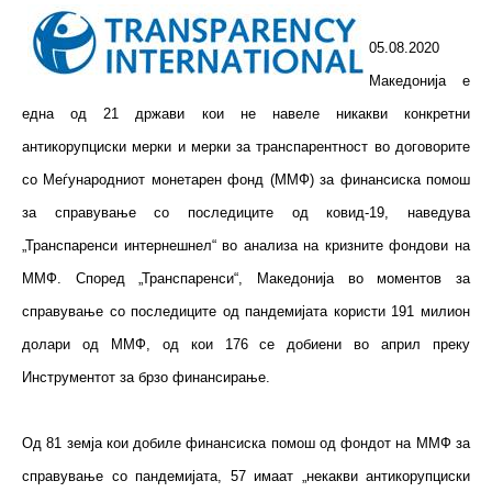
05.08.2020
Македонија е
една од 21 држави кои не навеле никакви конкретни
антикорупциски мерки и мерки за транспарентност во договорите
со Меѓународниот монетарен фонд (ММФ) за финансиска помош
за справување со последиците од ковид-19, наведува
„Транспаренси интернешнел“ во анализа на кризните фондови на
ММФ. Според „Транспаренси“, Македонија во моментов за
справување со последиците од пандемијата користи 191 милион
долари од ММФ, од кои 176 се добиени во април преку
Инструментот за брзо финансирање.
Од 81 земја кои добиле финансиска помош од фондот на ММФ за
справување со пандемијата, 57 имаат „некакви антикорупциски