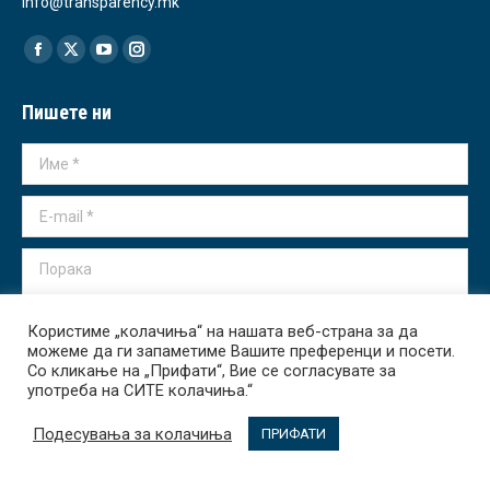
info@transparency.mk
Find us on:
Facebook
X
YouTube
Instagram
page
page
page
page
Пишете ни
opens
opens
opens
opens
in
in
in
in
Име *
new
new
new
new
window
window
window
window
E-mail *
Порака
Користиме „колачиња“ на нашата веб-страна за да
можеме да ги запаметиме Вашите преференци и посети.
Со кликање на „Прифати“, Вие се согласувате за
употреба на СИТЕ колачиња.“
Испрати
Подесувања за колачиња
ПРИФАТИ
Transparency International - Macedonia 2026. All rights reserved.