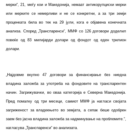
мерки“, 21, меѓу кои и Македонија, немаат антикорупциски мерки
или мерките се немерливи и не се конкретни, а за три земји
проценката била во тек на 29 јули, кога е објавена конечната
анализа. Според „Транспаренси“, ММФ со 126 договори доделил
повеќе од 83 милијарди долари од фондот од еден трилион
долари.
„Најдовме вкупно 47 договори за финансирање без ниедна
владина заложба за употреба на фондовите на транспарентен
начин. Загрижувачки, во оваа категорија е Северна Македонија.
Пред помалку од три месеци, самиот ММФ ја нагласи својата
загриженост за владеењето во земјата, а сепак беше одобрен
заем без јасна владина заложба за надминување на проблемите.“,
нагласува „Транспаренси“ во анализата.