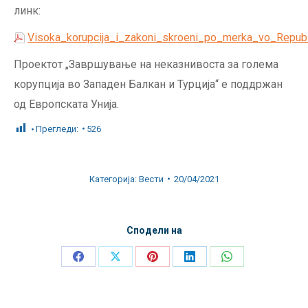
линк:
Visoka_korupcija_i_zakoni_skroeni_po_merka_vo_Repub
Проектот „Завршување на неказнивоста за голема
корупција во Западен Балкан и Турција“ е поддржан
од Европската Унија.
Прегледи:
526
Категорија:
Вести
20/04/2021
Сподели на
Share
Share
Share
Share
Share
on
on
on
on
on
Facebook
X
Pinterest
LinkedIn
WhatsApp