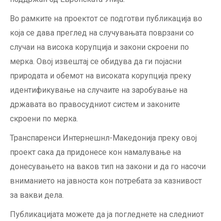
Во рамките на проектот се подготви публикација во
која се дава преглед на случувањата поврзани со
случаи на висока корупција и закони скроени по
мерка. Овој извештај се обидува да ги појасни
природата и обемот на високата корупција преку
идентификување на случаите на заробување на
државата во правосудниот систем и законите
скроени по мерка.
Транспаренси Интернешнл-Макeдонија преку овој
проект сака да придонесе кон намалување на
донесувањето на ваков тип на закони и да го насочи
вниманието на јавноста кон потребата за казнивост
за вакви дела.
Публикацијата можете да ја погледнете на следниот