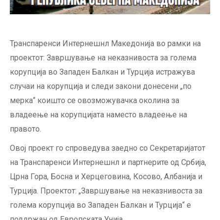
Транспаренси Интернешнл Македонија во рамки на
проектот: Завршување на неказнивоста за голема
корупција во Западен Балкан и Турција истражува
случаи на корупција и следи закони донесени „по
мерка“ коишто се овозможувачка околина за
владеење на корупцијата наместо владеење на
правото.
Овој проект го спроведува заедно со Секретаријатот
на Транспаренси Интернешнл и партнерите од Србија,
Црна Гора, Босна и Херцеговина, Косово, Албанија и
Турција. Проектот: „Завршување на неказнивоста за
голема корупција во Западен Балкан и Турција“ е
поддржан од Европската Унија.