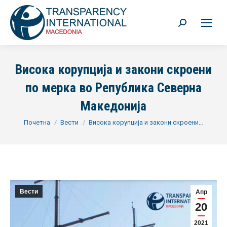
Search:
Висока корупција и закони скроени
по мерка во Република Северна
Македонија
You are here:
Почетна
Вести
Висока корупција и закони скроени…
Вести
Апр
20
2021