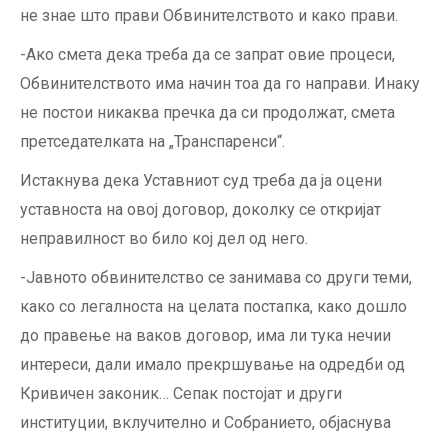
не знае што прави Обвинителството и како прави.
-Ако смета дека треба да се запрат овие процеси,
Обвинителството има начин тоа да го направи. Инаку
не постои никаква пречка да си продолжат, смета
претседателката на „Транспаренси“.
Истакнува дека Уставниот суд треба да ја оцени
уставноста на овој договор, доколку се откријат
неправилност во било кој дел од него.
-Јавното обвинителство се занимава со други теми,
како со легалноста на целата постапка, како дошло
до правење на ваков договор, има ли тука нечии
интереси, дали имало прекршување на одредби од
Кривичен законик… Сепак постојат и други
институции, вклучително и Собранието, објаснува