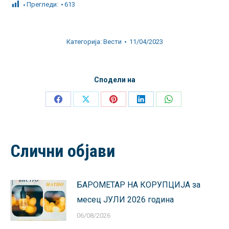
Прегледи:
613
Категорија:
Вести
11/04/2023
Сподели на
Share
Share
Share
Share
Share
on
on
on
on
on
Facebook
X
Pinterest
LinkedIn
WhatsApp
Слични објави
БАРОМЕТАР НА КОРУПЦИЈА за
месец ЈУЛИ 2026 година
06/08/2026