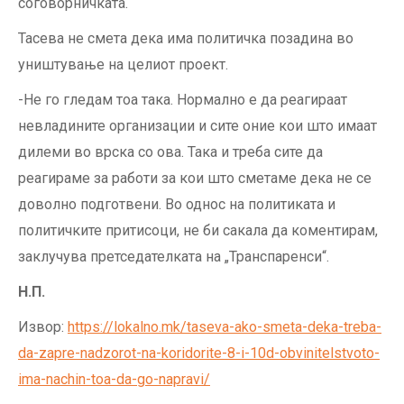
соговорничката.
Тасева не смета дека има политичка позадина во
уништување на целиот проект.
-Не го гледам тоа така. Нормално е да реагираат
невладините организации и сите оние кои што имаат
дилеми во врска со ова. Така и треба сите да
реагираме за работи за кои што сметаме дека не се
доволно подготвени. Во однос на политиката и
политичките притисоци, не би сакала да коментирам,
заклучува претседателката на „Транспаренси“.
Н.П.
Извор:
https://lokalno.mk/taseva-ako-smeta-deka-treba-
da-zapre-nadzorot-na-koridorite-8-i-10d-obvinitelstvoto-
ima-nachin-toa-da-go-napravi/