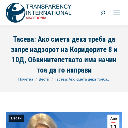
Search:
Тасева: Ако смета дека треба да
запрe надзорот на Коридорите 8 и
10Д, Обвинителството има начин
тоа да го направи
You are here:
Почетна
Вести
Тасева: Ако смета дека треба…
Вести
Апр
11