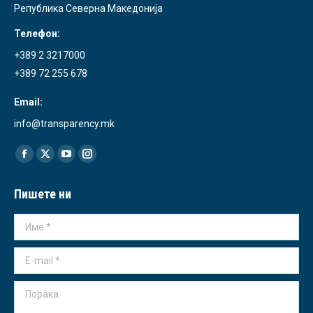
Република Северна Македонија
Телефон:
+389 2 3217000
+389 72 255 678
Email:
info@transparency.mk
Find us on:
Facebook
X
YouTube
Instagram
page
page
page
page
Пишете ни
opens
opens
opens
opens
in
in
in
in
Име *
new
new
new
new
window
window
window
window
E-mail *
Порака