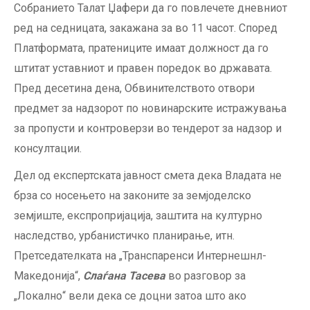
Собранието Талат Џафери да го повлечете дневниот
ред на седницата, закажана за во 11 часот. Според
Платформата, пратениците имаат должност да го
штитат уставниот и правен поредок во државата.
Пред десетина дена, Обвинителството отвори
предмет за надзорот по новинарските истражувања
за пропусти и контроверзи во тендерот за надзор и
консултации.
Дел од експертската јавност смета дека Владата не
брза со носењето на законите за земјоделско
земјиште, експропријација, заштита на културно
наследство, урбанистичко планирање, итн.
Претседателката на „Транспаренси Интернешнл-
Македонија“,
Слаѓана Тасева
во разговор за
„Локално“ вели дека се доцни затоа што ако