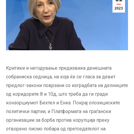
2023
Критики и негодување предизвика денешната
собраниска седница, на која ќе се гласа за девет
предлог-закони поврзани со изградбата на делниците
од коридорите 8 и 10д, што треба да ги гради
конзорциумот Бехтел и Енка. Покрај опозициските
политички партии, и Платформата на граѓански
организации за борба против корупција преку
отворено писмо побара од претседателот на