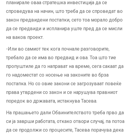
планирале оваа стратешка инвестиција да се
спроведува на начин, што треба да се спроведат во
закон предвидени постапки, сето тоа морало добро
да се предвиди и испланира уште пред да се мисли
на ваков проект.
-Или во самиот тек кога почнале разговорите,
требало да се има во предвид и ова. Тоа што тие
пропуштиле да го направат на време, сега сакаат да
го надоместат со носење на законите во брза
постапка. Но со овие закони се загрозуваат повеќе
права утврдени со закон и се нарушува правниот
поредок во државата, истакнува Тасева.
На прашањето дали Обвинителството треба прво да
си ја заврши работата, откако отвори случај, па потоа
да се продолжи со процесите, Тасева порачува дека