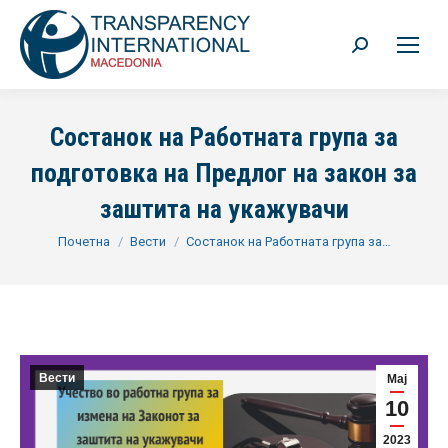
Search:
Состанок на Работната група за
подготовка на Предлог на закон за
заштита на укажувачи
You are here:
Почетна
Вести
Состанок на Работната група за…
Вести
Мај
10
2023