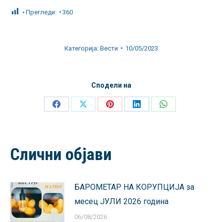
Прегледи:
360
Категорија:
Вести
10/05/2023
Сподели на
Share
Share
Share
Share
Share
on
on
on
on
on
Facebook
X
Pinterest
LinkedIn
WhatsApp
Слични објави
БАРОМЕТАР НА КОРУПЦИЈА за
месец ЈУЛИ 2026 година
06/08/2026