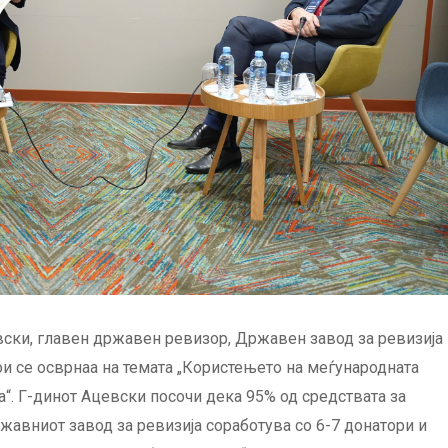
вски, главен државен ревизор, Државен завод за ревизија
и се осврнаа на темата „Користењето на меѓународната
“. Г-динот Ацевски посочи дека 95% од средствата за
жавниот завод за ревизија соработува со 6-7 донатори и