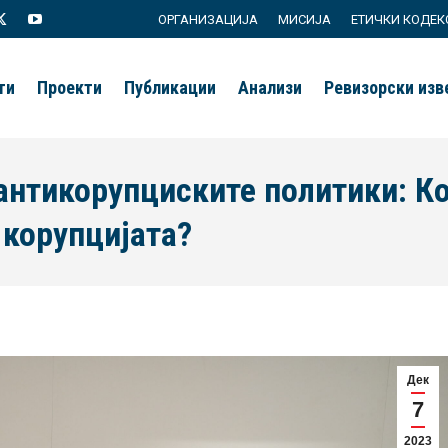
ОРГАНИЗАЦИЈА
МИСИЈА
ЕТИЧКИ КОДЕК
agram
X
YouTube
page
page
ти
Проекти
Публикации
Анализи
Ревизорски из
s
opens
opens
in
in
new
new
 антикорупциските политики: Ко
ow
window
window
 корупцијата?
Дек
7
2023