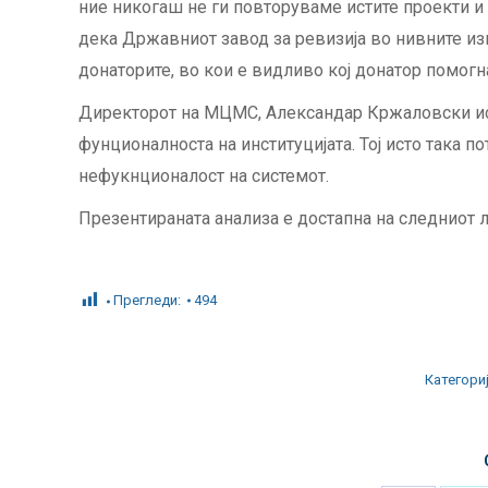
ние никогаш не ги повторуваме истите проекти и 
дека Државниот завод за ревизија во нивните из
донаторите, во кои е видливо кој донатор помогн
Директорот на МЦМС, Александар Кржаловски ист
фунционалноста на институцијата. Тој исто така 
нефукнционалост на системот.
Презентираната анализа е достапна на следниот 
Прегледи:
494
Категори