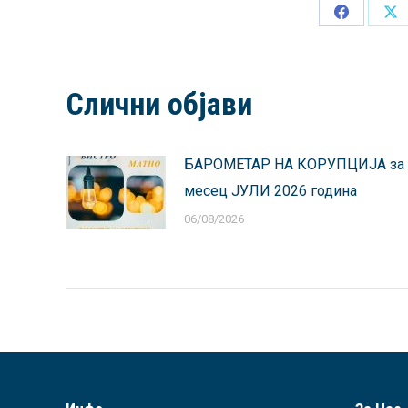
Share
Sh
on
on
Facebook
X
Слични објави
БАРОМЕТАР НА КОРУПЦИЈА за
месец ЈУЛИ 2026 година
06/08/2026