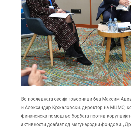
Во последната сесија говорници беа Максим Аце
и Александар Кржаловски, директор на МЦМС, ко
финансиска помош во борбата против корупцијата
активности доаѓаат од меѓународни фондови. „Др