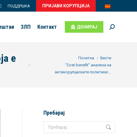
ПРИЈАВИ КОРУПЦИЈА
С
ПОДДРШКА
вештаи
ЗЛП
Контакт
ДОНИРАЈ
Search:
ја е
You are here:
Почетна
Вести
“Cost-benefit” анализа на
антикорупциските политики:…
Пребарај
Search: