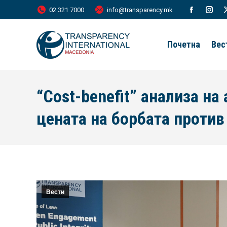
02 321 7000
info@transparency.mk
Facebook
Inst
page
page
Почетна
Вес
opens
open
in
in
new
new
“Cost-benefit” анализа на
window
wind
цената на борбата против
Вести