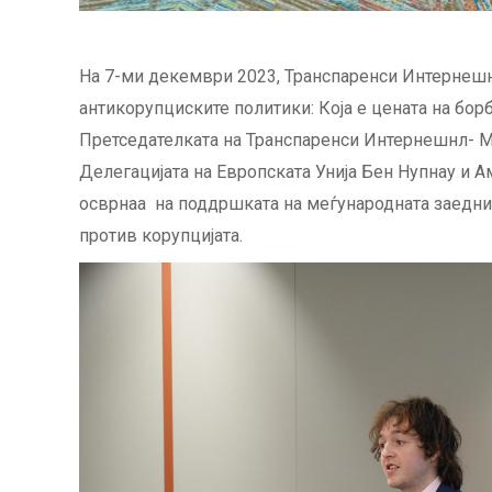
На 7-ми декември 2023, Транспаренси Интернешнл-
антикорупциските политики: Која е цената на бор
Претседателката на Транспаренси Интернешнл- Ма
Делегацијата на Европската Унија Бен Нупнау и Ам
осврнаа на поддршката на меѓународната заедни
против корупцијата.