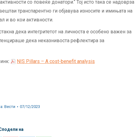
активности со повеќе донатори.“ Тој исто така се надоврза
вештаи транспарентно ги објавува износите и имињата на
ал и во кои активности.
акна дека интегритетот на личноста е особено важен за
потенцираше дека неказнивоста рефлектира за
линк:
NIS Pillars – A cost-benefit analysis
ја:
Вести
07/12/2023
Сподели на