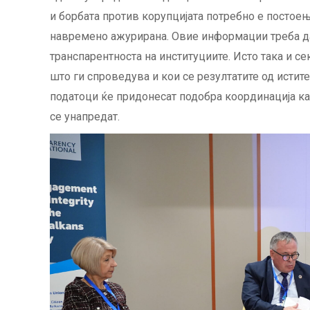
и борбата против корупцијата потребно е постоењ
навремено ажурирана. Овие информации треба да 
транспарентноста на институциите. Исто така и с
што ги спроведува и кои се резултатите од истит
податоци ќе придонесат подобра координација ка
се унапредат.