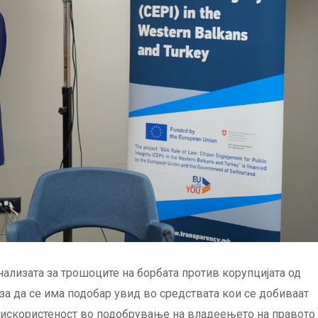
ализата за трошоците на борбата против корупцијата од
за да се има подобар увид во средствата кои се добиваат
 искористеност во подобрување на владеењето на правото