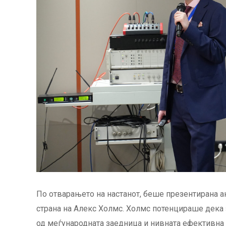
По отварањето на настанот, беше презентирана ан
страна на Алекс Холмс. Холмс потенцираше дека 
од меѓународната заедница и нивната ефективна