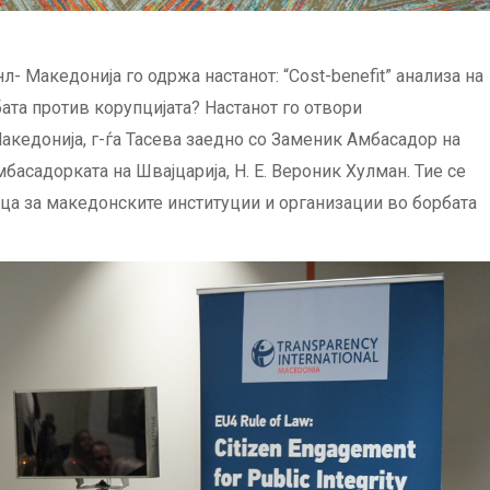
 Македонија го одржа настанот: “Cost-benefit” анализа на
бата против корупцијата? Настанот го отвори
кедонија, г-ѓа Тасева заедно со Заменик Амбасадор на
басадорката на Швајцарија, Н. Е. Вероник Хулман. Тие се
ца за македонските институции и организации во борбата