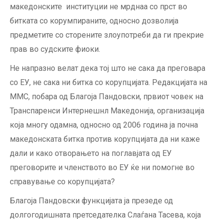
македонските институции не мрднаа со прст во
битката со корумпираните, односно дозволија
предметите со сторените злоупотреби да ги прекрие
прав во судските фиоки.
Не напразно велат дека тој што не сака да преговара
со ЕУ, не сака ни битка со корупцијата. Редакцијата на
ММС, побара од Благоја Пандовски, првиот човек на
Транспаренси Интернешнл Македонија, организација
која многу одамна, односно од 2006 година ја почна
македонската битка против корупцијата да ни каже
дали и како отворањето на поглавјата од ЕУ
преговорите и членството во ЕУ ќе ни помогне во
справување со корупцијата?
Благоја Пандовски функцијата ја презеде од
долгогодишната претседателка Слаѓана Тасева, која