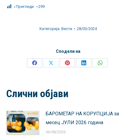
Прегледи:
299
Категорија:
Вести
28/03/2024
Сподели на
Share
Share
Share
Share
Share
on
on
on
on
on
Facebook
X
Pinterest
LinkedIn
WhatsApp
Слични објави
БАРОМЕТАР НА КОРУПЦИЈА за
месец ЈУЛИ 2026 година
06/08/2026