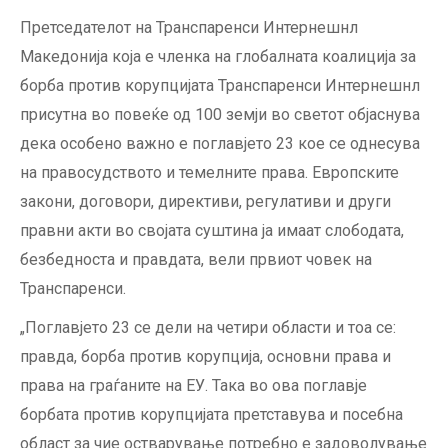
Претседателот на Транспаренси Интернешнл
Македонија која е членка на глобалната коалиција за
борба против корупцијата Транспаренси Интернешнл
присутна во повеќе од 100 земји во светот објаснува
дека особено важно е поглавјето 23 кое се однесува
на правосудството и темелните права. Европските
закони, договори, директиви, регулативи и други
правни акти во својата суштина ја имаат слободата,
безбедноста и правдата, вели првиот човек на
Транспаренси.
„Поглавјето 23 се дели на четири области и тоа се:
правда, борба против корупција, основни права и
права на граѓаните на ЕУ. Така во ова поглавје
борбата против корупцијата претставува и посебна
област за чие остварување потребно е задоволување