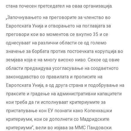
стана почесен претседател на оваа организација.
„Започнувањето на преговорите за членство во
Европската Унија и отворањето на поглавјата за
преговори кои во моментов се вкупно 35 и се
однесуваат на различни области се од големо
значење за борбата против постоечката корупција во
земјава која е на многу високо ниво. Секое од овие
области предвидува усогласување на соодветното
законодавство со правилата и прописите на
Европската Унија, а од друга страна и подобрување на
праксите и градење на административни капацитети
кои треба да ги исполнуваат критериумите за
пристапување кон ЕУ познати како Копенхашки
критериуми, кои се дополнети со Мадридските
критериуми“, вели во изјава за ММС Пандовски.