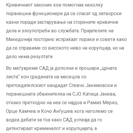
Кривичниот законик кои помогнаа неколку
поранешни функционери да се спасат од затворски
казни поради застарување на сторените кривични
дела и злоупотреби во службата. Пријателите на
Македонија постојано испраќаат пораки и совети како
да се справиме со високото ниво на корупција, но на
дело нема резултати.
Во меѓувреме САД ја дополни и прошири „црната
листа“ кон средината на месецов со
претседателскиот кандидат Стевчо Јакимовски и
поранешната обвинителка на СЈО Катица Јанева,
откако претходно на неа се најдоа и Рамиз Мерко,
Орце Камчев и Кочо Анѓушев кога наголемо се
водеа дебати за тоа како САД успеаја да го
детектираат криминалот и корупцијата, а