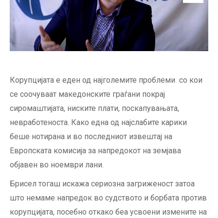
Корупцијата е еден од најголемите проблеми со кои
се соочуваат македонските граѓани покрај
сиромаштијата, ниските плати, поскапувањата,
невработеноста. Како една од најслабите карики
беше нотирана и во последниот извештај на
Европската комисија за напредокот на земјава
објавен во ноември лани.
Брисел тогаш искажа сериозна загриженост затоа
што немаме напредок во судството и борбата против
корупцијата, посебно откако беа усвоени измените на