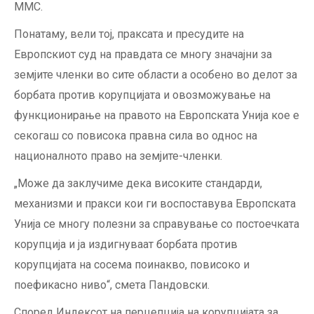
ММС.
Понатаму, вели тој, праксата и пресудите на
Европскиот суд на правдата се многу значајни за
земјите членки во сите области а особено во делот за
борбата против корупцијата и овозможување на
функционирање на правото на Европската Унија кое е
секогаш со повисока правна сила во однос на
националното право на земјите-членки.
„Може да заклучиме дека високите стандарди,
механизми и пракси кои ги воспоставува Европската
Унија се многу полезни за справување со постоечката
корупција и ја издигнуваат борбата против
корупцијата на сосема поинакво, повисоко и
поефикасно ниво“, смета Пандовски.
Според Индексот на перцепција на корупцијата за