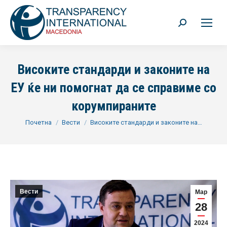
Search:
Високите стандарди и законите на
ЕУ ќе ни помогнат да се справиме со
корумпираните
You are here:
Почетна
Вести
Високите стандарди и законите на…
Вести
Мар
28
2024