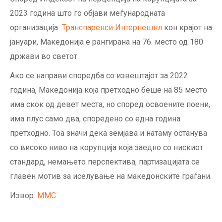
2023 година што го објави меѓународната
организација
Транспаренси Интернешнл
кон крајот на
јануари, Македонија е рангирана на 76. место од 180
држави во светот.
Ако се направи споредба со извештајот за 2022
година, Македонија која претходно беше на 85 место
има скок од девет места, но според освоените поени,
има плус само два, споредено со една година
претходно. Тоа значи дека земјава и натаму останува
со високо ниво на корупција која заедно со нискиот
стандард, немањето перспектива, партизацијата се
главен мотив за иселување на македонските граѓани.
Извор:
MMC