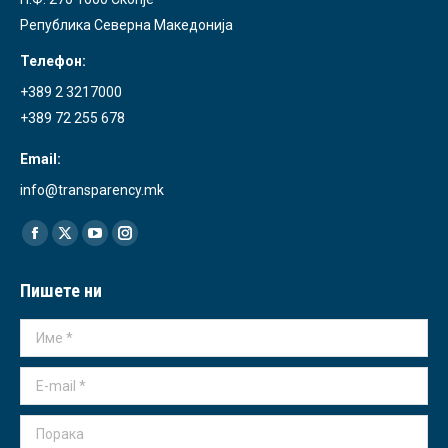
Република Северна Македонија
Телефон:
+389 2 3217000
+389 72 255 678
Email:
info@transparency.mk
Find us on:
Facebook
X
YouTube
Instagram
page
page
page
page
Пишете ни
opens
opens
opens
opens
in
in
in
in
Име *
new
new
new
new
window
window
window
window
E-mail *
Порака