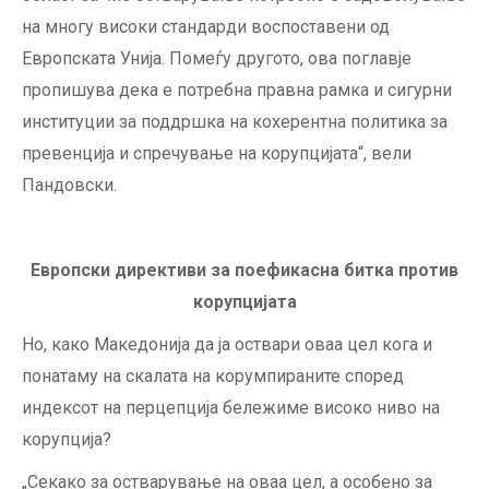
на многу високи стандарди воспоставени од
Европската Унија. Помеѓу другото, ова поглавје
пропишува дека е потребна правна рамка и сигурни
институции за поддршка на кохерентна политика за
превенција и спречување на корупцијата“, вели
Пандовски.
Европски директиви за поефикасна битка против
корупцијата
Но, како Македонија да ја оствари оваа цел кога и
понатаму на скалата на корумпираните според
индексот на перцепција бележиме високо ниво на
корупција?
„Секако за остварување на оваа цел, а особено за