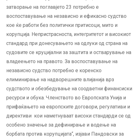
затворање на поглавјето 23 потребно е
воспоставување на независно и ефикасно судство
кое ќе работи без политички притисоци, мито и
корупција. Непристрасноста, интегритетот и високиот
стандард при донесувањето на одлуки од страна на
судовите се круцијални за заштита и остварување на
владеењето на правото. За воспоставување на
независно судство потребно е коренско
елиминирање на надворешните влијанија врз
судството и обезбедување на соодветни финансиски
ресурси и обука. Членството во Европската Унија и
прифаќањето на европските договори, регулативи и
директиви кои наметнуваат високи стандарди се од
особено значење за дефинирање и водење на
борбата против корупцијата“, изјави Пандовски за