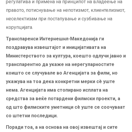
регулатива и примена на принципот на владеење на
правото, потиснување на непотизмот, клиентелизмот,
неселектизам при постапување и сузбивање на
корупцијата.
Транспаренси Интернешнл-Македонија ги
поздравува извештајот и иницијативата на
Министерството за култура, коешто одлучи јавно и
транспарентно да укаже на нерегуларностите
коишто се случувале во Агенцијата за филм, но
укажува на тоа дека конкретни мерки сè уште
нема. Агенцијата има стопирано исплата на
средства за веќе потврдени филмски проекти, а
од што филмските уметници сè уште се соочуваат
со штетни последици.
Поради тоа, а на основа на овој извештај и сите