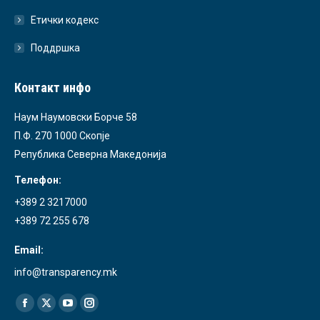
Етички кодекс
Поддршка
Контакт инфо
Наум Наумовски Борче 58
П.Ф. 270 1000 Скопје
Република Северна Македонија
Телефон:
+389 2 3217000
+389 72 255 678
Email:
info@transparency.mk
Find us on:
Facebook
X
YouTube
Instagram