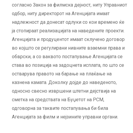
согласно Закон за филмска дејност, ниту Управниот
одбор, ниту директорот на Агенцијата имаат
надлежност да донесат одлуки со кои времено ќе
ја стопираат реализацијата на наведените проекти.
Агенцијата и продуцентот имаат склучено договор
во којшто се регулирани нивните взаемни права и
обврски, а со ваквото постапување Агенцијата се
става во позиција на задоцнета исплата, по што се
остварува правото на барање на плаќање на
казнена камата. Доколку дојде до наведеното,
односно свесно извршени штетни дејствија на
сметка на средствата на Буџетот на РСМ,
одговорна за таквите постапувања би била
Агенцијата за филм и нејзините управни органи.