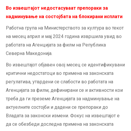
Во извештајот недостасуваат препораки за
надминување на состојбата на блокирани исплати
Работна група на Министерството за култура во текот
на месец април и мај 2024 година извршила увид во
работата на Агенцијата за филм на Република
Северна Македонија.
Во извештајот објавен овој месец се идентификувани
критични недостатоци во примена на законската
регулатива, утврдени се слабости во работата на
Агенцијата за филм, дефинирани се и активности кои
треба да ги преземе Агенцијата за надминување на
актуелните состојби и дадени се препораки до
Владата за законски измени. Фокус на извештајот е
да се обезбеди доследна примена на законската