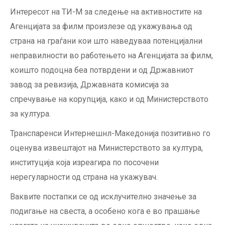
Интересот на ТИ-М за следење на активностите на
Агенцијата за филм произлезе од укажувања од
страна на граѓани кои што наведуваа потенцијални
неправилности во работењето на Агенцијата за филм,
коишто подоцна беа потврдени и од Државниот
завод за ревизија, Државната комисија за
спречување на корупција, како и од Министерството
за култура.
Транспаренси Интернешнл-Македонија позитивно го
оценува извештајот на Министерството за култура,
институција која изреагира по посочени
нерегуларности од страна на укажувач.
Ваквите постапки се од исклучително значење за
подигање на свеста, а особено кога е во прашање