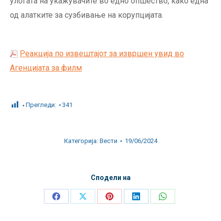
улогата на укажувачите во едно опшество, како една
од алатките за сузбивање на корупцијата.
Реакција по извештајот за извршен увид во
Агенцијата за филм
Прегледи:
341
Категорија:
Вести
19/06/2024
Сподели на
Share
Share
Share
Share
Share
on
on
on
on
on