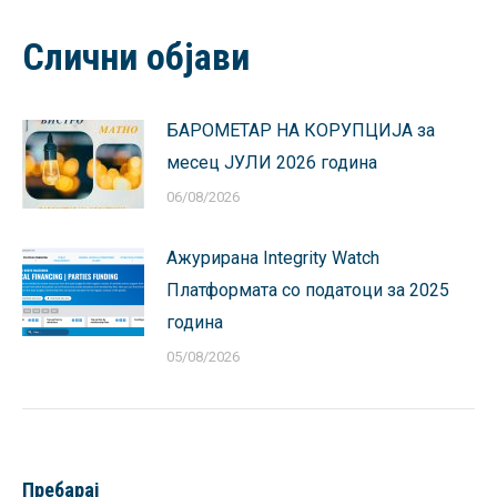
Facebook
X
Pinterest
LinkedIn
WhatsApp
Слични објави
БАРОМЕТАР НА КОРУПЦИЈА за
месец ЈУЛИ 2026 година
06/08/2026
Ажурирана Integrity Watch
Платформата со податоци за 2025
година
05/08/2026
Пребарај