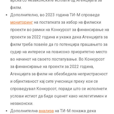
врска со незаконските исплати од Агенцијата за
филм.
Дополнително, во 2023 година ТИ-М спроведе
мониторинг
на постапката за избор на филмски
проекти во рамки на Конкурсот за финансирање на
проекти за 2022 година и укажа дека Агенцијата за
филм треба повеќе да го потенцира прашањето за
судир на интереси на повисоко приоритетно место
во начинот на своето постапување. Во Конкурсот
за финансирање на проекти за 2022 година,
Агенцијата за филм не обезбедила непристрасност
и објективност кај сите учесници преку кои се
спроведувал Конкурсот, поради што се исполнети
услови истиот да биде оценет како нелегитимен и
незаконски.
Дополнителна
анализа
на ТИ-М покажа дека