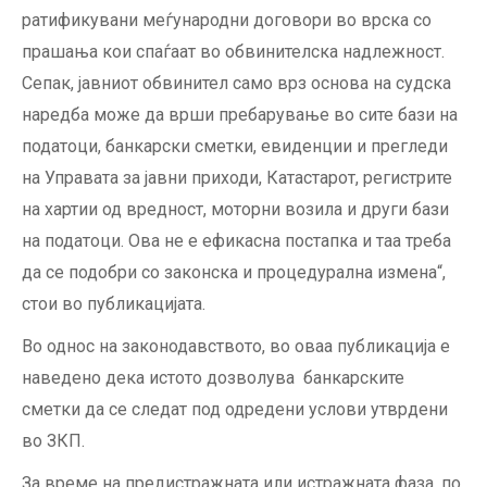
ратификувани меѓународни договори во врска со
прашања кои спаѓаат во обвинителска надлежност.
Сепак, јавниот обвинител само врз основа на судска
наредба може да врши пребарување во сите бази на
податоци, банкарски сметки, евиденции и прегледи
на Управата за јавни приходи, Катастарот, регистрите
на хартии од вредност, моторни возила и други бази
на податоци. Ова не е ефикасна постапка и таа треба
да се подобри со законска и процедурална измена“,
стои во публикацијата.
Во однос на законодавството, во оваа публикација е
наведено дека истото дозволува банкарските
сметки да се следат под одредени услови утврдени
во ЗКП.
За време на предистражната или истражната фаза, по