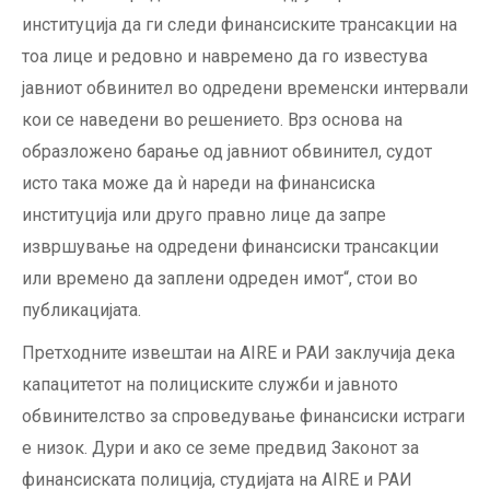
институција да ги следи финансиските трансакции на
тоа лице и редовно и навремено да го известува
јавниот обвинител во одредени временски интервали
кои се наведени во решението. Врз основа на
образложено барање од јавниот обвинител, судот
исто така може да ѝ нареди на финансиска
институција или друго правно лице да запре
извршување на одредени финансиски трансакции
или времено да заплени одреден имот“, стои во
публикацијата.
Претходните извештаи на AIRE и РАИ заклучија дека
капацитетот на полициските служби и јавното
обвинителство за спроведување финансиски истраги
е низок. Дури и ако се земе предвид Законот за
финансиската полиција, студијата на AIRE и РАИ