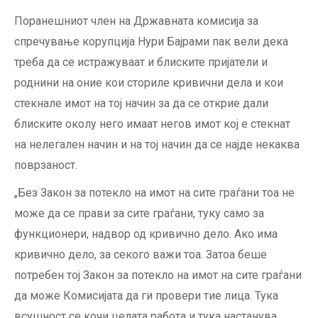
Поранешниот член на Државната комисија за
спречување корупција Нури Бајрами пак вели дека
треба да се истражуваат и блиските пријатели и
роднини на оние кои сториле кривични дела и кои
стекнале имот на тој начин за да се открие дали
блиските околу него имаат негов имот кој е стекнат
на нелегален начин и на тој начин да се најде некаква
поврзаност.
„Без Закон за потекло на имот на сите граѓани тоа не
може да се прави за сите граѓани, туку само за
функционери, надвор од кривично дело. Ако има
кривично дело, за секого важи тоа. Затоа беше
потребен тој Закон за потекло на имот на сите граѓани
да може Комисијата да ги провери тие лица. Тука
всушност се кочи целата работа и тука настанува