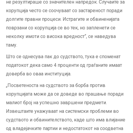
не резултираше со значителен напредок. Случаите за
корупција често се соочуваат со застареност поради
долгите правни процеси. Истрагите и обвиненијата
поврзани со корупција се во тек, но запленети се
неколку имоти со висока вредност“, се наведува
таму.
Што се однесува пак до судството, тука е споменат
податокот дека само 4 проценти од граѓаните имаат
доверба во оваа институција.
„Посветеноста на судството за борба против
корупцијата може да се доведе во прашање поради
малиот број на успешно завршени предмети.
Извештаите укажуваат на системски проблеми во
судството и обвинителството, каде што има влијание
од владејачките партии и недостатокот на соодветна