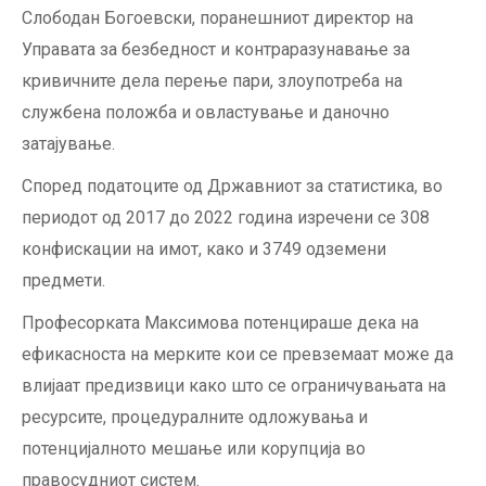
Слободан Богоевски, поранешниот директор на
Управата за безбедност и контраразунавање за
кривичните дела перење пари, злоупотреба на
службена положба и овластување и даночно
затајување.
Според податоците од Државниот за статистика, во
периодот од 2017 до 2022 година изречени се 308
конфискации на имот, како и 3749 одземени
предмети.
Професорката Максимова потенцираше дека на
ефикасноста на мерките кои се превземаат може да
влијаат предизвици како што се ограничувањата на
ресурсите, процедуралните одложувања и
потенцијалното мешање или корупција во
правосудниот систем.