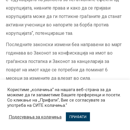
корупцијата, нивните права и како да се пријави
корупцијата може да ги поттикне граѓаните да станат
активни учесници во напорите за борба против
корупцијата“, потенцираше таа.
Последните законски измени беа направени во март
годинава во Законот за конфискација на имот во
граѓанска постапка и Законот за канцеларија за
поврат на имот каде се потребни да поминат 6
месеци за измените да влезат во сила.
Во 2009 година воведена е проширената
Користиме „колачиња“ на нашата веб-страна за да
можеме да ги запаметиме Вашите преференци и посети.
конфискација, со цел адекватно имплементирање на
Со кликање на „Прифати“, Вие се согласувате за
употреба на СИТЕ колачиња.“
меѓународните препораки и инструменти за ефикасна
борба со организираниот криминал и корупцијата.
Подесувања за колачиња
ПРИФАТИ