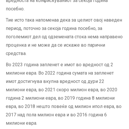
вредноста на конфискуваниот за секоја година
посебно.
Тие исто така напоменаа дека за целиот овој наведен
период, поточно за секоја година посебно, за
поголемиот дел од одземената стока нема направено
проценка и не може да се искаже во парични
средства.
Во 2023 година запленет е имот во вредност од 2
милиони евра. Во 2022 година сумата на запленет
имот достигнува вкупна вредност од дури 22
милиони евра, во 2021 скоро милион евра, во 2020
година 2 милиони евра, во 2019 година 8 милиони
евра, во 2018 нешто повеќе од милион ипол евра, во
2017 над пола милион евра и во 2016 година 6
милиони евра.