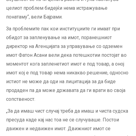
целиот проблем бидејќи нема истражување
понатаму“, вели Бајрами.
За проблемите пак кои институциите ги имаат при
обидот за запленување на имот, поранешниот
директор на Агенцијата за управување со одземен
имот Фатон Асани вели дека потешкотии постојат во
моментот кога запленетиот имот е под товар, а оној
имот кој е под товар нема никакво решение, односно
истиот не може да оди на лицитација за да биде
продаден па да може државата да ги врати во своја
сопственост.
„За да имаш чист случај треба да имаш и чиста судска
пресуда каде кај нас тоа не се случуваше. Постои
движен и недвижен имот. Движниот имот се