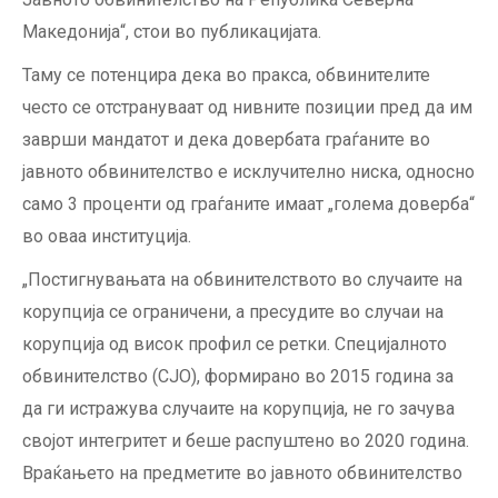
Македонија“, стои во публикацијата.
Таму се потенцира дека во пракса, обвинителите
често се отстрануваат од нивните позиции пред да им
заврши мандатот и дека довербата граѓаните во
јавното обвинителство е исклучително ниска, односно
само 3 проценти од граѓаните имаат „голема доверба“
во оваа институција.
„Постигнувањата на обвинителството во случаите на
корупција се ограничени, а пресудите во случаи на
корупција од висок профил се ретки. Специјалното
обвинителство (СЈО), формирано во 2015 година за
да ги истражува случаите на корупција, не го зачува
својот интегритет и беше распуштено во 2020 година.
Враќањето на предметите во јавното обвинителство