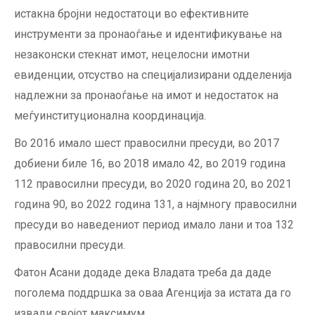
истакна бројни недостатоци во ефективните
инструменти за пронаоѓање и идентификување на
незаконски стекнат имот, нецелосни имотни
евиденции, отсуство на специјализирани одделенија
надлежни за пронаоѓање на имот и недостаток на
меѓуинституционална координација.
Во 2016 имало шест правосилни пресуди, во 2017
добиени биле 16, во 2018 имало 42, во 2019 година
112 правосилни пресуди, во 2020 година 20, во 2021
година 90, во 2022 година 131, а најмногу правосилни
пресуди во наведениот период имало лани и тоа 132
правосилни пресуди.
Фатон Асани додаде дека Владата треба да даде
поголема поддршка за оваа Агенција за истата да го
извади својот максимум.