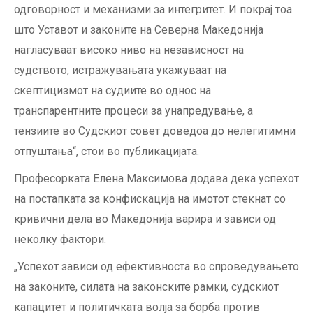
одговорност и механизми за интегритет. И покрај тоа
што Уставот и законите на Северна Македонија
нагласуваат високо ниво на независност на
судството, истражувањата укажуваат на
скептицизмот на судиите во однос на
транспарентните процеси за унапредување, а
тензиите во Судскиот совет доведоа до нелегитимни
отпуштања“, стои во публикацијата.
Професорката Елена Максимова додава дека успехот
на постапката за конфискација на имотот стекнат со
кривични дела во Македонија варира и зависи од
неколку фактори.
„Успехот зависи од ефективноста во спроведувањето
на законите, силата на законските рамки, судскиот
капацитет и политичката волја за борба против