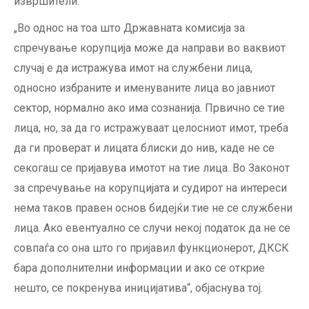
извршители.
„Во однос на тоа што Државната комисија за
спречување корупција може да направи во ваквиот
случај е да истражува имот на службени лица,
односно избраните и именуваните лица во јавниот
сектор, нормално ако има сознанија. Првично се тие
лица, но, за да го истражуваат целосниот имот, треба
да ги проверат и лицата блиски до нив, каде не се
секогаш се пријавува имотот на тие лица. Во Законот
за спречување на корупцијата и судирот на интереси
нема таков правен основ бидејќи тие не се службени
лица. Ако евентуално се случи некој податок да не се
совпаѓа со она што го пријавил функционерот, ДКСК
бара дополнителни информации и ако се открие
нешто, се покренува иницијатива“, објаснува тој.