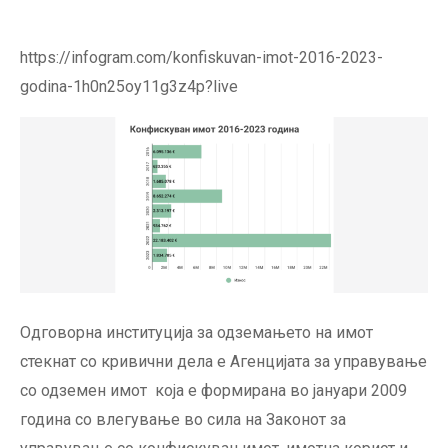
https://infogram.com/konfiskuvan-imot-2016-2023-
godina-1h0n25oy11g3z4p?live
Одговорна институција за одземањето на имот
стекнат со кривични дела е Агенцијата за управување
со одземен имот која е формирана во јануари 2009
година со влегување во сила на Законот за