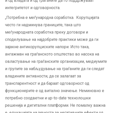
и од владата и од граѓаните да го поддржуваат
интегритетот и одговорноста.
„Потребна е меѓународна соработка. Корупцијата
често ги надминува границите, така што
меѓународната соработка преку договори и
споделување на најдобрите практики може да ги
зајакне антикорупциските напори. Исто така,
ангажман на граѓанското општество во насока на
овластување на граѓанските организации, медиумите
и групите за набљудување на граѓаните да ги следат
владините активности, да се залагаат за
транспарентност и да бараат одговорност од
функционерите е од витално значење. Неминовно е
потребно соодветни и up-to-date технолошки
решенија и дигитални платформи. Не помалку важна
е едукацијата на јавноста за негативните ефекти од