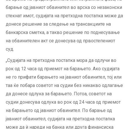
барање од јавниот обвинител во врска со незаконски
стекнат имот, судијата на претходна постапка може да
донесе решение за следење на трансакциите на
банкарска сметка, а такво решение по поднесување
на обвинителен акт се донесува од првостепениот
суд.
„Судијата на претходна постапка мора да одлучи во
рок од 12 часа од приемот на барањето. Ако судијата
не го прифати барањето на јавниот обвинител, тој или
таа ќе побара советот на судии без никакво одлагање
да донесе одлука за барањето. Потоа, советот на
судии донесува одлука во рок од 24 часа од приемот
на барањето од јавниот обвинител. По барање од
јавниот обвинител, судијата на претходна постапка
може да ѝ нареди на банка или друга финансиска