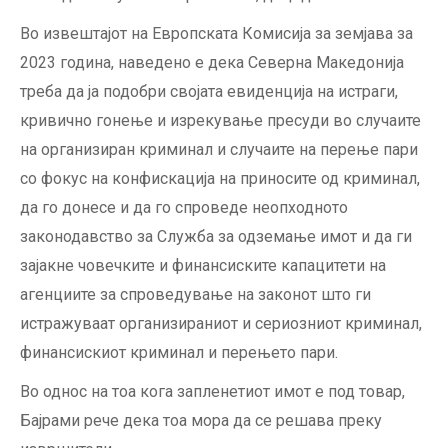
Во извештајот на Европската Комисија за земјава за
2023 година, наведено е дека Северна Македонија
треба да ја подобри својата евиденција на истраги,
кривично гонење и изрекување пресуди во случаите
на организиран криминал и случаите на перење пари
со фокус на конфискација на приносите од криминал,
да го донесе и да го спроведе неопходното
законодавство за Служба за одземање имот и да ги
зајакне човечките и финансиските капацитети на
агенциите за спроведување на законот што ги
истражуваат организираниот и сериозниот криминал,
финансискиот криминал и перењето пари.
Во однос на тоа кога запленетиот имот е под товар,
Бајрами рече дека тоа мора да се решава преку