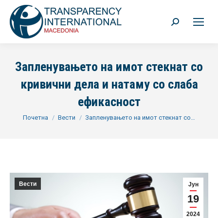
Search:
Запленувањето на имот стекнат со
кривични дела и натаму со слаба
ефикасност
You are here:
Почетна
Вести
Запленувањето на имот стекнат со…
Вести
Јун
19
2024