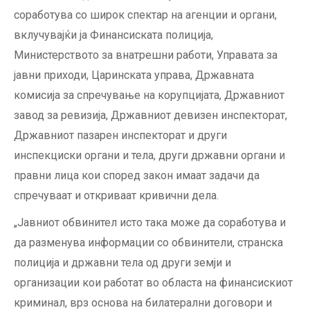
соработува со широк спектар на агенции и органи,
вклучувајќи ја Финансиската полиција,
Министерството за внатрешни работи, Управата за
јавни приходи, Царинската управа, Државната
комисија за спречување на корупцијата, Државниот
завод за ревизија, Државниот девизен инспекторат,
Државниот пазарен инспекторат и други
инспекциски органи и тела, други државни органи и
правни лица кои според закон имаат задачи да
спречуваат и откриваат кривични дела.
„Јавниот обвинител исто така може да соработува и
да разменува информации со обвинители, странска
полиција и државни тела од други земји и
организации кои работат во областа на финансискиот
криминал, врз основа на билатерални договори и