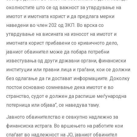
околностите што се од важност за утврдување на
имотот и имотната корист и да предлага мерки
наведени во член 202 од ЗКП. Во врска со
утврдување на висината на износот на имотот и
имотната корист прибавени со кривичното дело,
јавниот обвинител може да побара потребни
известувања од други државни органи, финансиски
институции или правни лица и граѓани, кои се должни
без одлагање да ги достават информациите. Доколку
постои основано сомневање дека имотот е во
странство, судот е должен да распише меѓународна
потерница или објава“, се наведува таму.
Јавното обвинителство е севкупно надлежно за
финансиска истрага. Во вршењето на работите кои
спаѓаат во надлежност на ЈО, јавниот обвинител