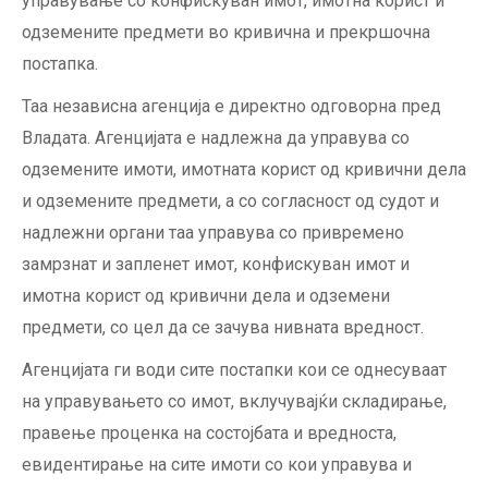
управување со конфискуван имот, имотна корист и
одземените предмети во кривична и прекршочна
постапка.
Таа независна агенција е директно одговорна пред
Владата. Агенцијата е надлежна да управува со
одземените имоти, имотната корист од кривични дела
и одземените предмети, а со согласност од судот и
надлежни органи таа управува со привремено
замрзнат и запленет имот, конфискуван имот и
имотна корист од кривични дела и одземени
предмети, со цел да се зачува нивната вредност.
Агенцијата ги води сите постапки кои се однесуваат
на управувањето со имот, вклучувајќи складирање,
правење проценка на состојбата и вредноста,
евидентирање на сите имоти со кои управува и