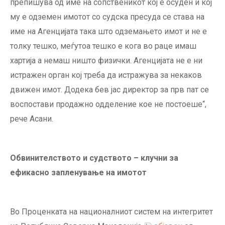
препишува од име на сопственикот кој е осуден и кој
му е одземен имотот со судска пресуда се става на
име на Агенцијата така што одземањето имот и не е
толку тешко, меѓутоа тешко е кога во раце имаш
хартија а немаш ништо физички. Агенцијата не е ни
истражен орган кој треба да истражува за некаков
движен имот. Додека бев јас директор за прв пат се
воспостави продажно одделение кое не постоеше“,
рече Асани.
Обвинителството и судството – клучни за
ефикасно запленување на имотот
Во Проценката на националниот систем на интегритет