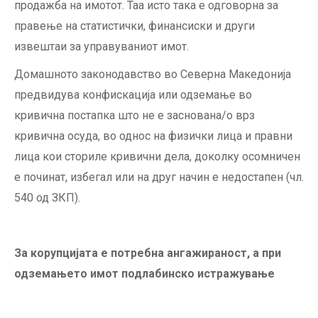
продажба на имотот. Таа исто така е одговорна за
правење на статистички, финансиски и други
извештаи за управуваниот имот.
Домашното законодавство во Северна Македонија
предвидува конфискација или одземање во
кривична постапка што не е заснована/о врз
кривична осуда, во однос на физички лица и правни
лица кои сториле кривични дела, доколку осомничен
е починат, избегал или на друг начин е недостапен (чл.
540 од ЗКП).
За корупцијата е потребна ангажираност, а при
одземањето имот подлабинско истражување