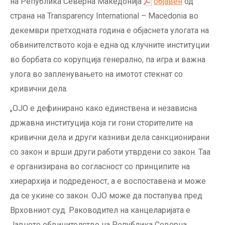
на Република Северна Македонија
објавен
од
страна на Transparency International – Macedonia во
декември претходната година е објаснета улогата на
обвинителството која е една од клучните институции
во борбата со корупција генерално, па игра и важна
улога во запленувањето на имотот стекнат со
кривични дела.
„ОЈО е дефинирано како единствена и независна
државна институција која ги гони сторителите на
кривични дела и други казниви дела санкционирани
со закон и врши други работи утврдени со закон. Таа
е организирана во согласност со принципите на
хиерархија и подреденост, а е воспоставена и може
да се укине со закон. ОЈО може да постапува пред
Врховниот суд. Раководител на канцеларијата е
Јавното обвинителство на Република Северна