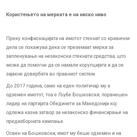
Користењето на мерката е на ниско ниво
Преку конфискацијата на имотот стекнат со кривични
дела се покажува дека се преземаат мерки за
запленување на незаконски стекнати средства, што
може да помогне да се намали корупцијата и да се
зајакне довербата во правниот систем.
До 2017 година, само на еден политичар му е
одземен имотот, тоа е Љубе Бошковски, поранешен
лидер на партијата Обединети за Македонија кој
одлежа казна затвор за незаконско финансирање на
предизборната кампања.
Освен на Бошковски, имот му беше одземен и на