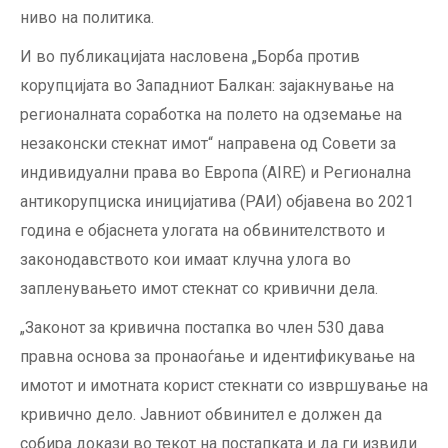
ниво на политика.
И во публикацијата насловена „Борба против
корупцијата во Западниот Балкан: зајакнување на
регионалната соработка на полето на одземање на
незаконски стекнат имот“ направена од Совети за
индивидуални права во Европа (AIRE) и Регионална
антикорупциска иницијатива (РАИ) објавена во 2021
година е објаснета улогата на обвинителството и
законодавството кои имаат клучна улога во
запленувањето имот стекнат со кривични дела.
„Законот за кривична постапка во член 530 дава
правна основа за пронаоѓање и идентификување на
имотот и имотната корист стекнати со извршување на
кривично дело. Јавниот обвинител е должен да
собира докази во текот на постапката и да ги извиди