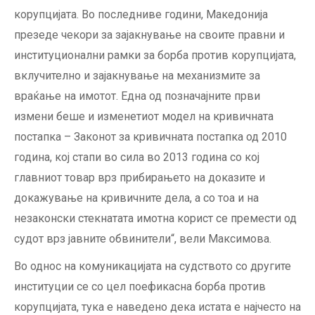
корупцијата. Во последниве години, Македонија
презеде чекори за зајакнување на своите правни и
институционални рамки за борба против корупцијата,
вклучително и зајакнување на механизмите за
враќање на имотот. Една од позначајните први
измени беше и изменетиот модел на кривичната
постапка – Законот за кривичната постапка од 2010
година, кој стапи во сила во 2013 година со кој
главниот товар врз прибирањето на доказите и
докажување на кривичните дела, а со тоа и на
незаконски стекнатата имотна корист се премести од
судот врз јавните обвинители“, вели Максимова.
Во однос на комуникацијата на судството со другите
институции се со цел поефикасна борба против
корупцијата, тука е наведено дека истата е најчесто на