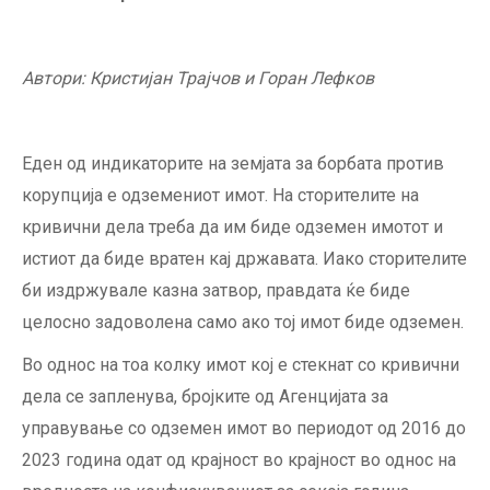
Автори: Кристијан Трајчов и Горан Лефков
Еден од индикаторите на земјата за борбата против
корупција е одземениот имот. На сторителите на
кривични дела треба да им биде одземен имотот и
истиот да биде вратен кај државата. Иако сторителите
би издржувале казна затвор, правдата ќе биде
целосно задоволена само ако тој имот биде одземен.
Во однос на тоа колку имот кој е стекнат со кривични
дела се запленува, бројките од Агенцијата за
управување со одземен имот во периодот од 2016 до
2023 година одат од крајност во крајност во однос на