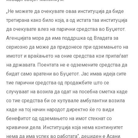
„Не можете да очекувате оваа институција да биде
третирана како било која, а од истата таа институција
да очекувате влез на парични средства во Буџетот.
Агенцијата мора да има поддршка од Владата за
сериозно да може да придонесе при одземањето на
имотот и враќањето на оние средства кои припаѓаат
на државата. Поентата не е одземените средства да
бидат само вратени во Буџетот. Јас имав идеја сите
тие парични средства од продажбите што се
случуваат на возила да одат на посебна сметка каде
со тие средства би се купувале амбулантни возила
каде на тој начин народот директно ќе го види
бенефитот од одземањето на имот стекнат со
кривични дела. Институција која нема континуитет
нема да има успех во работата“, дециден е Асани.