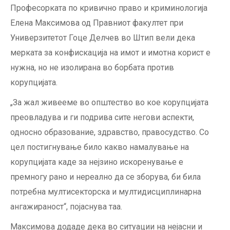
Професорката по кривично право и криминологија
Елена Максимова од Правниот факултет при
Универзитетот Гоце Делчев во Штип вели дека
мерката за конфискација на имот и имотна корист е
нужна, но не изолиранa во борбата против
корупцијата.
„За жал живееме во општество во кое корупцијата
преовладува и ги подрива сите негови аспекти,
односно образование, здравство, правосудство. Со
цел постигнување било какво намалување на
корупцијата каде за нејзино искоренување е
премногу рано и нереално да се зборува, би била
потребна мултисекторска и мултидисциплинарна
ангажираност“, појаснува таа.
Максимова додаде дека во ситуации на нејасни и