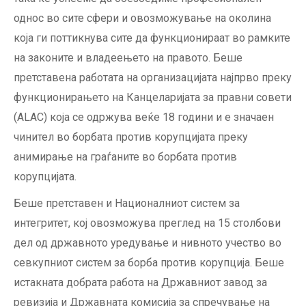
однос во сите сфери и овозможување на околина
која ги поттикнува сите да функционираат во рамките
на законите и владеењето на правото. Беше
претставена работата на организацијата најпрво преку
функционирањето на Канцеларијата за правни совети
(ALAC) која се одржува веќе 18 години и е значаен
чинител во борбата против корупцијата преку
анимирање на граѓаните во борбата против
корупцијата.
Беше претставен и Националниот систем за
интегритет, кој овозможува преглед на 15 столбови
дел од државното уредување и нивното учество во
севкупниот систем за борба против корупција. Беше
истакната добрата работа на Државниот завод за
ревизија и Државната комисија за спречување на