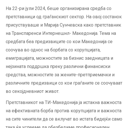
На 22-ри јули 2024, беше организирана средба со
претставници од граѓанскиот сектор. На овој состанок
присуствуваше и Марија Сунчевска како претставник
на Транспаренси Интернешнл- Македонија. Тема на
средбата беа предизвиците со кои Македонија се
соочува во однос на борбата со корупцијата,
емиграцијата, можностите за бизнис заедницата и
нејзината поддршка преку различни финансиски
средства, можностите за жените-претприемачки и
различните предизвици со кои граѓаните се соочуваат
во секојдневниот живот.
Претставникот на ТИ-Македонија ја истакна важноста
на ефективната борба против корупцијата и важноста
на сите чинители да се вклучат во истата бидејќи само
така ќе успееме да обезбедиме професионален