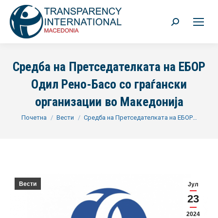
Search:
Средба нa Претседателката на ЕБОР
Одил Рено-Басо со граѓански
организации во Македонија
You are here:
Почетна
Вести
Средба нa Претседателката на ЕБОР…
Вести
Јул
23
2024