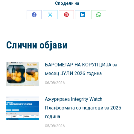
Сподели на
Share
Share
Share
Share
Share
on
on
on
on
on
Facebook
X
Pinterest
LinkedIn
WhatsApp
Слични објави
БАРОМЕТАР НА КОРУПЦИЈА за
месец ЈУЛИ 2026 година
06/08/2026
Ажурирана Integrity Watch
Платформата со податоци за 2025
година
05/08/2026