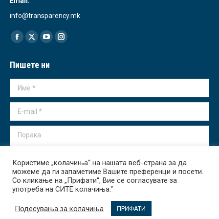
Email:
info@transparency.mk
Find us on:
Facebook
X
YouTube
Instagram
page
page
page
page
Пишете ни
opens
opens
opens
opens
in
in
in
in
Име *
new
new
new
new
window
window
window
window
E-mail *
Порака
Користиме „колачиња“ на нашата веб-страна за да
можеме да ги запаметиме Вашите преференци и посети.
Со кликање на „Прифати“, Вие се согласувате за
Испрати
употреба на СИТЕ колачиња.“
Подесувања за колачиња
ПРИФАТИ