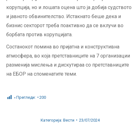
корупција, но и лошата оцена што ја добија судството
и јавното обвинителство. Истакнато беше дека и
бизнис секторот треба поактивно да се вклучи во
борбата против корупцијата.
Состанокот помина во пријатна и конструктивна
атмосфера, во која претставниците на 7 организации
разменија мислења и дискутираа со претставниците
на ЕБОР на споменатите теми.
Прегледи:
200
Категорија:
Вести
23/07/2024