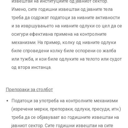
извештаи на институциите од јавниот сектор.
Имено, сите годишни извештаи од јавните тела
треба да содржат податоци за нивните активности
и за извршувањето на нивните одлуки со цел да се
осигури ефективна примена на контролните
механизми. На пример, колку од нивните одлуки
биле спроведени колку биле оспорени со жалба
или тужба, и кои биле одлуките на телото или судот
од втора инстанца.
Препораки за столбот
Податоци за употреба на контролните механизми
(изречени мерки, препораки, одлуки, пресуди, итн.)
треба да се објавуваат во годишните извештаи на
јавниот сектор. Сите годишни извештаи на сите