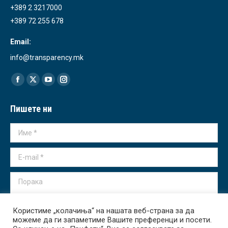
+389 2 3217000
+389 72 255 678
Email:
info@transparency.mk
Find us on:
Facebook
X
YouTube
Instagram
page
page
page
page
Пишете ни
opens
opens
opens
opens
in
in
in
in
Име *
new
new
new
new
window
window
window
window
E-mail *
Порака
Користиме „колачиња“ на нашата веб-страна за да
можеме да ги запаметиме Вашите преференци и посети.