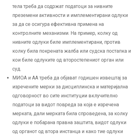
тела треба да содржат податоци за нивните
преземени активности и имплементирани одлуки
за да се осигура ефективна примена на
контролните механизми. На пример, колку од
нивните одлуки биле имплементирани, против
колку била покрената жалба или судска постапка и
кои биле одлуките од второстепениот орган или
суд.
МИОА и АА треба да објават годишен извештај за
изречените мерки за дисциплинска и материјална
одговорност во сите институции вклучително
податоци за видот повреда за која е изречена
мерката, дали мерката била спроведена, за колку
одлуки е побарана правна заштита, видот одлуки
од органот од втора инстанца и како тие одлуки