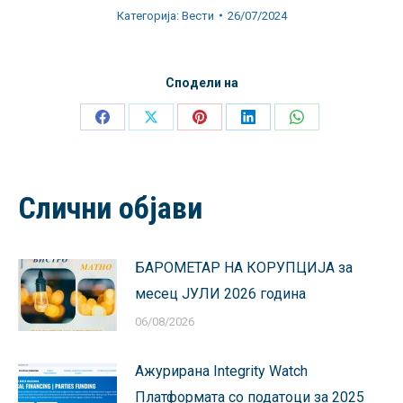
Категорија:
Вести
26/07/2024
Сподели на
Share
Share
Share
Share
Share
on
on
on
on
on
Facebook
X
Pinterest
LinkedIn
WhatsApp
Слични објави
БАРОМЕТАР НА КОРУПЦИЈА за
месец ЈУЛИ 2026 година
06/08/2026
Ажурирана Integrity Watch
Платформата со податоци за 2025