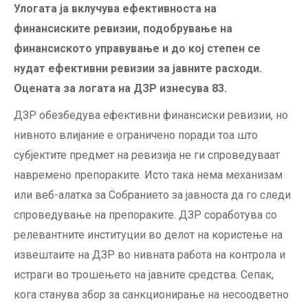
Улогата ја вклучува ефективноста на
финансиските ревизии, подобрување на
финансиското управување и до кој степен се
нудат ефективни ревизии за јавните расходи.
Оцената за логата на ДЗР изнесува 83.
ДЗР обезбедува ефективни финансиски ревизии, но
нивното влијание е ограничено поради тоа што
субјектите предмет на ревизија не ги спроведуваат
навремено препораките. Исто така нема механизам
или веб-алатка за Собранието за јавноста да го следи
спроведување на препораките. ДЗР соработува со
релевантните институции во делот на користење на
извештаите на ДЗР во нивната работа на контрола и
истраги во трошењето на јавните средства. Сепак,
кога станува збор за санкционирање на несоодветно