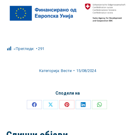
Прегледи:
291
Категорија:
Вести
15/08/2024
Сподели на
Share
Share
Share
Share
Share
on
on
on
on
on
Facebook
X
Pinterest
LinkedIn
WhatsApp
Слични објави