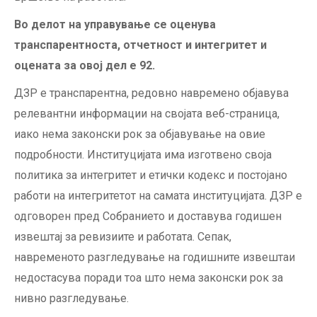
Во делот на управување се оценува
транспарентноста, отчетност и интегритет и
оцената за овој дел е 92.
ДЗР е транспарентна, редовно навремено објавува
релевантни информации на својата веб-страница,
иако нема законски рок за објавување на овие
подробности. Институцијата има изготвено своја
политика за интегритет и етички кодекс и постојано
работи на интегритетот на самата институцијата. ДЗР е
одговорен пред Собранието и доставува годишен
извештај за ревизиите и работата. Сепак,
навременото разгледување на годишните извештаи
недостасува поради тоа што нема законски рок за
нивно разгледување.