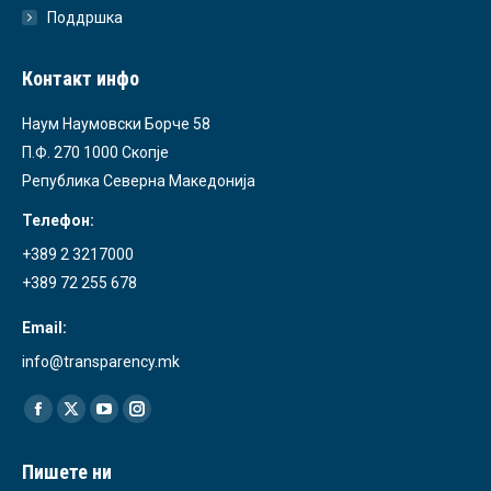
Поддршка
Контакт инфо
Наум Наумовски Борче 58
П.Ф. 270 1000 Скопје
Република Северна Македонија
Телефон:
+389 2 3217000
+389 72 255 678
Email:
info@transparency.mk
Find us on:
Facebook
X
YouTube
Instagram
page
page
page
page
Пишете ни
opens
opens
opens
opens