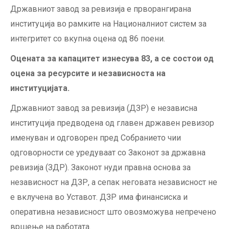
Државниот завод за ревизија е прворангирана
институција во рамките на Националниот систем за
интегритет со вкупна оцена од 86 поени.
Оцената за капацитет изнесува 83, а се состои од
оцена за ресурсите и независноста на
институцијата.
Државниот завод за ревизија (ДЗР) е независна
институција предводена од главен државен ревизор
именуван и одговорен пред Собранието чии
одговорности се уредуваат со Законот за државна
ревизија (ЗДР). Законот нуди правна основа за
независност на ДЗР, а сепак неговата независност не
е вклучена во Уставот. ДЗР има финансиска и
оперативна независност што овозможува непречено
вршење на работата.