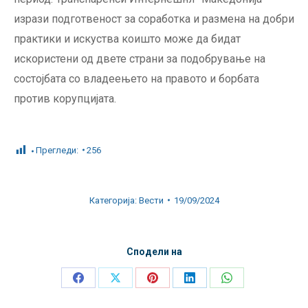
изрази подготвеност за соработка и размена на добри
практики и искуства коишто може да бидат
искористени од двете страни за подобрување на
состојбата со владеењето на правото и борбата
против корупцијата.
Прегледи:
256
Категорија:
Вести
19/09/2024
Сподели на
Share
Share
Share
Share
Share
on
on
on
on
on