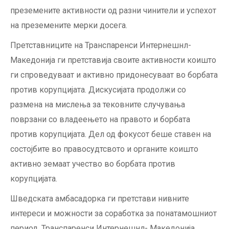
преземените активности од разни чинители и успехот
на преземените мерки досега.
Претставниците на Транспаренси Интернешнл-
Македонија ги претставија своите активности коишто
ги спроведуваат и активно придонесуваат во борбата
против корупцијата. Дискусијата продолжи со
размена на мислења за тековните случувања
поврзани со владеењето на правото и борбата
против корупцијата. Дел од фокусот беше ставен на
состојбите во правосудтсвото и органите коишто
активно земаат учество во борбата против
корупцијата.
Шведската амбасадорка ги претстави нивните
интереси и можности за соработка за понатамошниот
период. Транспаренси Интернешнл- Македонија