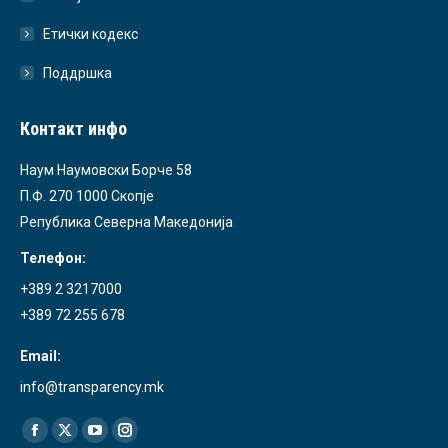
Етички кодекс
Поддршка
Контакт инфо
Наум Наумовски Борче 58
П.Ф. 270 1000 Скопје
Република Северна Македонија
Телефон:
+389 2 3217000
+389 72 255 678
Email:
info@transparency.mk
Find us on:
Facebook
X
YouTube
Instagram