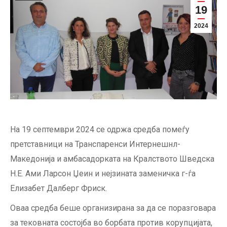
19
2024
На 19 септември 2024 се одржа средба помеѓу
претставници на Транспаренси Интернешнл-
Македонија и амбасадорката на Кралството Шведска
Н.Е. Ами Ларсон Џеин и нејзината заменичка г-ѓа
Елизабет Далберг Фриск.
Оваа средба беше организирана за да се поразговара
за тековната состојба во борбата против корупцијата,