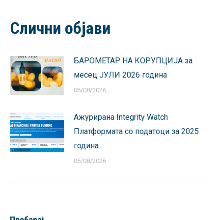
Facebook
X
Pinterest
LinkedIn
WhatsApp
Слични објави
БАРОМЕТАР НА КОРУПЦИЈА за
месец ЈУЛИ 2026 година
06/08/2026
Ажурирана Integrity Watch
Платформата со податоци за 2025
година
05/08/2026
Пребарај