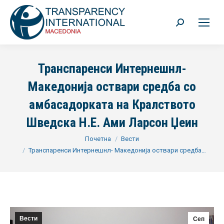
Search:
Транспаренси Интернешнл-
Македонија оствари средба со
амбасадорката на Кралството
Шведска Н.Е. Ами Ларсон Џеин
You are here:
Почетна
Вести
Транспаренси Интернешнл- Македонија оствари средба…
Вести
Сеп