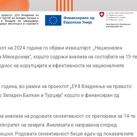
т на 2024 година го објави извештајот: „Национален
 Македонија”, којшто содржи анализа на состојбата на 15-т
однос на корупцијата и ефективноста на националните
 година, во рамки на проектот „ЕУ4 Владеење на правото:
о Западен Балкан и Турција“ којшто е финансиран од
на анализа на родовата сензитивност со препораки за 14-те
тегритет на земјата. Анализата е направена според
нешнл. Родовата сензитивност беше еден од показателите