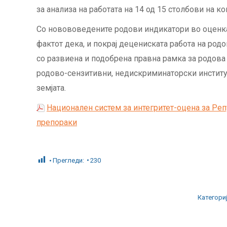
за анализа на работата на 14 од 15 столбови на 
Со новововедените родови индикатори во оценка
фактот дека, и покрај децениската работа на род
со развиена и подобрена правна рамка за родова е
родово-сензитивни, недискриминаторски институц
земјата.
Национален систем за интегритет-оцена за Ре
препораки
Прегледи:
230
Категори