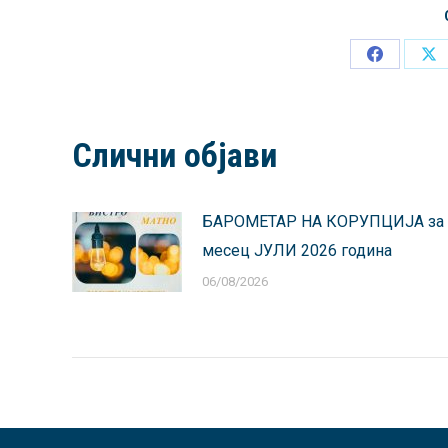
Share
Sh
on
on
Facebook
X
Слични објави
БАРОМЕТАР НА КОРУПЦИЈА за
месец ЈУЛИ 2026 година
06/08/2026