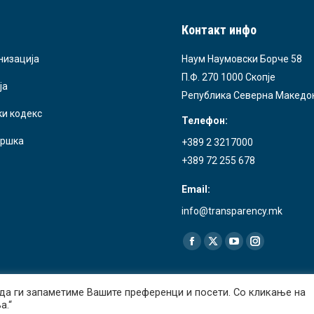
Контакт инфо
низација
Наум Наумовски Борче 58
П.Ф. 270 1000 Скопје
ја
Република Северна Македо
ки кодекс
Телефон:
ршка
+389 2 3217000
+389 72 255 678
Email:
info@transparency.mk
Find us on:
Facebook
X
YouTube
Instagram
page
page
page
page
opens
opens
opens
opens
да ги запаметиме Вашите преференци и посети. Со кликање на
d.
О
in
in
in
in
а.“