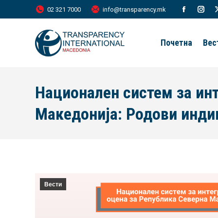
02 321 7000
info@transparency.mk
Facebook
Inst
page
page
Почетна
Вес
opens
open
in
in
new
new
Национален систем за инт
window
wind
Македонија: Родови инди
Вести