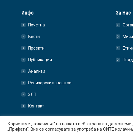
Инфо
За Нас
Почетна
Орга
Вести
Миси
Проекти
Етич
Публикации
Подд
Анализи
Ревизорски извештаи
ЗЛП
Контакт
Користиме „колачиња“ на нашата веб-страна за да можеме 
Transparency International - Macedonia 2026. All rights reserve
„Прифати“, Вие се согласувате за употреба на СИТЕ колачињ