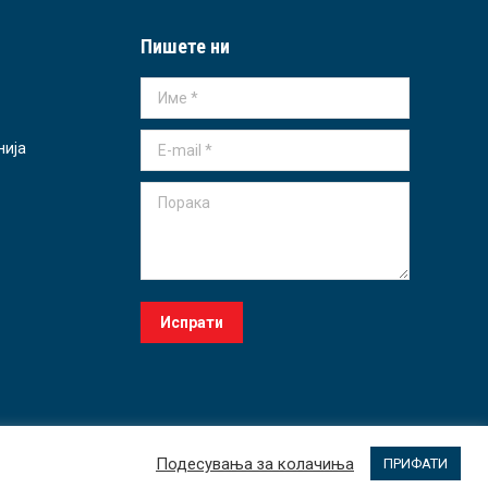
Пишете ни
Име *
E-mail *
нија
Порака
Испрати
Подесувања за колачиња
ПРИФАТИ
РГАНИЗАЦИЈА
МИСИЈА
ЕТИЧКИ КОДЕКС
ПОДДРШКА