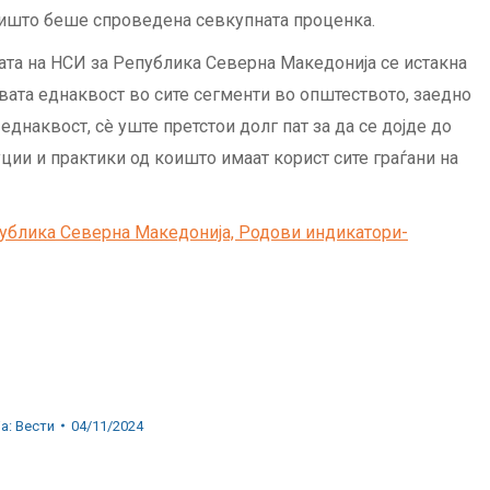
коишто беше спроведена севкупната проценка.
та на НСИ за Република Северна Македонија се истакна
овата еднаквост во сите сегменти во општеството, заедно
днаквост, сè уште претстои долг пат за да се дојде до
ии и практики од коишто имаат корист сите граѓани на
публика Северна Македонија, Родови индикатори-
ја:
Вести
04/11/2024