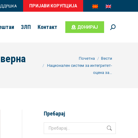
ПРИЈАВИ КОРУПЦИЈА
ОДДРШКА
вештаи
ЗЛП
Контакт
ДОНИРАЈ
Search:
еверна
You are here:
Почетна
Вести
Национален систем за интегритет-
оцена за…
Пребарај
Search: