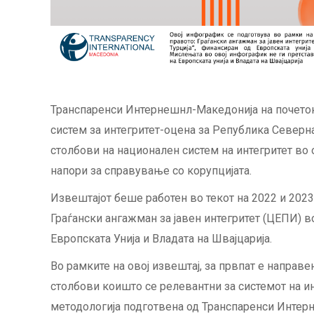
Транспаренси Интернешнл-Македонија на почетоко
систем за интегритет-оцена за Република Северна
столбови на национален систем на интегритет во 
напори за справување со корупцијата.
Извештајот беше работен во текот на 2022 и 2023
Граѓански ангажман за јавен интегритет (ЦЕПИ) в
Европската Унија и Владата на Швајцарија.
Во рамките на овој извештај, за првпат е направе
столбови коишто се релевантни за системот на ин
методологија подготвена од Транспаренси Интер