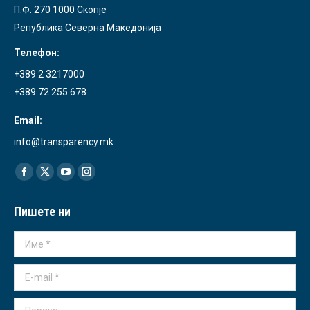
П.Ф. 270 1000 Скопје
Република Северна Македонија
Телефон:
+389 2 3217000
+389 72 255 678
Email:
info@transparency.mk
Find us on:
Facebook
X
YouTube
Instagram
page
page
page
page
Пишете ни
opens
opens
opens
opens
in
in
in
in
Име *
new
new
new
new
window
window
window
window
E-mail *
Порака