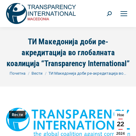
Search:
ТИ Македонија доби ре-
акредитација во глобалната
коалиција “Transparency International”
You are here:
Почетна
Вести
ТИ Македонија доби ре-акредитација во…
Вести
Ное
22
2024