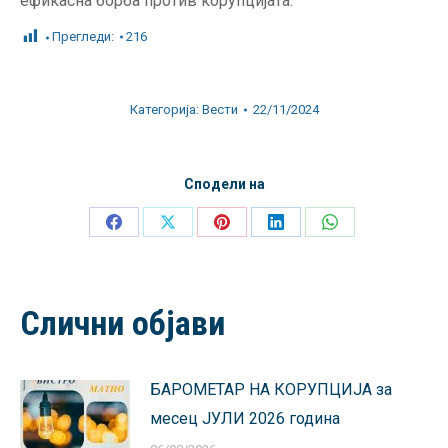
ефикасна борба против корупцијата.
Прегледи:
216
Категорија:
Вести
22/11/2024
Сподели на
Share
Share
Share
Share
Share
on
on
on
on
on
Facebook
X
Pinterest
LinkedIn
WhatsApp
Слични објави
БАРОМЕТАР НА КОРУПЦИЈА за
месец ЈУЛИ 2026 година