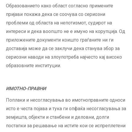
Образованието како област согласно примените
пријави покажа дека се соочува со сериозни
проблеми од областа на непотизмот, судирот на
интереси и дека воопшто не е имуно на корупција. Од
приложените документи коишто граѓаните ни ги
доставија може да се заклучи дека станува збор за
сериозни наводи на злоупотреба најчесто кај високо
образовните институции.
ИМОТНО-ПРАВНИ
Поплаки и несогласувања во имотноправните односи
исто е честа појава и тука ги опфаќа несогласувања за
земјишта, објекти и станбени и деловни, долги
постапки за решавање на истите кои се испреплетени