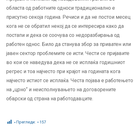
областа од работните односи традиционално е
присутно секоја година. Речиси и да не постои месец
кога не се обратил некој да се интересира како да
постапи и дека се соочува со недоразбирања од
работен однос. Било да станува збор за приватен или
јавен сектор проблемите се исти. Чести се пријавите
во кои се наведува дека не се исплаќа годишниот
регрес и тоа најчесто при крајот на годината кога
најчесто истиот се исплаќа. Честа појава е работењето
на „црно“ и неисполнувањето на договорените
обврски од страна на работодавците.
Прегледи:
157