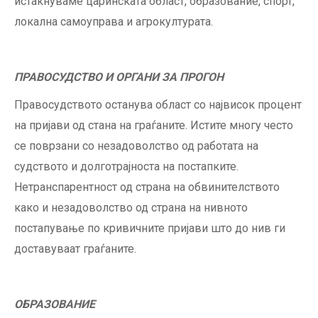
истакнуваме царинската област, образование, спорт,
локална самоуправа и агрокултурата.
ПРАВОСУДСТВО И ОРГАНИ ЗА ПРОГОН
Правосудството останува област со највисок процент
на пријави од стана на граѓаните. Истите многу често
се поврзани со незадоволство од работата на
судството и долготрајноста на постапките.
Нетранспарентност од страна на обвинителството
како и незадоволство од страна на нивното
постапување по кривичните пријави што до нив ги
доставуваат граѓаните.
ОБРАЗОВАНИЕ