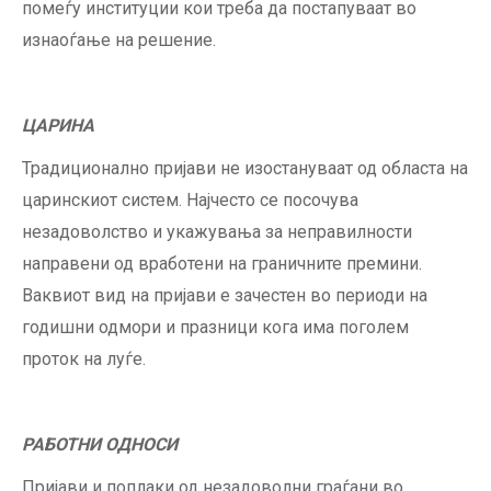
помеѓу институции кои треба да постапуваат во
изнаоѓање на решение.
ЦАРИНА
Традиционално пријави не изостануваат од областа на
царинскиот систем. Најчесто се посочува
незадоволство и укажувања за неправилности
направени од вработени на граничните премини.
Ваквиот вид на пријави е зачестен во периоди на
годишни одмори и празници кога има поголем
проток на луѓе.
РАБОТНИ ОДНОСИ
Пријави и поплаки од незадоволни граѓани во