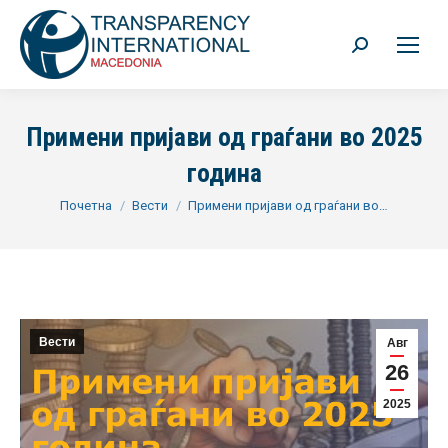
Search:
Примени пријави од граѓани во 2025
година
You are here:
Почетна
Вести
Примени пријави од граѓани во…
Вести
Авг
26
2025