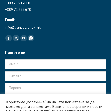
+389 2 3217000
+389 72 255 678
Email:
info@transparency.mk
Find us on:
Facebook
X
YouTube
Instagram
page
page
page
page
Пишете ни
opens
opens
opens
opens
in
in
in
in
Име *
new
new
new
new
window
window
window
window
E-mail *
Порака
Користиме „колачиња“ на нашата веб-страна за да
можеме да ги запаметиме Вашите преференци и посети.