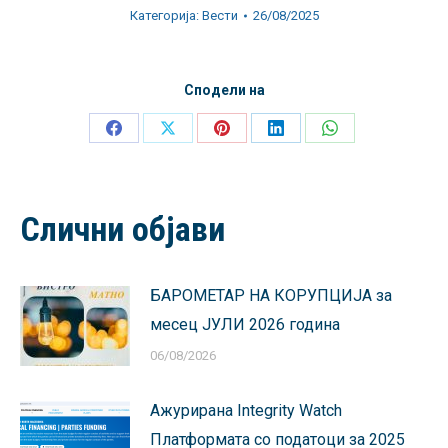
Категорија:
Вести
26/08/2025
Сподели на
Share
Share
Share
Share
Share
on
on
on
on
on
Facebook
X
Pinterest
LinkedIn
WhatsApp
Слични објави
БАРОМЕТАР НА КОРУПЦИЈА за
месец ЈУЛИ 2026 година
06/08/2026
Ажурирана Integrity Watch
Платформата со податоци за 2025