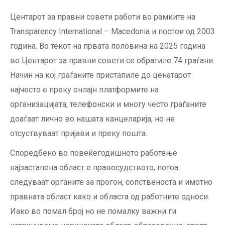
Центарот за правни совети работи во рамките на
Transparency International – Macedonia и постои од 2003
година. Во текот на првата половина на 2025 година
во Центарот за правни совети се обратиле 74 граѓани.
Начин на кој граѓаните пристапиле до ценатарот
најчесто е преку онлајн платформите на
организацијата, телефонски и многу често граѓаните
доаѓаат лично во нашата канцеларија, но не
отсуствуваат пријави и преку пошта.
Споредбено во повеќегодишното работење
најзастапена област е правосудството, потоа
следуваат органите за прогон, сопственоста и имотно
правната област како и областа од работните односи.
Иако во помал број но не помалку важни ги