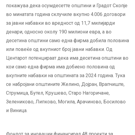
покажува дека осумдесетте општини и Градот Скопје
во минатата година склучиле вкупно 4.006 договори
за јавни набавки во вредност од 11,7 милијарди
денари, односно околу 190 милиони евра, а во
десетина општини само една фирма добила половина
или повеќе од вкупниот број јавни набавки. Од
Центарот потенцираат дека има десетина општини во
кои само една фирма има добиено половина од
вкупните набавки на општината за 2024 година. Тука
се набројани општините Желино, Дојран, Врапчиште,
Струмица, Бутел, Крушево, Старо Нагоричане,
Зелениково, Липково, Могила, Арачиново, Босилово
и Виница.
Фондот за иновации финансирал 48 проекти за