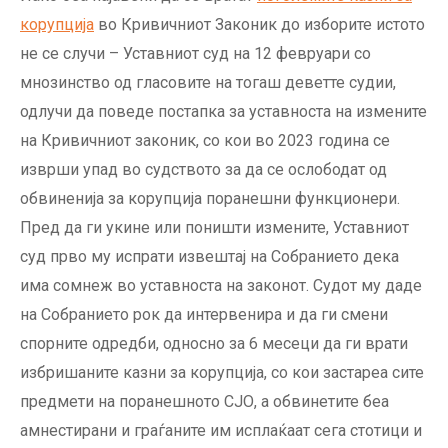
корупција
во Кривичниот Законик до изборите истото
не се случи – Уставниот суд на 12 февруари со
мнозинство од гласовите на тогаш деветте судии,
одлучи да поведе постапка за уставноста на измените
на Кривичниот законик, со кои во 2023 година се
изврши упад во судството за да се ослободат од
обвиненија за корупција поранешни функционери.
Пред да ги укине или поништи измените, Уставниот
суд прво му испрати извештај на Собранието дека
има сомнеж во уставноста на законот. Судот му даде
на Собранието рок да интервенира и да ги смени
спорните одредби, односно за 6 месеци да ги врати
избришаните казни за корупција, со кои застареа сите
предмети на поранешното СЈО, а обвинетите беа
амнестирани и граѓаните им исплаќаат сега стотици и