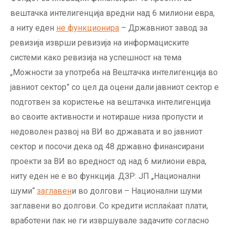
вештачка интелигенција вредни над 6 милиони евра,
а ниту еден
не функционира
– Државниот завод за
ревизија изврши ревизија на информациските
системи како ревизија на успешност на тема
„Можности за употреба на Вештачка интелигенција во
јавниот сектор” со цел да оцени дали јавниот сектор е
подготвен за користење на вештачка интелигенција
во своите активности и нотираше низа пропусти и
недоволен развој на ВИ во државата и во јавниот
сектор и посочи дека од 48 државно финансирани
проекти за ВИ во вредност од над 6 милиони евра,
ниту еден не е во функција. ДЗР: ЈП „Национални
шуми“
заглавен
и во долгови – Национални шуми
заглавени во долгови. Со кредити исплаќаат плати,
вработени пак не ги извршувале задачите согласно