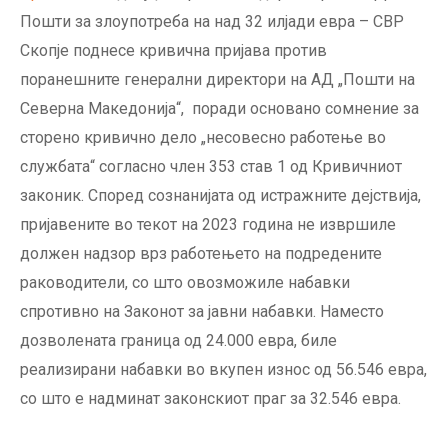
Пошти за злоупотреба на над 32 илјади евра – СВР
Скопје поднесе кривична пријава против
поранешните генерални директори на АД „Пошти на
Северна Македонија“, поради основано сомнение за
сторено кривично дело „несовесно работење во
службата“ согласно член 353 став 1 од Кривичниот
законик. Според сознанијата од истражните дејствија,
пријавените во текот на 2023 година не извршиле
должен надзор врз работењето на подредените
раководители, со што овозможиле набавки
спротивно на Законот за јавни набавки. Наместо
дозволената граница од 24.000 евра, биле
реализирани набавки во вкупен износ од 56.546 евра,
со што е надминат законскиот праг за 32.546 евра.