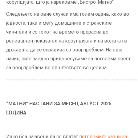
корупцијата, што ја нарековме „Бистро-Матно“.
Следењето на овие случаи има голем одзив, како во
јавноста, така и меѓу домашните и странските
чинители и со текот на времето прерасна во
релевантен показател на корупцијата и на волјата на
државата да се справува со овој проблем. На овој
начин, сите заедно придонесуваме за поголема свест
за овој проблем во општеството во целина.
===============================================
“
МАТНИ
”
НАСТАНИ ЗА МЕСЕЦ АВГУСТ 202
5
ГОДИНА
Иако беа најавени да се вратат
поголемите казни за