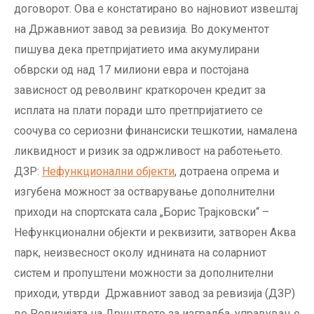
договорот. Ова е констатирано во најновиот извештај
на Државниот завод за ревизија. Во документот
пишува дека претпријатието има акумулирани
обврски од над 17 милиони евра и постојана
зависност од револвинг краткорочен кредит за
исплата на плати поради што претпријатието се
соочува со сериозни финансиски тешкотии, намалена
ликвидност и ризик за одржливост на работењето.
ДЗР:
Нефункционални објекти
, дотраена опрема и
изгубена можност за остварување дополнителни
приходи на спортската сала „Борис Трајковски“ –
Нефункционални објекти и реквизити, затворен Aква
парк, неизвесност околу иднината на соларниот
систем и пропуштени можности за дополнителни
приходи, утврди Државниот завод за ревизија (ДЗР)
во Ревизијата на Друштвото за изградба, управување