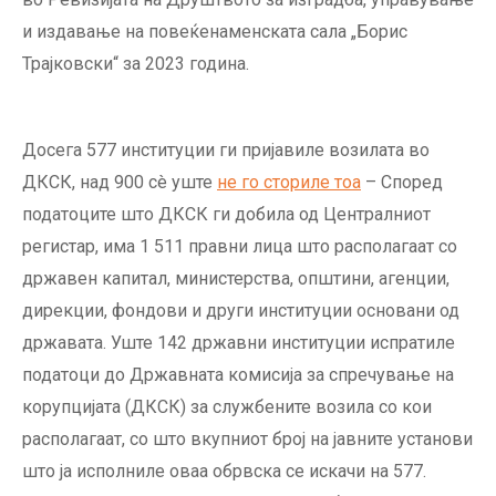
и издавање на повеќенаменската сала „Борис
Трајковски“ за 2023 година.
Досега 577 институции ги пријавиле возилата во
ДКСК, над 900 сè уште
не го сториле тоа
– Според
податоците што ДКСК ги добила од Централниот
регистар, има 1 511 правни лица што располагаат со
државен капитал, министерства, општини, агенции,
дирекции, фондови и други институции основани од
државата. Уште 142 државни институции испратиле
податоци до Државната комисија за спречување на
корупцијата (ДКСК) за службените возила со кои
располагаат, со што вкупниот број на јавните установи
што ја исполниле оваа обрвска се искачи на 577.