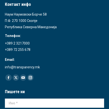
Контакт инфо
Наум Наумовски Борче 58
П.Ф. 270 1000 Скопје
Република Северна Македонија
Телефон:
+389 2 3217000
+389 72 255 678
Email:
info@transparency.mk
Find us on:
Facebook
X
YouTube
Instagram
page
page
page
page
Пишете ни
opens
opens
opens
opens
in
in
in
in
Име *
new
new
new
new