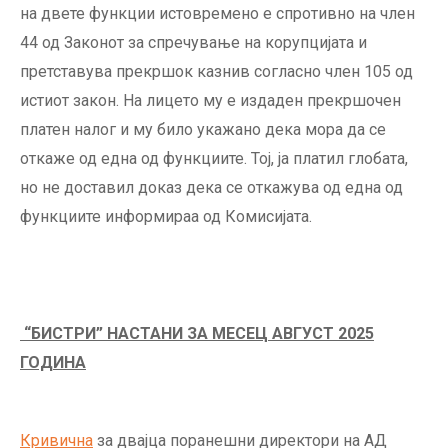
на двете функции истовремено е спротивно на член
44 од Законот за спречување на корупцијата и
претставува прекршок казнив согласно член 105 од
истиот закон. На лицето му е издаден прекршочен
платен налог и му било укажано дека мора да се
откаже од една од функциите. Тој, ја платил глобата,
но не доставил доказ дека се откажува од една од
функциите информираа од Комисијата.
“
БИСТРИ
”
НАСТАНИ ЗА МЕСЕЦ АВГУСТ 202
5
ГОДИНА
Кривична
за двајца поранешни директори на АД