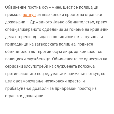
Обвинение против осуммина, шест се полицајци –
примале
поткуп
за незаконски престој на странски
државјани – Државното Јавно обвинителство, преку
специјализираното одделение за гонење на кривични
дела сторени од лица со полициски овластувања и
припадници на затворската полиција, поднесе
обвинителен акт против осум лица, од кои шест се
полициски службеници. Обвинението се однесува на
сериозни злоупотреби на службената положба,
противзаконито посредување и примање поткуп, со
цел овозможување незаконски престој и
прибавување дозволи за привремен престој на
странски државјани.