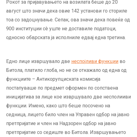
Рокот за пријавувањето на возилата беше до 20
август што значи дека овие 142 установи го сториле
тоа со задоцнување. Сепак, ова значи дека повеќе од
900 институции сè уште не доставиле податоци,
односно обврската ја исполниле едвај една третина.
Едно лице извршувало две
неспојливи функции
во
Битола, платило глоба, но не се откажало од една од
функциите – Антикорупциската комисија
постапуваше по предмет оформен по сопствена
иницијатива за лице кое извршувало две несполииви
функции. Имено, како што беше посочено на
седница, лицето било член на Управен одбор на јавно
претпријатие и член на Надзорен одбор на јавно
претпријатие со седиште во Битола. Извршувањето