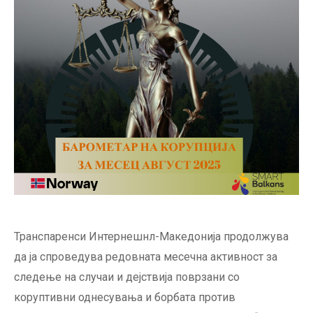
Транспаренси Интернешнл-Македонија продолжува
да ја спроведува редовната месечна активност за
следење на случаи и дејствија поврзани со
коруптивни однесувања и борбата против