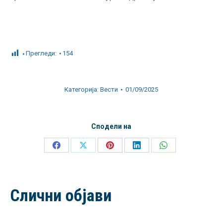
Прегледи:
154
Категорија:
Вести
01/09/2025
Сподели на
Share
Share
Share
Share
Share
on
on
on
on
on
Facebook
X
Pinterest
LinkedIn
WhatsApp
Слични објави