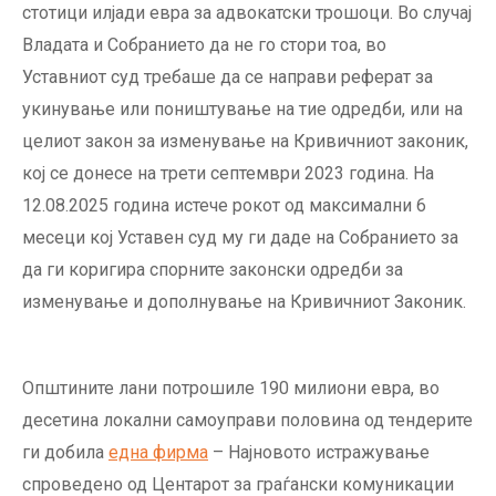
стотици илјади евра за адвокатски трошоци. Во случај
Владата и Собранието да не го стори тоа, во
Уставниот суд требаше да се направи реферат за
укинување или поништување на тие одредби, или на
целиот закон за изменување на Кривичниот законик,
кој се донесе на трети септември 2023 година. На
12.08.2025 година истече рокот од максимални 6
месеци кој Уставен суд му ги даде на Сoбранието за
да ги коригира спорните законски одредби за
изменување и дополнување на Кривичниот Законик.
Општините лани потрошиле 190 милиони евра, во
десетина локални самоуправи половина од тендерите
ги добила
една фирма
– Најновото истражување
спроведено од Центарот за граѓански комуникации