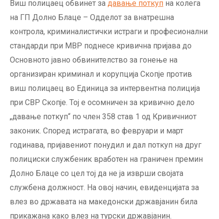
Виш полицаец обвинет за
давање поткуп
на колега
на ГП Долно Блаце – Одделот за внатрешна
контрола, криминалистички истраги и професионални
стандарди при МВР поднесе кривична пријава до
Основното јавно обвинителство за гонење на
организиран криминал и корупција Скопје против
виш полицаец во Единица за интервентна полиција
при СВР Скопје. Тој е осомничен за кривично дело
„давање поткуп“ по член 358 став 1 од Кривичниот
законик. Според истрагата, во февруари и март
годинава, пријавениот понудил и дал поткуп на друг
полициски службеник вработен на граничен премин
Долно Блаце со цел тој да не ја изврши својата
службена должност. На овој начин, евиденцијата за
влез во државата на македонски државјанин била
прикажана како влез на турски државјанин.